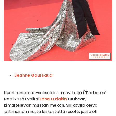
Jeanne Goursaud
Nuori ranskalais-saksalainen näyttelijä ("Barbares"
Netflixissä) valitsi
Lena Erziakin
tuuhean,
kimaltelevan mustan mekon
. Silkkitylliä oleva
jättimäinen musta laskostettu rusetti, jossa oli