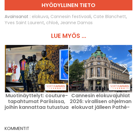
HYÖDYLLINEN TIETO
Avainsanat :
elokuva
,
Cannesin festivaali
,
Cate Blanchett
,
Yves Saint Laurent
,
chloé
,
Jeanne Damas
LUE MYÖS ...
Muotinäyttelyt: couture-
Cannesin elokuvajuhlat
tapahtumat Pariisissa,
2026: virallisen ohjelman
joihin kannattaa tutustua
elokuvat jälleen Pathé-
viipymättä
teattereissa
KOMMENTIT