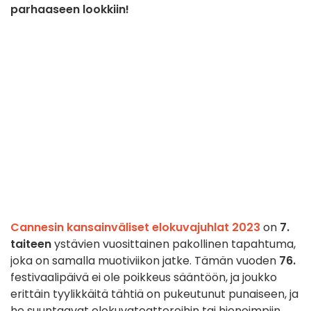
parhaaseen lookkiin!
Cannesin kansainväliset elokuvajuhlat 2023
on
7.
taiteen
ystävien vuosittainen pakollinen tapahtuma,
joka on samalla muotiviikon jatke. Tämän vuoden
76.
festivaalipäivä ei ole poikkeus sääntöön, ja joukko
erittäin tyylikkäitä tähtiä on pukeutunut punaiseen, ja
he suuntaavat elokuvateattereihin tai hienoimpiin