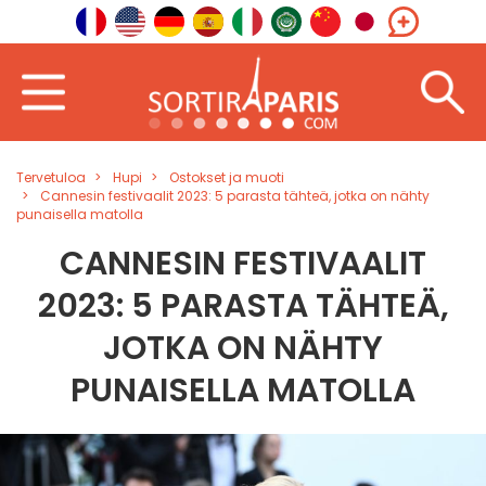
Tervetuloa
Hupi
Ostokset ja muoti
Cannesin festivaalit 2023: 5 parasta tähteä, jotka on nähty
punaisella matolla
CANNESIN FESTIVAALIT
2023: 5 PARASTA TÄHTEÄ,
JOTKA ON NÄHTY
PUNAISELLA MATOLLA