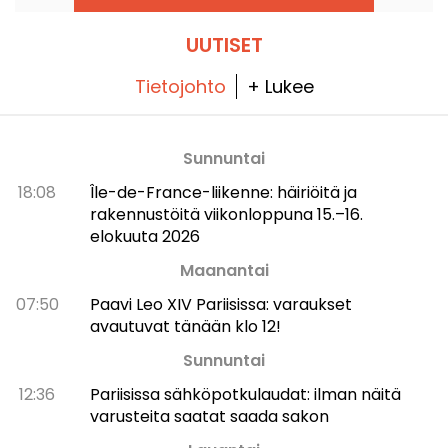
UUTISET
Tietojohto
+ Lukee
Sunnuntai
18:08
Île-de-France-liikenne: häiriöitä ja
rakennustöitä viikonloppuna 15.–16.
elokuuta 2026
Maanantai
07:50
Paavi Leo XIV Pariisissa: varaukset
avautuvat tänään klo 12!
Sunnuntai
12:36
Pariisissa sähköpotkulaudat: ilman näitä
varusteita saatat saada sakon