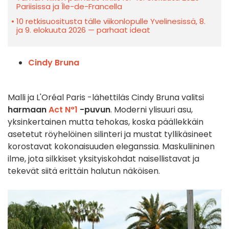
Pariisissa ja Île-de-Francella
10 retkisuositusta tälle viikonlopulle Yvelinesissä, 8.
ja 9. elokuuta 2026 — parhaat ideat
Cindy Bruna
Malli ja L'Oréal Paris -lähettiläs Cindy Bruna valitsi
harmaan
Act N°1
-puvun
. Moderni ylisuuri asu,
yksinkertainen mutta tehokas, koska päällekkäin
asetetut röyhelöinen silinteri ja mustat tyllikäsineet
korostavat kokonaisuuden eleganssia. Maskuliininen
ilme, jota silkkiset yksityiskohdat naisellistavat ja
tekevät siitä erittäin halutun näköisen.