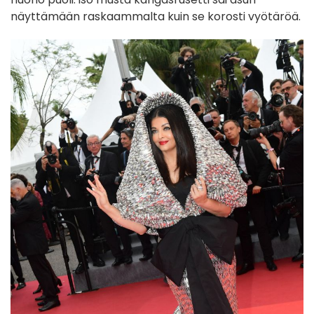
näyttämään raskaammalta kuin se korosti vyötäröä.