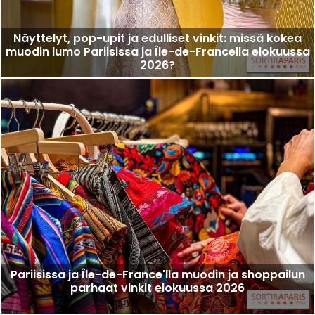
Näyttelyt, pop-upit ja edulliset vinkit: missä kokea
muodin lumo Pariisissa ja Île-de-Francella elokuussa
2026?
Pariisissa ja Île-de-France'lla muodin ja shoppailun
parhaat vinkit elokuussa 2026