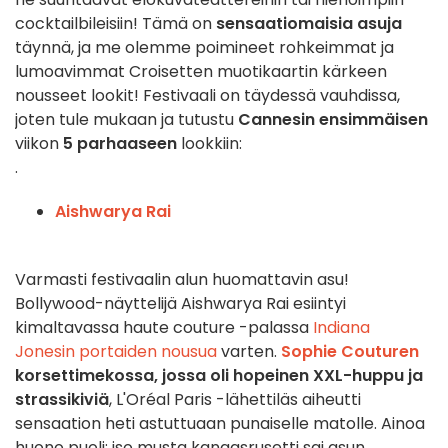
cocktailbileisiin! Tämä on
sensaatiomaisia asuja
täynnä, ja me olemme poimineet rohkeimmat ja
lumoavimmat Croisetten muotikaartin kärkeen
nousseet lookit! Festivaali on täydessä vauhdissa,
joten tule mukaan ja tutustu
Cannesin ensimmäisen
viikon
5 parhaaseen
lookkiin:
.
Aishwarya Rai
Varmasti festivaalin alun huomattavin asu!
Bollywood-näyttelijä Aishwarya Rai esiintyi
kimaltavassa haute couture -palassa
Indiana
Jonesin portaiden nousua
varten.
Sophie Couturen
korsettimekossa, jossa oli hopeinen XXL-huppu ja
strassikiviä
, L'Oréal Paris -lähettiläs aiheutti
sensaation heti astuttuaan punaiselle matolle. Ainoa
huono puoli: iso musta kangasrusetti sai asun