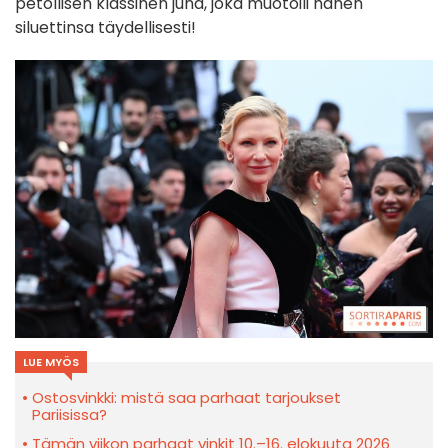
petollisen klassinen juna, joka muotoili hänen
siluettinsa täydellisesti!
LUE MYÖS
Ostosvinkki: mistä saa parhaat tarjoukset
Pariisissa?
Tämän viikon parhaat vinkit 10.–16. elokuuta 2026