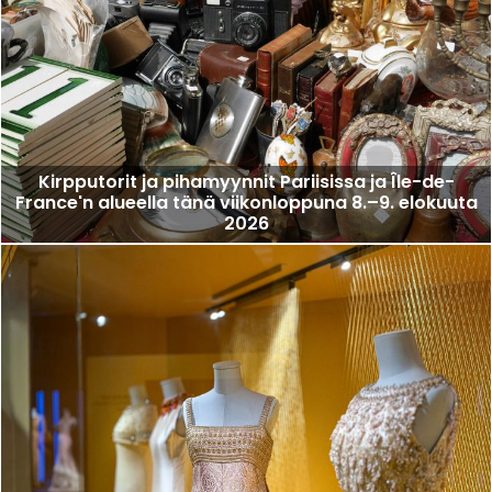
Kirpputorit ja pihamyynnit Pariisissa ja Île-de-
France'n alueella tänä viikonloppuna 8.–9. elokuuta
2026