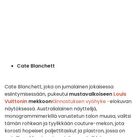
Cate Blanchett
Cate Blanchett, joka on jumalainen jokaisessa
esiintymisessään, pukeutui
mustavalkoiseen
Louis
Vuittonin
mekkoon
Kiinnostuksen vyöhyke -
elokuvan
näytöksessä. Australialainen näyttelijä,
monogrammimerkillä varustetun talon muusa, valitsi
tämän rohkean ja tyylikkään couture-mekon, jota
korosti hopeiset paljettitaskut ja plastron, jossa on