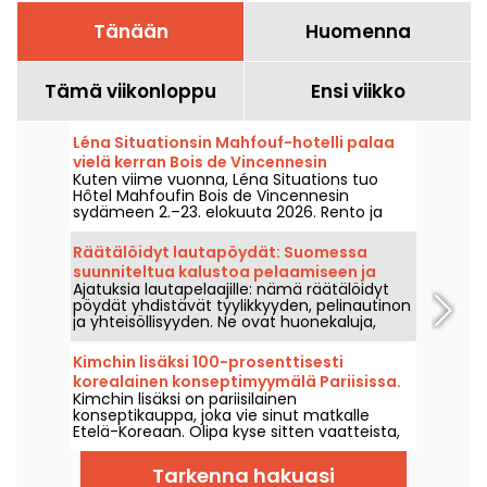
Tänään
Huomenna
Tämä viikonloppu
Ensi viikko
Léna Situationsin Mahfouf-hotelli palaa
vielä kerran Bois de Vincennesin
Kuten viime vuonna, Léna Situations tuo
sydämeen.
Hôtel Mahfoufin Bois de Vincennesin
sydämeen 2.–23. elokuuta 2026. Rento ja
kesäinen keidas, jossa kohtaavat elokuun
vlogit, shoppailu, kasvisherkut ja
Räätälöidyt lautapöydät: Suomessa
rentoutuminen – kaiken lomaan virtaa
suunniteltua kalustoa pelaamiseen ja
nostalgiaa.
Ajatuksia lautapelaajille: nämä räätälöidyt
yhdessä jaettavaksi
pöydät yhdistävät tyylikkyyden, pelinautinon
ja yhteisöllisyyden. Ne ovat huonekaluja,
jotka on suunniteltu tekemään
pelielämyksestä entistäkin nautittavampi
Kimchin lisäksi 100-prosenttisesti
arjessa, ja niitä voi tilata helposti verkosta.
korealainen konseptimyymälä Pariisissa.
Kimchin lisäksi on pariisilainen
konseptikauppa, joka vie sinut matkalle
Etelä-Koreaan. Olipa kyse sitten vaatteista,
sisustuksesta tai kosmetiikasta, täältä löytyy
paljon!
Tarkenna hakuasi