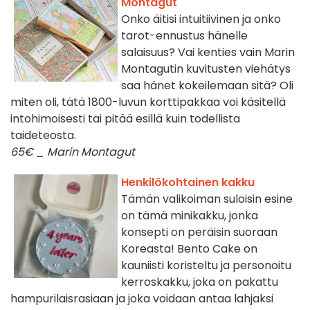
Montagut
Onko äitisi intuitiivinen ja onko
tarot-ennustus hänelle
salaisuus? Vai kenties vain Marin
Montagutin kuvitusten viehätys
saa hänet kokeilemaan sitä? Oli
miten oli, tätä 1800-luvun korttipakkaa voi käsitellä
intohimoisesti tai pitää esillä kuin todellista
taideteosta.
65€ _ Marin Montagut
Henkilökohtainen kakku
Tämän valikoiman suloisin esine
on tämä minikakku, jonka
konsepti on peräisin suoraan
Koreasta! Bento Cake on
kauniisti koristeltu ja personoitu
kerroskakku, joka on pakattu
hampurilaisrasiaan ja joka voidaan antaa lahjaksi