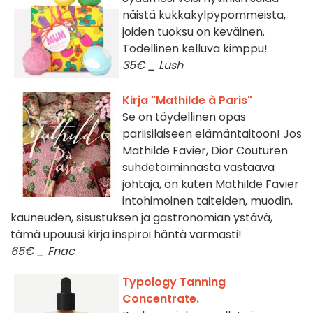
näistä kukkakylpypommeista,
joiden tuoksu on keväinen.
Todellinen kelluva kimppu!
35€ _ Lush
Kirja "Mathilde à Paris"
Se on täydellinen opas
pariisilaiseen elämäntaitoon! Jos
Mathilde Favier, Dior Couturen
suhdetoiminnasta vastaava
johtaja, on kuten Mathilde Favier
intohimoinen taiteiden, muodin,
kauneuden, sisustuksen ja gastronomian ystävä,
tämä upouusi kirja inspiroi häntä varmasti!
65€ _ Fnac
Typology Tanning
Concentrate.