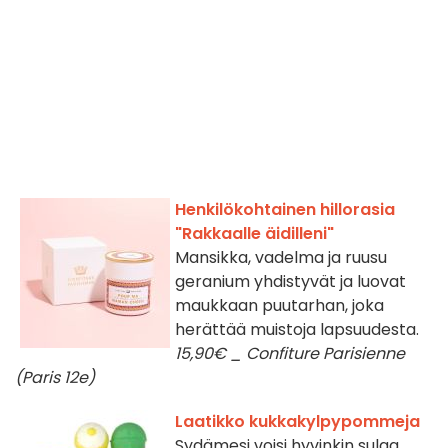
Henkilökohtainen hillorasia
"Rakkaalle äidilleni"
Mansikka, vadelma ja ruusu
geranium yhdistyvät ja luovat
maukkaan puutarhan, joka
herättää muistoja lapsuudesta.
15,90€ _ Confiture Parisienne
(Paris 12e)
Laatikko kukkakylpypommeja
Sydämesi voisi hyvinkin sulaa