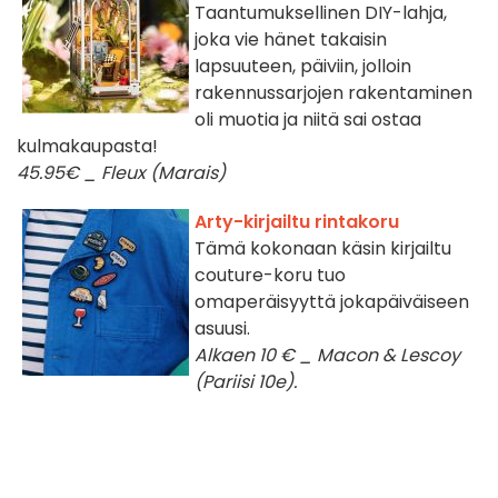
Taantumuksellinen DIY-lahja,
joka vie hänet takaisin
lapsuuteen, päiviin, jolloin
rakennussarjojen rakentaminen
oli muotia ja niitä sai ostaa
kulmakaupasta!
45.95€ _ Fleux (Marais)
Arty-kirjailtu rintakoru
Tämä kokonaan käsin kirjailtu
couture-koru tuo
omaperäisyyttä jokapäiväiseen
asuusi.
Alkaen 10 € _ Macon & Lescoy
(Pariisi 10e).