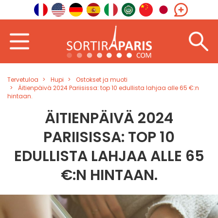
Tervetuloa
Hupi
Ostokset ja muoti
Äitienpäivä 2024 Pariisissa: top 10 edullista lahjaa alle 65 €:n
hintaan.
ÄITIENPÄIVÄ 2024
PARIISISSA: TOP 10
EDULLISTA LAHJAA ALLE 65
€:N HINTAAN.