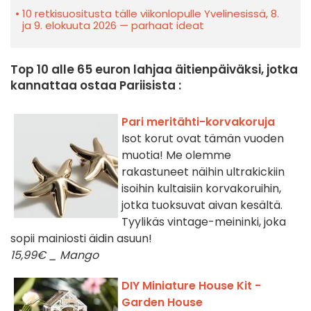
10 retkisuositusta tälle viikonlopulle Yvelinesissä, 8.
ja 9. elokuuta 2026 — parhaat ideat
Top 10 alle 65 euron lahjaa äitienpäiväksi, jotka
kannattaa ostaa Pariisista :
Pari meritähti-korvakoruja
Isot korut ovat tämän vuoden
muotia! Me olemme
rakastuneet näihin ultrakickiin
isoihin kultaisiin korvakoruihin,
jotka tuoksuvat aivan kesältä.
Tyylikäs vintage-meininki, joka
sopii mainiosti äidin asuun!
15,99€ _ Mango
DIY Miniature House Kit -
Garden House