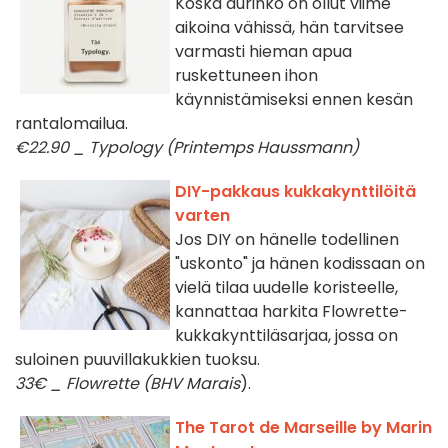
Koska aurinko on ollut viime
aikoina vähissä, hän tarvitsee
varmasti hieman apua
ruskettuneen ihon
käynnistämiseksi ennen kesän
rantalomailua.
€22.90 _ Typology (Printemps Haussmann)
DIY-pakkaus kukkakynttilöitä
varten
Jos DIY on hänelle todellinen
"uskonto" ja hänen kodissaan on
vielä tilaa uudelle koristeelle,
kannattaa harkita Flowrette-
kukkakynttiläsarjaa, jossa on
suloinen puuvillakukkien tuoksu.
33€ _ Flowrette (BHV Marais
).
The Tarot de Marseille by Marin