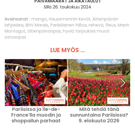
PÄIVÄMÄÄRÄT JA AIKATAULUT
Sillä 26. toukokuu 2024
Avainsanat :
mango
,
Haussmannin kevät
,
Äitienpäivän
lahjaidea
,
BHV Marais
,
Pariisilainen hilloa
,
rehevä
,
fleux
,
Marin
Montagut
,
äitienpäiväopas
,
hyviä tarjouksia muoti
ostosopas
LUE MYÖS ...
Pariisissa ja Île-de-
Mitä tehdä tänä
France'lla muodin ja
sunnuntaina Pariisissa?
shoppailun parhaat
9. elokuuta 2026
vinkit elokuussa 2026
pakolliset retket