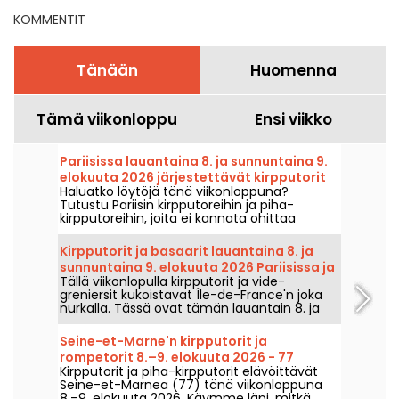
KOMMENTIT
Tänään
Huomenna
Tämä viikonloppu
Ensi viikko
Pariisissa lauantaina 8. ja sunnuntaina 9.
elokuuta 2026 järjestettävät kirpputorit
Haluatko löytöjä tänä viikonloppuna?
ja rompetorit – viikonlopun ohjelma
Tutustu Pariisin kirpputoreihin ja piha-
kirpputoreihin, joita ei kannata ohittaa
lauantaina 8. ja sunnuntaina 9. elokuuta
2026 – täydellinen tilaisuus napata hyviä
Kirpputorit ja basaarit lauantaina 8. ja
tarjouksia.
sunnuntaina 9. elokuuta 2026 Pariisissa ja
Tällä viikonlopulla kirpputorit ja vide-
Île-de-France -alueella – viikonlopun
greniersit kukoistavat Île-de-France'n joka
ohjelma
nurkalla. Tässä ovat tämän lauantain 8. ja
sunnuntain 9. elokuuta 2026 löydettävät
tapahtumat – kiertelyyn, penkomiseen ja
Seine-et-Marne'n kirpputorit ja
ehkä sen harvinaisimman helmestä kiinni
rompetorit 8.–9. elokuuta 2026 - 77
saamiseen.
Kirpputorit ja piha-kirpputorit elävöittävät
Seine-et-Marnea (77) tänä viikonloppuna
8.–9. elokuuta 2026. Käymme läpi, mitkä