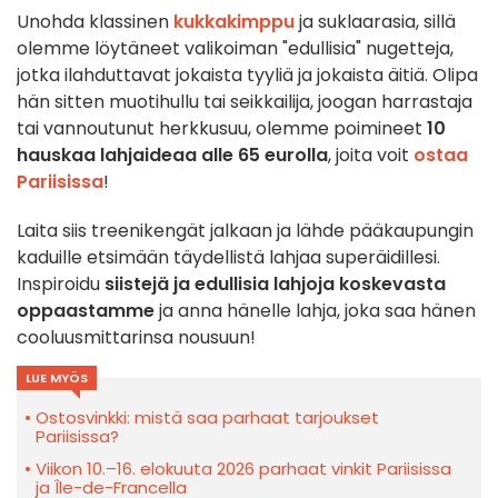
Unohda klassinen
kukkakimppu
ja suklaarasia, sillä
olemme löytäneet valikoiman "edullisia" nugetteja,
jotka ilahduttavat jokaista tyyliä ja jokaista äitiä. Olipa
hän sitten muotihullu tai seikkailija, joogan harrastaja
tai vannoutunut herkkusuu, olemme poimineet
10
hauskaa lahjaideaa alle 65 eurolla
, joita voit
ostaa
Pariisissa
!
Laita siis treenikengät jalkaan ja lähde pääkaupungin
kaduille etsimään täydellistä lahjaa superäidillesi.
Inspiroidu
siistejä ja edullisia lahjoja koskevasta
oppaastamme
ja anna hänelle lahja, joka saa hänen
cooluusmittarinsa nousuun!
LUE MYÖS
Ostosvinkki: mistä saa parhaat tarjoukset
Pariisissa?
Viikon 10.–16. elokuuta 2026 parhaat vinkit Pariisissa
ja Île-de-Francella