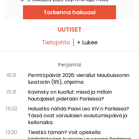
tapahtumat teitä odottavat!
Tarkenna hakuasi
UUTISET
Tietojohto
+ Lukee
Perjantai
18:31
Perintöpäivät 2026: vierailut Maubuissonin
luostariin (95), ohjelma
15:31
Kavinsky on kuollut: missä ja milloin
hautajaiset pidetään Pariisissa?
15:02
Haluatko nähdä Paavi Leo XIV:n Pariisissa?
Tässä ovat varauksien avautumispäivä ja
kellonaika.
13:20
Tiesitkö tämän? Voit opiskella