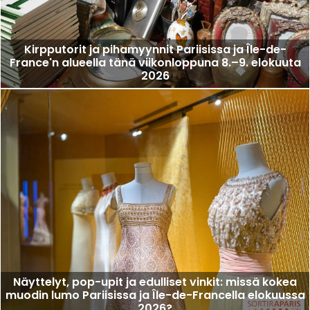
Kirpputorit ja pihamyynnit Pariisissa ja Île-de-
France'n alueella tänä viikonloppuna 8.–9. elokuuta
2026
Näyttelyt, pop-upit ja edulliset vinkit: missä kokea
muodin lumo Pariisissa ja Île-de-Francella elokuussa
2026?