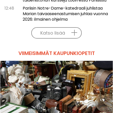
taidehistorian kursseja Louvressa Pariisissa
12:48
Pariisin Notre-Dame-katedraali juhlistaa
Marian taivaaseenastumisen juhlaa vuonna
2026: ilmainen ohjelma
Katso lisää
VIIMEISIMMÄT KAUPUNKIOPETIT