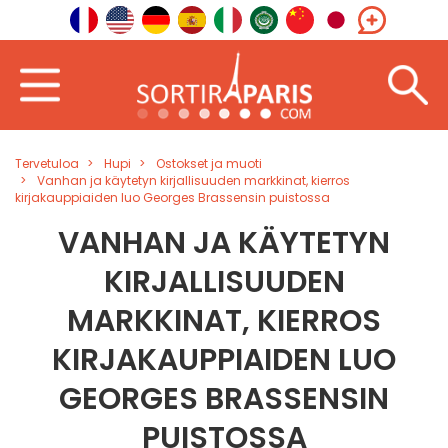
Tervetuloa
Hupi
Ostokset ja muoti
Vanhan ja käytetyn kirjallisuuden markkinat, kierros
kirjakauppiaiden luo Georges Brassensin puistossa
VANHAN JA KÄYTETYN
KIRJALLISUUDEN
MARKKINAT, KIERROS
KIRJAKAUPPIAIDEN LUO
GEORGES BRASSENSIN
PUISTOSSA