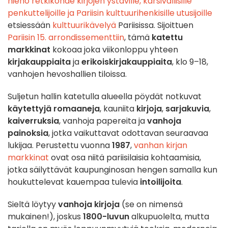
hieno retkikohde kirjojen ystäville, kärsivällisille
penkuttelijoille ja Pariisin kulttuurihenkisille utusijoille
etsiessään
kulttuurikävelyä
Pariisissa. Sijoittuen
Pariisin 15. arrondissementtiin
, tämä
katettu
markkinat
kokoaa joka viikonloppu yhteen
kirjakauppiaita
ja
erikoiskirjakauppiaita
, klo 9–18,
vanhojen hevoshallien tiloissa.
Suljetun hallin katetulla alueella pöydät notkuvat
käytettyjä romaaneja
, kauniita
kirjoja
,
sarjakuvia
,
kaiverruksia
, vanhoja papereita ja
vanhoja
painoksia
, jotka vaikuttavat odottavan seuraavaa
lukijaa. Perustettu vuonna
1987
,
vanhan kirjan
markkinat
ovat osa niitä pariisilaisia kohtaamisia,
jotka säilyttävät kaupunginosan hengen samalla kun
houkuttelevat kauempaa tulevia
intoilijoita
.
Sieltä löytyy
vanhoja kirjoja
(se on nimensä
mukainen!), joskus
1800-luvun
alkupuolelta, mutta