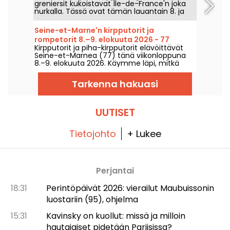
greniersit kukoistavat Île-de-France'n joka
ohjelma
nurkalla. Tässä ovat tämän lauantain 8. ja
sunnuntain 9. elokuuta 2026 löydettävät
tapahtumat – kiertelyyn, penkomiseen ja
Seine-et-Marne'n kirpputorit ja
ehkä sen harvinaisimman helmestä kiinni
rompetorit 8.–9. elokuuta 2026 - 77
saamiseen.
Kirpputorit ja piha-kirpputorit elävöittävät
Seine-et-Marnea (77) tänä viikonloppuna
8.–9. elokuuta 2026. Käymme läpi, mitkä
tapahtumat teitä odottavat!
Tarkenna hakuasi
UUTISET
Tietojohto
+ Lukee
Perjantai
18:31
Perintöpäivät 2026: vierailut Maubuissonin
luostariin (95), ohjelma
15:31
Kavinsky on kuollut: missä ja milloin
hautajaiset pidetään Pariisissa?