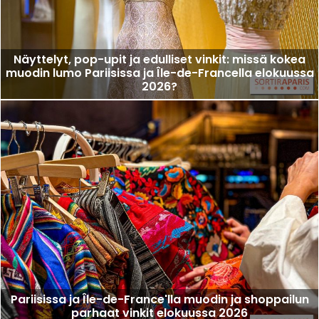
Näyttelyt, pop-upit ja edulliset vinkit: missä kokea
muodin lumo Pariisissa ja Île-de-Francella elokuussa
2026?
Pariisissa ja Île-de-France'lla muodin ja shoppailun
parhaat vinkit elokuussa 2026