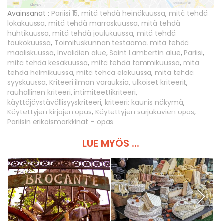
Avainsanat :
Pariisi 15
,
mitä tehdä heinäkuussa
,
mitä tehdä
lokakuussa
,
mitä tehdä marraskuussa
,
mitä tehdä
huhtikuussa
,
mitä tehdä joulukuussa
,
mitä tehdä
toukokuussa
,
Toimituskunnan testaama
,
mitä tehdä
maaliskuussa
,
Invalidien alue
,
Saint Lambertin alue
,
Pariisi
,
mitä tehdä kesäkuussa
,
mitä tehdä tammikuussa
,
mitä
tehdä helmikuussa
,
mitä tehdä elokuussa
,
mitä tehdä
syyskuussa
,
Kriteeri ilman varauksia
,
ulkoiset kriteerit
,
rauhallinen kriteeri
,
intimiteettikriteeri
,
käyttäjäystävällisyyskriteeri
,
kriteeri: kaunis näkymä
,
Käytettyjen kirjojen opas
,
Käytettyjen sarjakuvien opas
,
Pariisin erikoismarkkinat – opas
LUE MYÖS ...