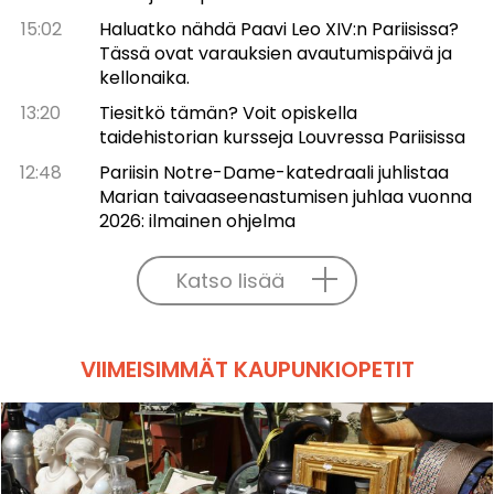
15:02
Haluatko nähdä Paavi Leo XIV:n Pariisissa?
Tässä ovat varauksien avautumispäivä ja
kellonaika.
13:20
Tiesitkö tämän? Voit opiskella
taidehistorian kursseja Louvressa Pariisissa
12:48
Pariisin Notre-Dame-katedraali juhlistaa
Marian taivaaseenastumisen juhlaa vuonna
2026: ilmainen ohjelma
Katso lisää
VIIMEISIMMÄT KAUPUNKIOPETIT