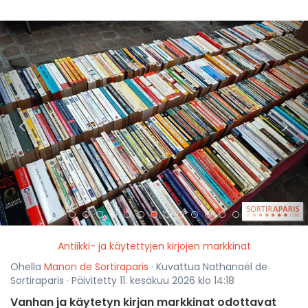
<
>
Antiikki- ja käytettyjen kirjojen markkinat
Ohella
Manon de Sortiraparis
· Kuvattua Nathanaël de
Sortiraparis · Päivitetty 11. kesäkuu 2026 klo 14:18
Vanhan ja käytetyn kirjan markkinat odottavat