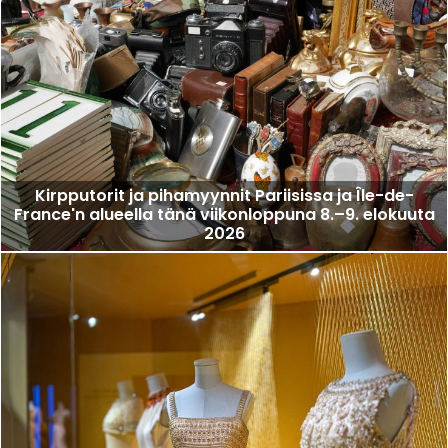
Kirpputorit ja pihamyynnit Pariisissa ja Île-de-
France'n alueella tänä viikonloppuna 8.–9. elokuuta
2026