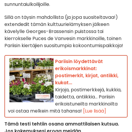
sunnuntaiulkoilijoille.
Sillä on täysin mahdollista (ja jopa suositeltavaa!)
extendedit tämän kulttuurielämyksen jälkeen
kävelylle Georges-Brassensin puistossa tai
kierrokselle Puces de Vanvesin markkinoille, toinen
Pariisin kiertäjien suositumpia kokoontumispaikkoja!
Pariisin löydettävät
erikoismarkkinat:
postimerkit, kirjat, antiikki,
kukat...
Kirjoja, postimerkkejä, kukkia,
taidetta, antiikkia... Pariisin
erikoistuneilta markkinoilta
voi ostaa melkein mitä tahansa!
[Lue lisää]
Tämä testi tehtiin osana ammattilaisen kutsua.
Jos kokemuksesi eroaa meidän