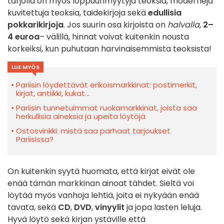
tarjolla on myös loppuunmyytyjä teoksia, moderneja
kuvitettuja teoksia, taidekirjoja sekä
edullisia
pokkarikirjoja
. Jos suurin osa kirjoista on
halvalla
,
2–
4 euroa
– välillä, hinnat voivat kuitenkin nousta
korkeiksi, kun puhutaan harvinaisemmista teoksista!
LUE MYÖS
Pariisin löydettävät erikoismarkkinat: postimerkit,
kirjat, antiikki, kukat...
Pariisin tunnetuimmat ruokamarkkinat, joista saa
herkullisia aineksia ja upeita löytöjä
Ostosvinkki: mistä saa parhaat tarjoukset
Pariisissa?
On kuitenkin syytä huomata, että kirjat eivät ole
enää tämän markkinan ainoat tähdet. Sieltä voi
löytää myös vanhoja lehtiä, joita ei nykyään enää
tavata, sekä
CD
,
DVD
,
vinyylit
ja jopa lasten leluja.
Hyvä löytö sekä kirjan ystäville että