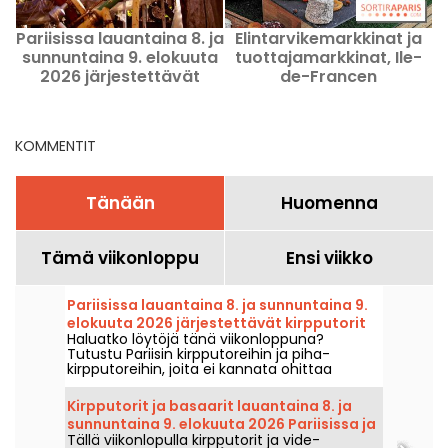
Pariisissa lauantaina 8. ja
Elintarvikemarkkinat ja
sunnuntaina 9. elokuuta
tuottajamarkkinat, Ile-
2026 järjestettävät
de-Francen
kirpputorit ja rompetorit
herkuttelutapahtumat
– viikonlopun ohjelma
KOMMENTIT
Tänään
Huomenna
Tämä viikonloppu
Ensi viikko
Pariisissa lauantaina 8. ja sunnuntaina 9.
elokuuta 2026 järjestettävät kirpputorit
Haluatko löytöjä tänä viikonloppuna?
ja rompetorit – viikonlopun ohjelma
Tutustu Pariisin kirpputoreihin ja piha-
kirpputoreihin, joita ei kannata ohittaa
lauantaina 8. ja sunnuntaina 9. elokuuta
2026 – täydellinen tilaisuus napata hyviä
Kirpputorit ja basaarit lauantaina 8. ja
tarjouksia.
sunnuntaina 9. elokuuta 2026 Pariisissa ja
Tällä viikonlopulla kirpputorit ja vide-
Île-de-France -alueella – viikonlopun