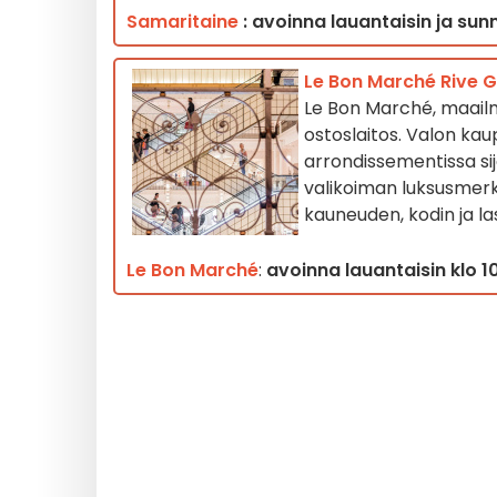
Samaritaine
: avoinna lauantaisin ja sunn
Le Bon Marché Rive Ga
Le Bon Marché, maailm
ostoslaitos. Valon kau
arrondissementissa sij
valikoiman luksusmerkke
kauneuden, kodin ja la
Le
Bon Marché
:
avoinna lauantaisin klo 10