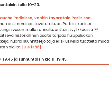
untaisin kello 10-20.
uche Pariisissa, vanhin tavaratalo Pariisissa.
an ensimmäinen tavaratalo, on Pariisin ikoninen
pungin vasemmalla rannalla, erittäin tyylikkäässä 7ᵉ
aitseva historiallinen osoite tarjoaa huippuluokan
jä, nuoria suunnittelijoita ja eksklusiivisia tuotteita muod
sten aloilta.
[Lue lisää]
-19.45 ja sunnuntaisin klo 11-19.45.