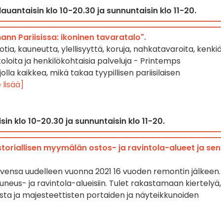
auantaisin klo 10-20.30 ja sunnuntaisin klo 11-20.
nn Pariisissa: ikoninen tavaratalo".
ia, kauneutta, ylellisyyttä, koruja, nahkatavaroita, kenkiä
toloita ja henkilökohtaisia palveluja - Printemps
lla kaikkea, mikä takaa tyypillisen pariisilaisen
 lisää]
sin klo 10-20.30 ja sunnuntaisin klo 11-20.
storiallisen myymälän ostos- ja ravintola-alueet ja sen
ovensa uudelleen vuonna 2021 16 vuoden remontin jälkeen.
uneus- ja ravintola-alueisiin. Tulet rakastamaan kiertelyä,
sta ja majesteettisten portaiden ja näyteikkunoiden