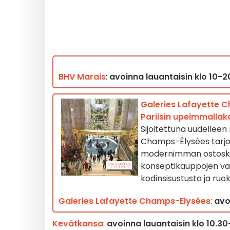
BHV Marais
:
avoinna lauantaisin klo 10-20
Galeries Lafayette C
Pariisin upeimmallak
Sijoitettuna uudellee
Champs-Élysées tarjoa
modernimman ostoskok
konseptikauppojen väl
kodinsisustusta ja ruo
Galeries Lafayette Champs-Elysées
:
avo
Kevätkansa
:
avoinna lauantaisin klo 10.30-