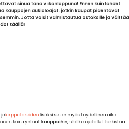
ottavat sinua tänä viikonloppuna! Ennen kuin lähdet
aa kauppojen aukioloajat: jotkin kaupat pidentävät
isemmin. Jotta voisit valmistautua ostoksille ja välttää
edot täällä!
 ja
kirpputoreiden
lisäksi se on myös täydellinen aika
ennen kuin ryntäät
kauppoihin
, oletko ajatellut tarkistaa