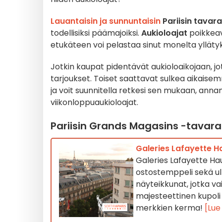
Lauantaisin ja sunnuntaisin
Pariisin tavar
todellisiksi päämajoiksi.
Aukioloajat
poikkeava
etukäteen voi pelastaa sinut monelta ylläty
Jotkin kaupat pidentävät aukioloaikojaan, j
tarjoukset. Toiset saattavat sulkea aikaise
ja voit suunnitella retkesi sen mukaan, an
viikonloppuaukioloajat.
Pariisin Grands Magasins -tavarat
Galeries Lafayette Ha
Galeries Lafayette Ha
ostostemppeli sekä ulko
näyteikkunat, jotka v
majesteettinen kupoli 
merkkien kerma!
[Lue