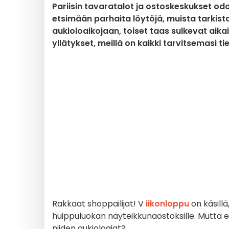
Pariisin tavaratalot ja ostoskeskukset od
etsimään parhaita löytöjä, muista tarkist
aukioloaikojaan, toiset taas sulkevat aika
yllätykset, meillä on kaikki tarvitsemasi ti
Rakkaat shoppailijat!
V
iikonloppu
on käsillä,
huippuluokan näyteikkunaostoksille. Mutta 
niiden aukioloajat?