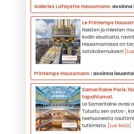
Galeries Lafayette Haussmann
:
avoinna l
Le Printemps Haussma
Naisten ja miesten muot
kodin sisustusta, ravin
Haussmannissa on tarjo
ostokokemuksen!
[Lue
Printemps Haussmann
: avoinna lauantai
Samaritaine Paris: hi
tapahtumat.
La Samaritaine avasi 
Tutustu sen ostos-, ka
teehuoneista nauttimi
tutkimista.
[Lue lisää]