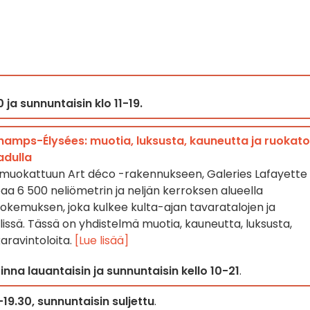
 ja sunnuntaisin klo 11-19.
hamps-Élysées: muotia, luksusta, kauneutta ja ruokato
adulla
n muokattuun Art déco -rakennukseen, Galeries Lafayette
a 6 500 neliömetrin ja neljän kerroksen alueella
emuksen, joka kulkee kulta-ajan tavaratalojen ja
issä. Tässä on yhdistelmä muotia, kauneutta, luksusta,
karavintoloita.
[Lue lisää]
inna lauantaisin ja sunnuntaisin kello 10-21
.
19.30, sunnuntaisin suljettu
.