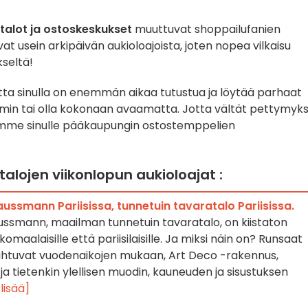
atalot ja ostoskeskukset
muuttuvat shoppailufanien
t usein arkipäivän aukioloajoista, joten nopea vilkaisu
kseltä!
otta sinulla on enemmän aikaa tutustua ja löytää parhaat
mmin tai olla kokonaan avaamatta. Jotta vältät pettymyk
namme sinulle pääkaupungin ostostemppelien
alojen viikonlopun aukioloajat :
ussmann Pariisissa, tunnetuin tavaratalo Pariisissa.
ussmann, maailman tunnetuin tavaratalo, on kiistaton
maalaisille että pariisilaisille. Ja miksi näin on? Runsaat
aihtuvat vuodenaikojen mukaan, Art Deco -rakennus,
ja tietenkin ylellisen muodin, kauneuden ja sisustuksen
 lisää]