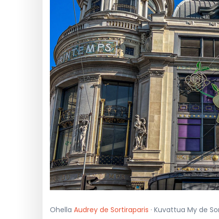
Ohella
Audrey de Sortiraparis
· Kuvattua My de Sort