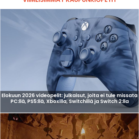
Elokuun 2026 videopelit: julkaisut, joita ei tule missata
PC:llä, PS5:llä, Xboxilla, Switchillä ja Switch 2:lla