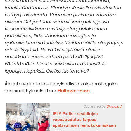
Sinä iltana olit Seine-et-Marnin maaseudulla,
lähellä Château de Blandya. Keskellä saksalaisten
vetäytymisaluetta. Väärässä paikassa väärään
aikaan! Olit joutunut vaaralliseen peliin, jossa
vastarintaliikkeen taistelijoiden, pelokkaiden
paikallisten, liittoutuneiden vakoojien ja
epätoivoisten saksalaissotilaiden välille oli syntynyt
erimielisyyksiä. He kaikki näyttävät olevan
arvokkaan sota-aarteen perässä. Pystytkö
kääntämään tämän seikkailun eduksesi? Ja
loppujen lopuksi... Oletko luotettava?
Älä jätä väliin tätä elämyksellistä kokemusta, joka
saa sinut kylmäksi tänä
Halloweenina
....