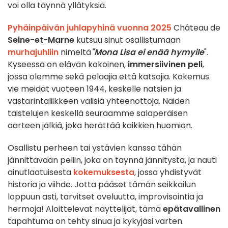
voi olla täynnä yllätyksiä.
Pyhäinpäivän juhlapyhinä vuonna 2025
Château de
Seine-et-Marne
kutsuu sinut osallistumaan
murhajuhliin
nimeltä
"Mona Lisa ei enää hymyile
".
Kyseessä on elävän kokoinen,
immersiivinen peli
,
jossa olemme sekä pelaajia että katsojia. Kokemus
vie meidät vuoteen 1944, keskelle natsien ja
vastarintaliikkeen välisiä yhteenottoja. Näiden
taistelujen keskellä seuraamme salaperäisen
aarteen jälkiä, joka herättää kaikkien huomion.
Osallistu perheen tai ystävien kanssa tähän
jännittävään peliin, joka on täynnä jännitystä, ja nauti
ainutlaatuisesta
kokemuksesta
, jossa yhdistyvät
historia ja viihde. Jotta pääset tämän seikkailun
loppuun asti, tarvitset oveluutta, improvisointia ja
hermoja! Aloittelevat näyttelijät, tämä
epätavallinen
tapahtuma on tehty sinua ja kykyjäsi varten.