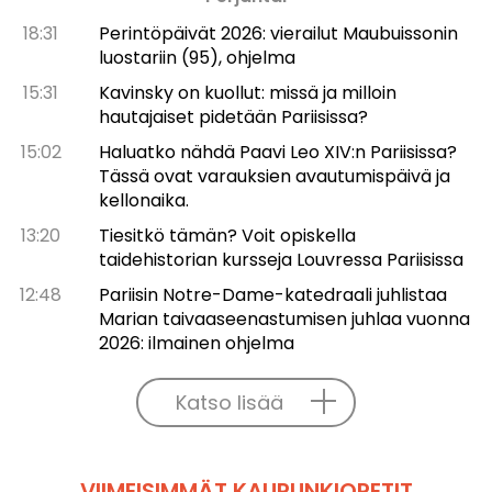
18:31
Perintöpäivät 2026: vierailut Maubuissonin
luostariin (95), ohjelma
15:31
Kavinsky on kuollut: missä ja milloin
hautajaiset pidetään Pariisissa?
15:02
Haluatko nähdä Paavi Leo XIV:n Pariisissa?
Tässä ovat varauksien avautumispäivä ja
kellonaika.
13:20
Tiesitkö tämän? Voit opiskella
taidehistorian kursseja Louvressa Pariisissa
12:48
Pariisin Notre-Dame-katedraali juhlistaa
Marian taivaaseenastumisen juhlaa vuonna
2026: ilmainen ohjelma
Katso lisää
VIIMEISIMMÄT KAUPUNKIOPETIT