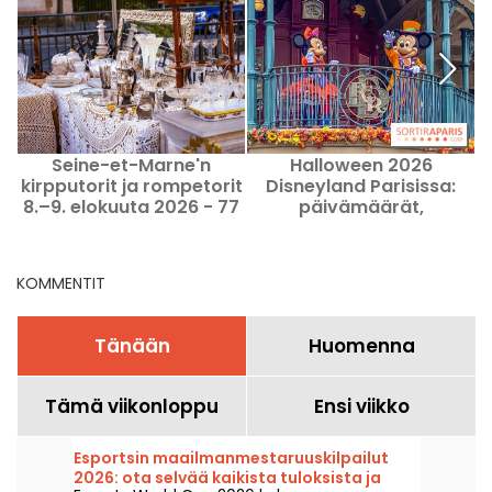
Seine-et-Marne'n
Halloween 2026
kirpputorit ja rompetorit
Disneyland Parisissa:
8.–9. elokuuta 2026 - 77
päivämäärät,
animaatiot, esitykset,
h
ohjelma
KOMMENTIT
Tänään
Huomenna
Tämä viikonloppu
Ensi viikko
Esportsin maailmanmestaruuskilpailut
2026: ota selvää kaikista tuloksista ja