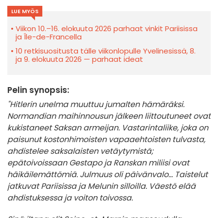
LUE MYÖS
Viikon 10.–16. elokuuta 2026 parhaat vinkit Pariisissa
ja Île-de-Francella
10 retkisuositusta tälle viikonlopulle Yvelinesissä, 8.
ja 9. elokuuta 2026 — parhaat ideat
Pelin synopsis:
"Hitlerin unelma muuttuu jumalten hämäräksi.
Normandian maihinnousun jälkeen liittoutuneet ovat
kukistaneet Saksan armeijan. Vastarintaliike, joka on
paisunut kostonhimoisten vapaaehtoisten tulvasta,
ahdistelee saksalaisten vetäytymistä;
epätoivoissaan Gestapo ja Ranskan miliisi ovat
häikäilemättömiä. Julmuus oli päivänvalo... Taistelut
jatkuvat Pariisissa ja Melunin silloilla. Väestö elää
ahdistuksessa ja voiton toivossa.