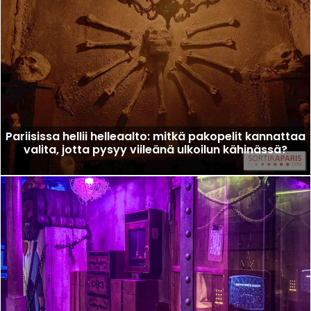
Pariisissa hellii helleaalto: mitkä pakopelit kannattaa
valita, jotta pysyy viileänä ulkoilun kähinässä?