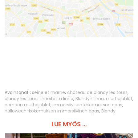
Avainsanat :
seine et marne
,
château de blandy les tours
,
blandy les tours linnoitettu linna
,
Blandyn linna
,
murhajuhlat
,
perheen murhajuhlat
,
immersiivisen kokemuksen opas
,
halloween-kokemuksen immersiivinen opas
,
Blandy
LUE MYÖS ...