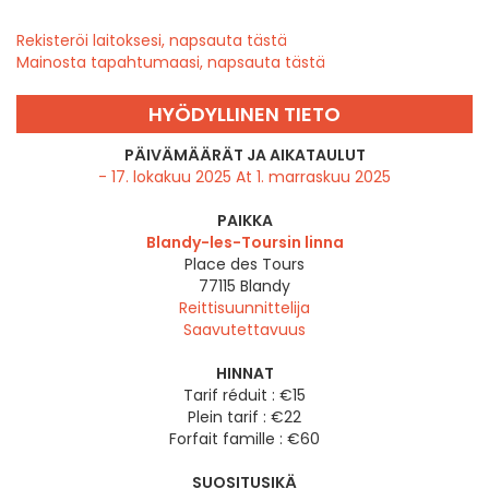
Rekisteröi laitoksesi, napsauta tästä
Mainosta tapahtumaasi, napsauta tästä
HYÖDYLLINEN TIETO
PÄIVÄMÄÄRÄT JA AIKATAULUT
- 17. lokakuu 2025 At 1. marraskuu 2025
PAIKKA
Blandy-les-Toursin linna
Place des Tours
77115
Blandy
Reittisuunnittelija
Saavutettavuus
HINNAT
Tarif réduit : €15
Plein tarif : €22
Forfait famille : €60
SUOSITUSIKÄ