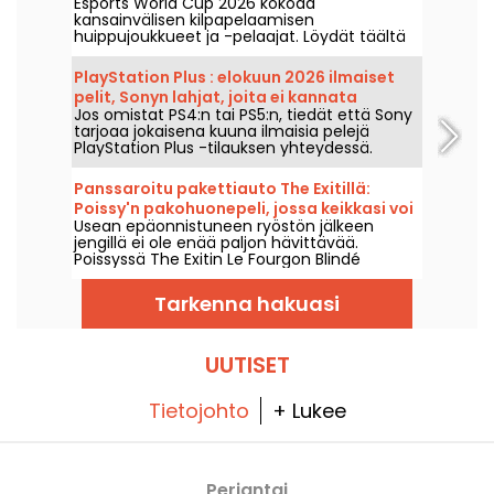
Esports World Cup 2026 kokoaa
jokaisen finaalin mestareista
kansainvälisen kilpapelaamisen
huippujoukkueet ja -pelaajat. Löydät täältä
loppuotteluiden tulokset, pelitulokset,
jokaisen turnauksen voittajat sekä
PlayStation Plus : elokuun 2026 ilmaiset
seuraavien otteluiden aikataulun.
pelit, Sonyn lahjat, joita ei kannata
Jos omistat PS4:n tai PS5:n, tiedät että Sony
missata
tarjoaa jokaisena kuuna ilmaisia pelejä
PlayStation Plus -tilauksen yhteydessä.
Joten mitkä ovat elokuun 2026 ilmaiset
pelit? Tutustu tämän kuukauden
Panssaroitu pakettiauto The Exitillä:
valikoimaan.
Poissy'n pakohuonepeli, jossa keikkasi voi
Usean epäonnistuneen ryöstön jälkeen
vihdoin onnistua
jengillä ei ole enää paljon hävittävää.
Poissyssä The Exitin Le Fourgon Blindé
asettaa sinut johtamaan ryöstöä, jolla
tavoitellaan mafian johtajan omaisuutta.
Tarkenna hakuasi
UUTISET
Tietojohto
+ Lukee
Perjantai