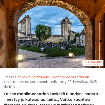
Ohella
Cécile de Sortiraparis
,
Graziella de Sortiraparis
·
Kuvattua My de Sortiraparis · Päivitetty 28. heinäkuu 2025
klo 15:16
Toisen maailmansodan keskellä Blandyn linnasta
ilmestyy ja katoaa aarteita... Voitko kääntää