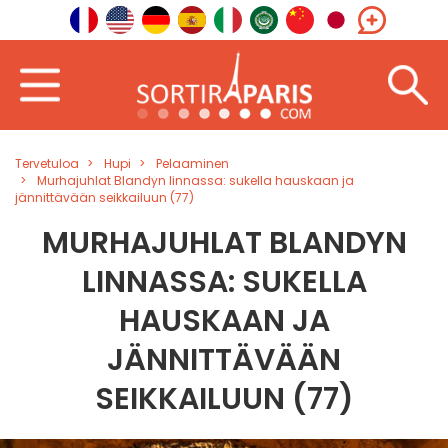
Tervetuloa
Hupi
Pelaaminen
Murhajuhlat Blandyn linnassa: sukella hauskaan ja
jännittävään seikkailuun (77)
MURHAJUHLAT BLANDYN
LINNASSA: SUKELLA
HAUSKAAN JA
JÄNNITTÄVÄÄN
SEIKKAILUUN (77)