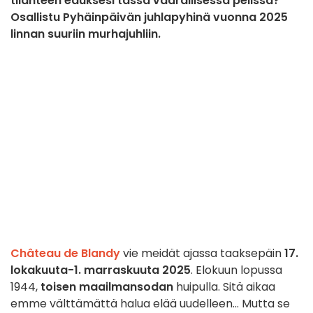
tilanteen eduksesi tässä vaarallisessa pelissä?
Osallistu Pyhäinpäivän juhlapyhinä vuonna 2025
linnan suuriin murhajuhliin.
Château de Blandy
vie meidät ajassa taaksepäin
17.
lokakuuta-1. marraskuuta 2025
. Elokuun lopussa
1944,
toisen maailmansodan
huipulla. Sitä aikaa
emme välttämättä halua elää uudelleen... Mutta se