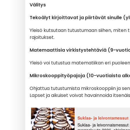
Välitys
Tekoälyt kirjoittavat ja piirtävät sinulle (yl
Yleisö kutsutaan tutustumaan siihen, miten t
rajoitukset.
Matemaattisia virkistystehtäviä (9-vuotia
Yleisö voi tutustua matematiikan eri puoleen
Mikroskooppityöpajoja (10-vuotiaista al
Ohjattua tutustumista
mikroskooppiin ja se
Lapset ja aikuiset voivat havainnoida itsenäi