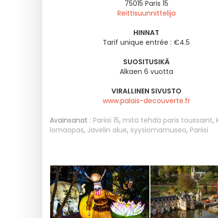
75015
Paris 15
Reittisuunnittelija
HINNAT
Tarif unique entrée : €4.5
SUOSITUSIKÄ
Alkaen 6 vuotta
VIRALLINEN SIVUSTO
www.palais-decouverte.fr
Avainsanat :
Pariisi 15
,
mitä tehdä paris toussaint
,
lomaopas
,
Javelin alue
,
syyslomamuseo
,
Pariisi