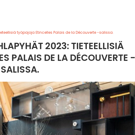
teellisiä työpajoja Etincelles Palais de la Découverte -salissa.
LAPYHÄT 2023: TIETEELLISIÄ
S PALAIS DE LA DÉCOUVERTE 
SALISSA.