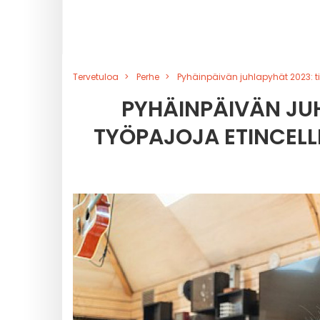
Tervetuloa
Perhe
Pyhäinpäivän juhlapyhät 2023: tie
PYHÄINPÄIVÄN JUH
TYÖPAJOJA ETINCELLE