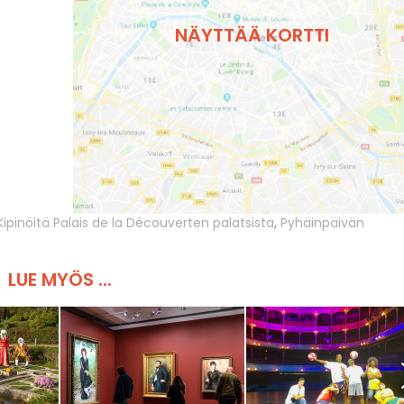
NÄYTTÄÄ KORTTI
Kipinöitä Palais de la Découverten palatsista
,
Pyhäinpäivän
LUE MYÖS ...