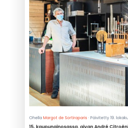
Ohella
Margot de Sortiraparis
· Päivitetty 19. lokak
15. kaupunginosassa, aivan André Citroëni