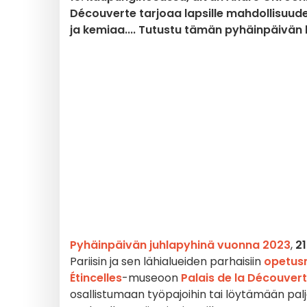
Découverte tarjoaa lapsille mahdollisuude
ja kemiaa.... Tutustu tämän pyhäinpäivä
Pyhäinpäivän juhlapyhinä vuonna 2023
,
21
Pariisin ja sen lähialueiden parhaisiin
opetus
Étincelles
-museoon
Palais de la Découver
osallistumaan työpajoihin tai löytämään paljo