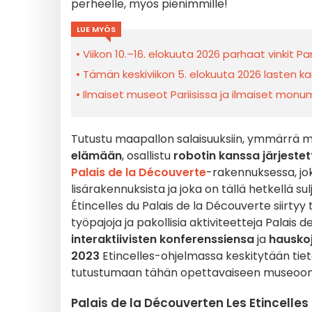
perheelle, myös pienimmille!
LUE MYÖS
Viikon 10.–16. elokuuta 2026 parhaat vinkit Par
Tämän keskiviikon 5. elokuuta 2026 lasten kan
Ilmaiset museot Pariisissa ja ilmaiset monume
Tutustu maapallon salaisuuksiin, ymmärrä ma
elämään
, osallistu
robotin kanssa järjest
Palais de la Découverte
-rakennuksessa, jok
lisärakennuksista ja joka on tällä hetkellä sul
Étincelles du Palais de la Découverte siirtyy 
työpajoja ja pakollisia aktiviteetteja Palai
interaktiivisten konferenssiensa
ja
hausko
2023
Etincelles-ohjelmassa keskitytään tietee
tutustumaan tähän opettavaiseen museoon
Palais de la Découverten Les Etincelle