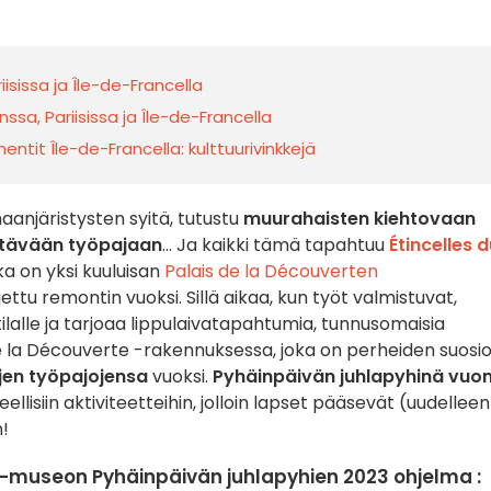
iisissa ja Île-de-Francella
ssa, Pariisissa ja Île-de-Francella
ntit Île-de-Francella: kulttuurivinkkejä
anjäristysten syitä, tutustu
muurahaisten kiehtovaan
ettävään työpajaan
... Ja kaikki tämä tapahtuu
Étincelles d
a on yksi kuuluisan
Palais de la Découverten
jettu remontin vuoksi. Sillä aikaa, kun työt valmistuvat,
tilalle ja tarjoaa lippulaivatapahtumia, tunnusomaisia
s de la Découverte -rakennuksessa, joka on perheiden suosi
jen työpajojensa
vuoksi.
Pyhäinpäivän juhlapyhinä vuo
llisiin aktiviteetteihin, jolloin lapset pääsevät (uudelleen
!
s -museon Pyhäinpäivän juhlapyhien 2023 ohjelma :