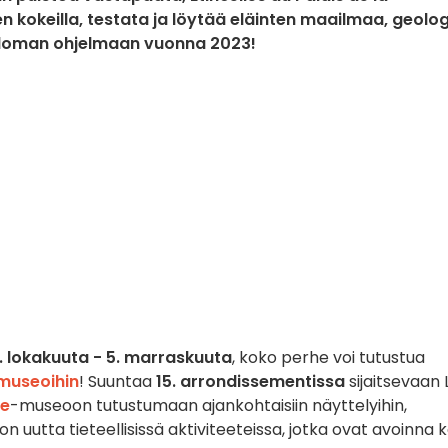
n kokeilla, testata ja löytää eläinten maailmaa, geolo
n loman ohjelmaan vuonna 2023!
. lokakuuta - 5. marraskuuta
, koko perhe voi tutustua
museoihin
! Suuntaa
15. arrondissementissa
sijaitsevaan 
te
-museoon tutustumaan ajankohtaisiin näyttelyihin,
n uutta tieteellisissä aktiviteeteissa, jotka ovat avoinna 