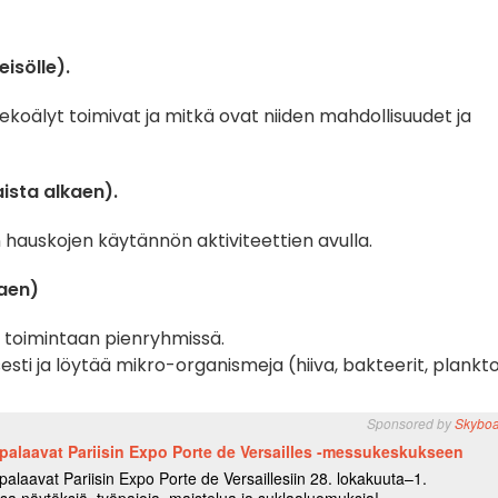
eisölle).
ekoälyt toimivat ja mitkä ovat niiden mahdollisuudet ja
ista alkaen).
 hauskojen käytännön aktiviteettien avulla.
kaen)
n toimintaan pienryhmissä
.
sesti ja löytää mikro-organismeja (hiiva, bakteerit, plankt