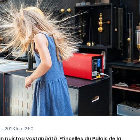
uu 2023 klo 12:50
n puistoa vastapäätä, Etincelles du Palais de la