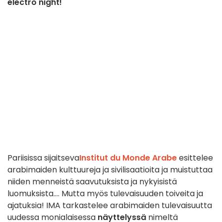
electro night!
Pariisissa sijaitseva
Institut du Monde Arabe
esittelee
arabimaiden kulttuureja ja sivilisaatioita ja muistuttaa
niiden menneistä saavutuksista ja nykyisistä
luomuksista.... Mutta myös tulevaisuuden toiveita ja
ajatuksia! IMA tarkastelee arabimaiden tulevaisuutta
uudessa monialaisessa
näyttelyssä
nimeltä