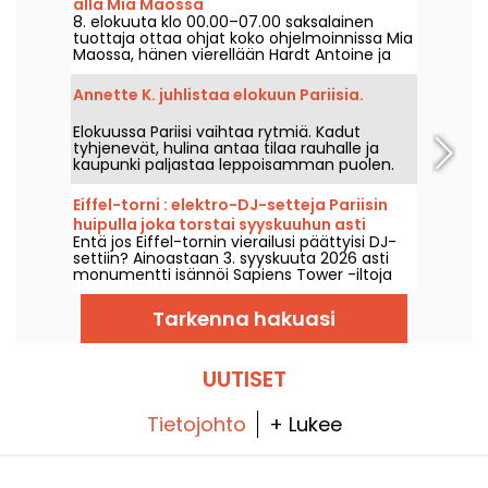
alla Mia Maossa
8. elokuuta klo 00.00–07.00 saksalainen
tuottaja ottaa ohjat koko ohjelmoinnissa Mia
Maossa, hänen vierellään Hardt Antoine ja
EG, illassa, joka kulkee melodisen housen,
techno ja niiden rajaviivojen yli.
Annette K. juhlistaa elokuun Pariisia.
Elokuussa Pariisi vaihtaa rytmiä. Kadut
tyhjenevät, hulina antaa tilaa rauhalle ja
kaupunki paljastaa leppoisamman puolen.
Annette K.:n luona tätä erityistä
hengähdystaukoa käytetään hyväksi ja
Eiffel-torni : elektro-DJ-setteja Pariisin
lomafiilis jatkuu, varpaat melkein
huipulla joka torstai syyskuuhun asti
vedenrajassa, ennen paluuta arkeen.
Entä jos Eiffel-tornin vierailusi päättyisi DJ-
settiin? Ainoastaan 3. syyskuuta 2026 asti
monumentti isännöi Sapiens Tower -iltoja
Agorian sekä useiden elektronisen musiikin
artistien kanssa, joka torstai ensimmäisessä
Tarkenna hakuasi
kerroksessa.
UUTISET
Tietojohto
+ Lukee