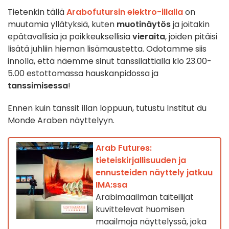
Tietenkin tällä
Arabofutursin elektro-illalla
on
muutamia yllätyksiä, kuten
muotinäytös
ja joitakin
epätavallisia ja poikkeuksellisia
vieraita
, joiden pitäisi
lisätä juhliin hieman lisämaustetta. Odotamme siis
innolla, että näemme sinut tanssilattialla klo 23.00-
5.00 estottomassa hauskanpidossa ja
tanssimisessa
!
Ennen kuin tanssit illan loppuun, tutustu Institut du
Monde Araben näyttelyyn.
Arab Futures:
tieteiskirjallisuuden ja
ennusteiden näyttely jatkuu
IMA:ssa
Arabimaailman taiteilijat
kuvittelevat huomisen
maailmoja näyttelyssä, joka