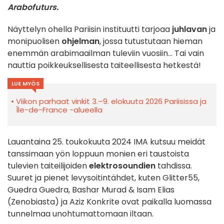
Arabofuturs.
Näyttelyn ohella Pariisin instituutti tarjoaa
juhlavan
ja
monipuolisen
ohjelman
, jossa tutustutaan hieman
enemmän arabimaailman tuleviin vuosiin... Tai vain
nauttia poikkeuksellisesta taiteellisesta hetkestä!
LUE MYÖS
Viikon parhaat vinkit 3.–9. elokuuta 2026 Pariisissa ja
Île-de-France -alueella
Lauantaina 25. toukokuuta 2024 IMA kutsuu meidät
tanssimaan yön loppuun monien eri taustoista
tulevien taiteilijoiden
elektrosoundien
tahdissa.
Suuret ja pienet levysoitintähdet, kuten Glitter55,
Guedra Guedra, Bashar Murad & Isam Elias
(Zenobiasta) ja Aziz Konkrite ovat paikalla luomassa
tunnelmaa unohtumattomaan iltaan.