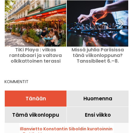
TiKi Playa : vilkas
Missä juhlia Pariisissa
M
rantabaari ja valtava
tänä viikonloppuna?
olkikattoinen terassi
Tanssibileet 6.–8.
palapa-tyyliin!
elokuuta 2026
KOMMENTIT
Tänään
Huomenna
Tämä viikonloppu
Ensi viikko
Illanvietto Konstantin Siboldin kuratoinnin