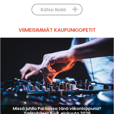
Katso lisää
VIIMEISIMMÄT KAUPUNKIOPETIT
Missä juhlia Pariisissa tänä viikonloppuna?
Tanssibileet 6.–8. elokuuta 2026