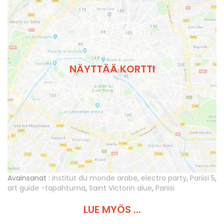
NÄYTTÄÄ KORTTI
Avainsanat :
institut du monde arabe
,
electro party
,
Pariisi 5
,
art guide -tapahtuma
,
Saint Victorin alue
,
Pariisi
LUE MYÖS ...