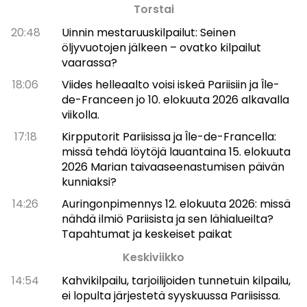
Torstai
20:48
Uinnin mestaruuskilpailut: Seinen
öljyvuotojen jälkeen – ovatko kilpailut
vaarassa?
18:06
Viides helleaalto voisi iskeä Pariisiin ja Île-
de-Franceen jo 10. elokuuta 2026 alkavalla
viikolla.
17:18
Kirpputorit Pariisissa ja Île-de-Francella:
missä tehdä löytöjä lauantaina 15. elokuuta
2026 Marian taivaaseenastumisen päivän
kunniaksi?
14:26
Auringonpimennys 12. elokuuta 2026: missä
nähdä ilmiö Pariisista ja sen lähialueilta?
Tapahtumat ja keskeiset paikat
Keskiviikko
14:54
Kahvikilpailu, tarjoilijoiden tunnetuin kilpailu,
ei lopulta järjestetä syyskuussa Pariisissa.