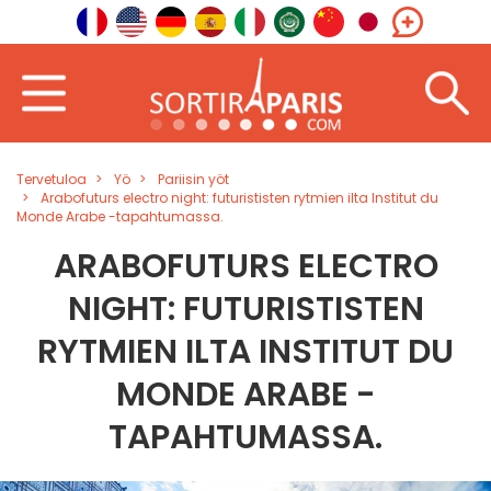
Tervetuloa
Yö
Pariisin yöt
Arabofuturs electro night: futurististen rytmien ilta Institut du
Monde Arabe -tapahtumassa.
ARABOFUTURS ELECTRO
NIGHT: FUTURISTISTEN
RYTMIEN ILTA INSTITUT DU
MONDE ARABE -
TAPAHTUMASSA.