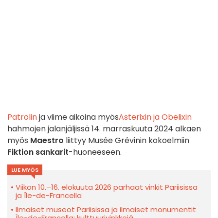
Patrolin
ja viime aikoina myös
Asterixin ja Obelixin
hahmojen jalanjäljissä 14. marraskuuta 2024 alkaen
myös
Maestro
liittyy Musée Grévinin kokoelmiin
Fiktion sankarit
-huoneeseen.
LUE MYÖS
Viikon 10.–16. elokuuta 2026 parhaat vinkit Pariisissa
ja Île-de-Francella
Ilmaiset museot Pariisissa ja ilmaiset monumentit
Île-de-Francella: kulttuurivinkkejä