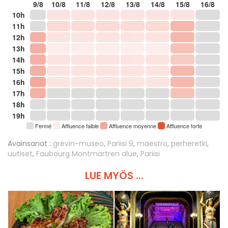
9/8
10/8
11/8
12/8
13/8
14/8
15/8
16/8
10h
11h
12h
13h
14h
15h
16h
17h
18h
19h
Fermé
Affluence faible
Affluence moyenne
Affluence forte
Avainsanat :
grévin-museo
,
Pariisi 9
,
maestro
,
perheretki
,
uutiset
,
Faubourg Montmartren alue
,
Pariisi
LUE MYÖS ...