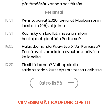
päivämäärät kannattaa välttää ?
Perjantai
18:31
Perintöpäivät 2026: vierailut Maubuissonin
luostariin (95), ohjelma
15:31
Kavinsky on kuollut: missä ja milloin
hautajaiset pidetään Pariisissa?
15:02
Haluatko nähdä Paavi Leo XIV:n Pariisissa?
Tässä ovat varauksien avautumispäivä ja
kellonaika.
13:20
Tiesitkö tämän? Voit opiskella
taidehistorian kursseja Louvressa Pariisissa
Katso lisää
VIIMEISIMMÄT KAUPUNKIOPETIT