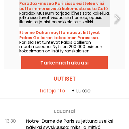
järjestää myös satunnaisesti ilmaisia
Paradox-museo Pariisissa esittelee viisi
luentoja. Tästä tulee taiteen historian
uutta immersiivistä kokemusta sekä Café
asiantuntijuutta!
Paradox Museum tarjoaa lähes sata kokeilua,
Hans & Gretel.
jotka sisältävät visuaalisia harhoja, optisia
illuusioita ja aistien sokkeloita – kaikki
odottavat sinua Pariisissa. Tulet ihastumaan
siihen, kuinka helposti voit joutua
Etienne Dahon näyttämöasut liittyvät
harhauttaen inspiroivien surrealististen
Palais Gallieran kokoelmiin Pariisissa.
kuvien vangiksi. Viisi uutta immersiivistä
Pariisilaiset tuntevat Palais Gallieran
kokemusta on lisätty kierrokselle, joten nyt
muotimuseona. Nyt sen 200 000 esineen
on täydellinen aika testata aistejasi! Ja
kokoelmaan on lisätty ranskalaisen
lisäpisteenä: aivan uudenlainen, erittäin
chansonin muistomerkki: osa Etienne Dahon
herkullinen kahvila, Hans & Gretel, odottaa
näyttämö- ja katuvaatteista on luovutettu
sinua – se on todennäköisesti
Tarkenna hakuasi
tälle pariisilaiselle kulttuurikeskukselle.
koukuttavampi kuin arvaatkaan.
UUTISET
Tietojohto
+ Lukee
Lauantai
13:30
Notre-Dame de Paris suljettuna useiksi
päiviksi syyskuussa: miksi ja mitkä