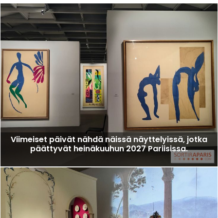
Viimeiset päivät nähdä näissä näyttelyissä, jotka
päättyvät heinäkuuhun 2027 Pariisissa.