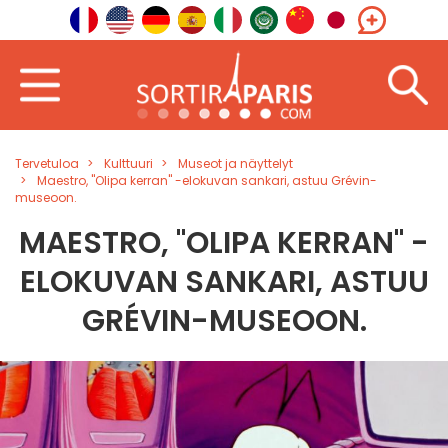
Tervetuloa
Kulttuuri
Museot ja näyttelyt
Maestro, "Olipa kerran" -elokuvan sankari, astuu Grévin-
museoon.
MAESTRO, "OLIPA KERRAN" -
ELOKUVAN SANKARI, ASTUU
GRÉVIN-MUSEOON.