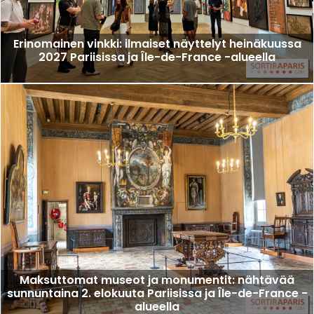
Erinomainen vinkki: ilmaiset näyttelyt heinäkuussa
2027 Pariisissa ja Île-de-France -alueella
Maksuttomat museot ja monumentit: nähtävää
sunnuntaina 2. elokuuta Pariisissa ja Île-de-France -
alueella