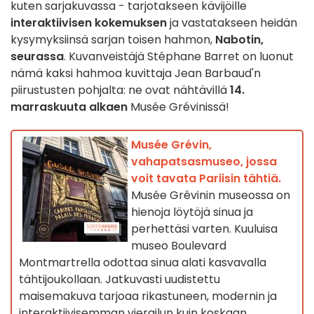
kuten sarjakuvassa - tarjotakseen kävijöille
interaktiivisen kokemuksen
ja vastatakseen heidän
kysymyksiinsä sarjan toisen hahmon,
Nabotin,
seurassa
. Kuvanveistäjä Stéphane Barret on luonut
nämä kaksi hahmoa kuvittaja Jean Barbaud'n
piirustusten pohjalta: ne ovat nähtävillä
14.
marraskuuta alkaen
Musée Grévinissä!
Musée Grévin,
vahapatsasmuseo, jossa
voit tavata Pariisin tähtiä.
Musée Grévinin museossa on
hienoja löytöjä sinua ja
perhettäsi varten. Kuuluisa
museo Boulevard
Montmartrella odottaa sinua alati kasvavalla
tähtijoukollaan. Jatkuvasti uudistettu
maisemakuva tarjoaa rikastuneen, modernin ja
interaktiivisemman vierailun kuin koskaan