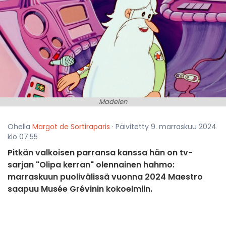
Madelen
Ohella
Margot de Sortiraparis
· Päivitetty 9. marraskuu 2024
klo 07:55
Pitkän valkoisen parransa kanssa hän on tv-
sarjan "Olipa kerran" olennainen hahmo:
marraskuun puolivälissä vuonna 2024 Maestro
saapuu Musée Grévinin kokoelmiin.