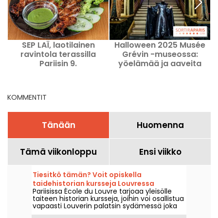
SEP LAÏ, laotilainen
Halloween 2025 Musée
ravintola terassilla
Grévin -museossa:
Pariisin 9.
yöelämää ja aaveita
kaupunginosassa
Pariisissa
KOMMENTIT
Tänään
Huomenna
Tämä viikonloppu
Ensi viikko
Tiesitkö tämän? Voit opiskella
taidehistorian kursseja Louvressa
Pariisissa École du Louvre tarjoaa yleisölle
Pariisissa
taiteen historian kursseja, joihin voi osallistua
vapaasti Louverin palatsin sydämessä joka
vuosi syyskuusta kesäkuuhun. Museo