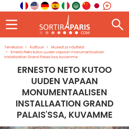
Tervetuloa
Kulttuuri
Museot ja näyttelyt
Ernesto Neto kutoo uuden vapaan monumentaalisen
installaation Grand Palais'ssa, kuvamme
ERNESTO NETO KUTOO
UUDEN VAPAAN
MONUMENTAALISEN
INSTALLAATION GRAND
PALAIS'SSA, KUVAMME