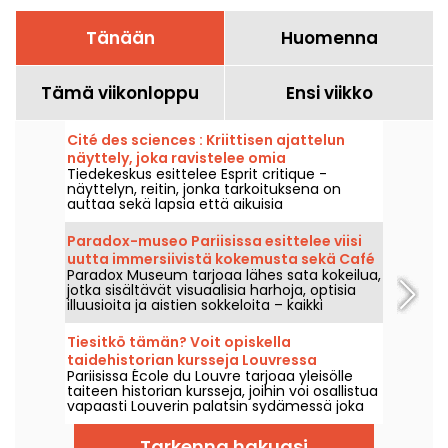
Tänään
Huomenna
Tämä viikonloppu
Ensi viikko
Cité des sciences : Kriittisen ajattelun
näyttely, joka ravistelee omia
Tiedekeskus esittelee Esprit critique -
uskomuksiamme - meidän valokuvamme
näyttelyn, reitin, jonka tarkoituksena on
auttaa sekä lapsia että aikuisia
kyseenalaistamaan omat varmuutensa ja
ajattelunsa tavat, 7. heinäkuuta–29.
Paradox-museo Pariisissa esittelee viisi
elokuuta 2026.
uutta immersiivistä kokemusta sekä Café
Paradox Museum tarjoaa lähes sata kokeilua,
Hans & Gretel.
jotka sisältävät visuaalisia harhoja, optisia
illuusioita ja aistien sokkeloita – kaikki
odottavat sinua Pariisissa. Tulet ihastumaan
siihen, kuinka helposti voit joutua
Tiesitkö tämän? Voit opiskella
harhauttaen inspiroivien surrealististen
taidehistorian kursseja Louvressa
kuvien vangiksi. Viisi uutta immersiivistä
Pariisissa École du Louvre tarjoaa yleisölle
Pariisissa
kokemusta on lisätty kierrokselle, joten nyt
taiteen historian kursseja, joihin voi osallistua
on täydellinen aika testata aistejasi! Ja
vapaasti Louverin palatsin sydämessä joka
lisäpisteenä: aivan uudenlainen, erittäin
vuosi syyskuusta kesäkuuhun. Museo
herkullinen kahvila, Hans & Gretel, odottaa
järjestää myös satunnaisesti ilmaisia
sinua – se on todennäköisesti
Tarkenna hakuasi