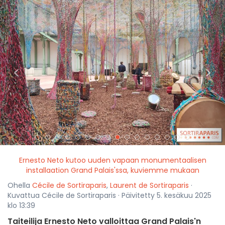
<
>
Ernesto Neto kutoo uuden vapaan monumentaalisen
installaation Grand Palais'ssa, kuviemme mukaan
Ohella
Cécile de Sortiraparis
,
Laurent de Sortiraparis
·
Kuvattua Cécile de Sortiraparis · Päivitetty 5. kesäkuu 2025
klo 13:39
Taiteilija Ernesto Neto valloittaa Grand Palais'n