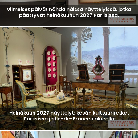
Viimeiset päivät nähdä näissä näyttelyissä, jotka
päättyvät heinäkuuhun 2027 Pariisissa.
Heinäkuun 2027 näyttelyt: kesän kulttuuriretket
Pariisissa ja Île-de-Francen alueella