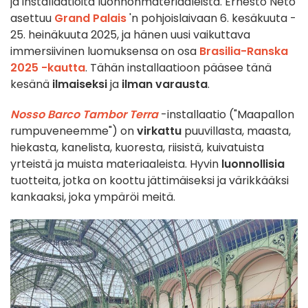
ja installaatioita luonnonmateriaaleista. Ernesto Neto
asettuu
Grand Palais
'n pohjoislaivaan 6. kesäkuuta -
25. heinäkuuta 2025, ja hänen uusi vaikuttava
immersiivinen luomuksensa on osa
Brasilia-Ranska
2025 -kautta
. Tähän installaatioon pääsee tänä
kesänä
ilmaiseksi
ja
ilman varausta
.
Nosso Barco Tambor Terra
-installaatio ("Maapallon
rumpuveneemme") on
virkattu
puuvillasta, maasta,
hiekasta, kanelista, kuoresta, riisistä, kuivatuista
yrteistä ja muista materiaaleista. Hyvin
luonnollisia
tuotteita, jotka on koottu jättimäiseksi ja värikkääksi
kankaaksi, joka ympäröi meitä.