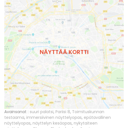
NÄYTTÄÄ KORTTI
Avainsanat :
suuri palatsi
,
Pariisi 8
,
Toimituskunnan
testaama
,
immersiivinen näyttelyopas
,
epätavallinen
näyttelyopas
,
näyttelyn kesäopas
,
nykytaiteen