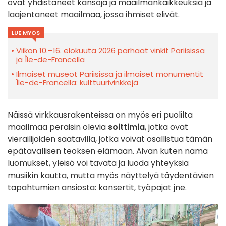
ovat yhdistäneet kansoja ja maailmankaikkeuksia ja
laajentaneet maailmaa, jossa ihmiset elivät.
LUE MYÖS
Viikon 10.–16. elokuuta 2026 parhaat vinkit Pariisissa
ja Île-de-Francella
Ilmaiset museot Pariisissa ja ilmaiset monumentit
Île-de-Francella: kulttuurivinkkejä
Näissä virkkausrakenteissa on myös eri puolilta
maailmaa peräisin olevia
soittimia
, jotka ovat
vierailijoiden saatavilla, jotka voivat osallistua tämän
epätavallisen teoksen elämään. Aivan kuten nämä
luomukset, yleisö voi tavata ja luoda yhteyksiä
musiikin kautta, mutta myös näyttelyä täydentävien
tapahtumien ansiosta: konsertit, työpajat jne.