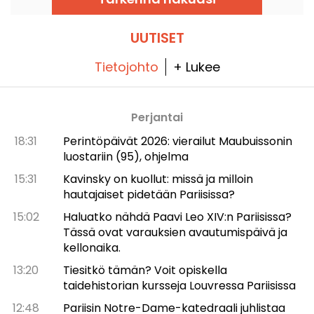
luentoja. Tästä tulee taiteen historian
koukuttavampi kuin arvaatkaan.
asiantuntijuutta!
UUTISET
Tietojohto
+ Lukee
Perjantai
18:31
Perintöpäivät 2026: vierailut Maubuissonin
luostariin (95), ohjelma
15:31
Kavinsky on kuollut: missä ja milloin
hautajaiset pidetään Pariisissa?
15:02
Haluatko nähdä Paavi Leo XIV:n Pariisissa?
Tässä ovat varauksien avautumispäivä ja
kellonaika.
13:20
Tiesitkö tämän? Voit opiskella
taidehistorian kursseja Louvressa Pariisissa
12:48
Pariisin Notre-Dame-katedraali juhlistaa