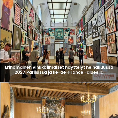
Erinomainen vinkki: ilmaiset näyttelyt heinäkuussa
2027 Pariisissa ja Île-de-France -alueella