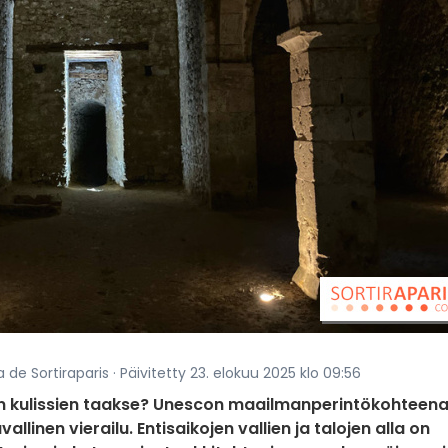
 de Sortiraparis · Päivitetty 23. elokuu 2025 klo 09:56
in kulissien taakse? Unescon maailmanperintökohteen
linen vierailu. Entisaikojen vallien ja talojen alla on