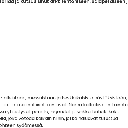
oriaa ja kutsuu sinut arkkitehtoniseen, salaperäiseen 
valleistaan, messuistaan ja keskiaikaisista näytöksistään,
kin aarre: maanalaiset käytävät. Nämä kalkkikiveen kaivetu
ossa yhdistyvät perintö, legendat ja seikkailunhalu koko
lla
, joka vetoaa kaikkiin niihin, jotka haluavat tutustua
ohteen sydämessä.