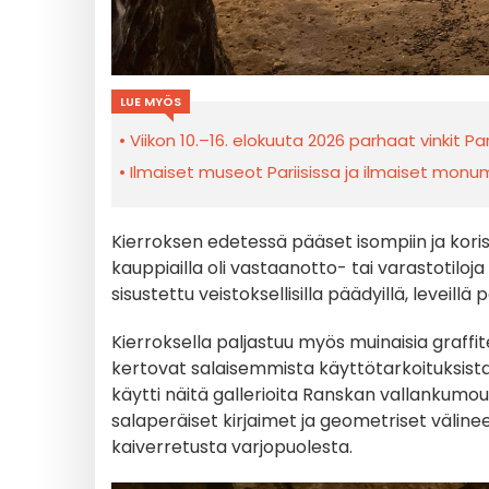
LUE MYÖS
Viikon 10.–16. elokuuta 2026 parhaat vinkit Par
Ilmaiset museot Pariisissa ja ilmaiset monume
Kierroksen edetessä pääset isompiin ja koris
kauppiailla oli vastaanotto- tai varastotiloja -
sisustettu veistoksellisilla päädyillä, leveillä po
Kierroksella paljastuu myös muinaisia graffite
kertovat salaisemmista käyttötarkoituksist
käytti näitä gallerioita Ranskan vallankumou
salaperäiset kirjaimet ja geometriset välinee
kaiverretusta varjopuolesta.