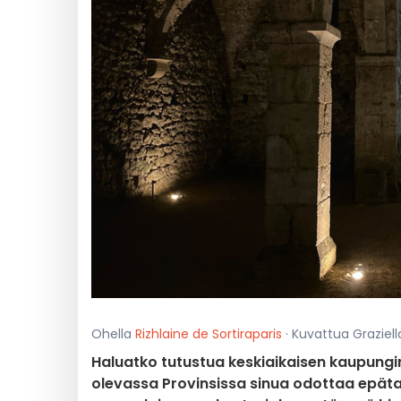
Ohella
Rizhlaine de Sortiraparis
· Kuvattua Graziella
Haluatko tutustua keskiaikaisen kaupung
olevassa Provinsissa sinua odottaa epätaval