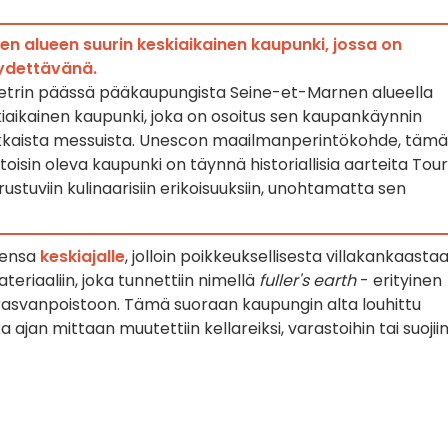
en alueen suurin keskiaikainen kaupunki, jossa on
öydettävänä.
trin päässä pääkaupungista Seine-et-Marnen alueella
skiaikainen kaupunki, joka on osoitus sen kaupankäynnin
lkkaista messuista. Unescon maailmanperintökohde, tämä
toisin oleva kaupunki on täynnä historiallisia aarteita Tour
ustuviin kulinaarisiin erikoisuuksiin, unohtamatta sen
rensa
keskiajalle
, jolloin poikkeuksellisesta villakankaasta
riaaliin, joka tunnettiin nimellä
fuller's earth
- erityinen
ja rasvanpoistoon. Tämä suoraan kaupungin alta louhittu
a ajan mittaan muutettiin kellareiksi, varastoihin tai suojii