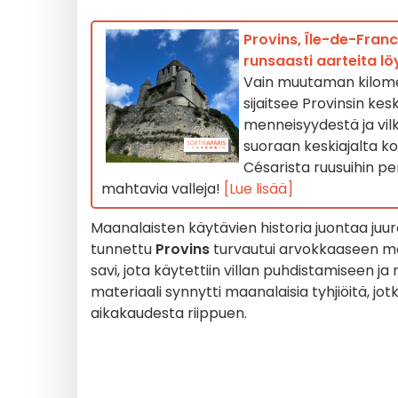
Provins, Île-de-Franc
runsaasti aarteita l
Vain muutaman kilome
sijaitsee Provinsin ke
menneisyydestä ja vi
suoraan keskiajalta ko
Césarista ruusuihin per
mahtavia valleja!
[Lue lisää]
Maanalaisten käytävien historia juontaa juu
tunnettu
Provins
turvautui arvokkaaseen mate
savi, jota käytettiin villan puhdistamiseen 
materiaali synnytti maanalaisia tyhjiöitä, jotk
aikakaudesta riippuen.