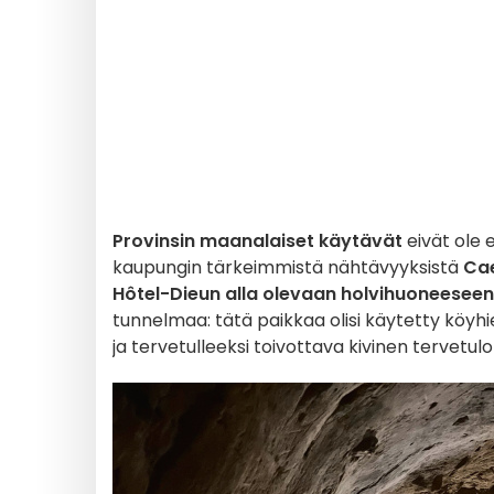
Provinsin maanalaiset käytävät
eivät ole 
kaupungin tärkeimmistä nähtävyyksistä
Cae
Hôtel-Dieun alla olevaan holvihuoneeseen
tunnelmaa: tätä paikkaa olisi käytetty köyh
ja tervetulleeksi toivottava kivinen tervetul