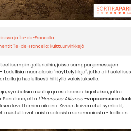
iisissa ja Île-de-Francella
ntit Île-de-Francella: kulttuurivinkkejä
teellisempiin gallerioihin, joissa samppanjamessujen
 todellisia maanalaisia "näyttelytiloja", jotka oli huolellises
rtailla ja huolellisesti hillityllä valaistuksella
.
ja, symbolisia muotoja ja esoteerisia kirjoituksia, jotka
a. Sanotaan, että
L'Heureuse Alliance
-vapaamuurariluol
ksen levottomina aikoina. Kiveen kaiverretut symbolit,
t muistuttavat näistä salaisista seremonioista - kallioon