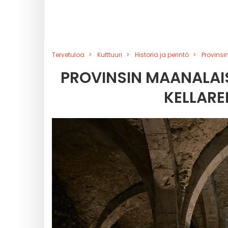
Tervetuloa
Kulttuuri
Historia ja perintö
Provinsi
PROVINSIN MAANALAIS
KELLARE