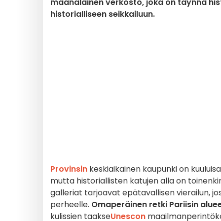
maanalainen verkosto, joka on täynnä hist
historialliseen seikkailuun.
Provinsin
keskiaikainen kaupunki on kuuluisa 
mutta historiallisten katujen alla on toinen
galleriat tarjoavat epätavallisen vierailun, j
perheelle.
Omaperäinen retki Pariisin aluee
kulissien taakse
Unescon
maailmanperintök