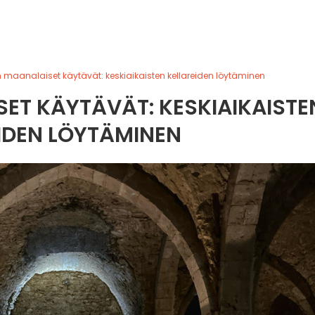
n maanalaiset käytävät: keskiaikaisten kellareiden löytäminen
ET KÄYTÄVÄT: KESKIAIKAISTE
IDEN LÖYTÄMINEN