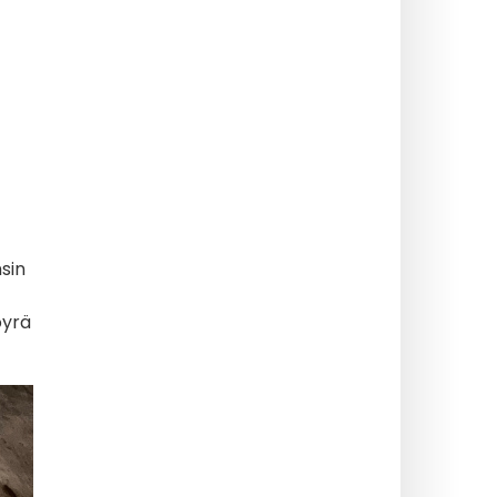
sin
öyrä