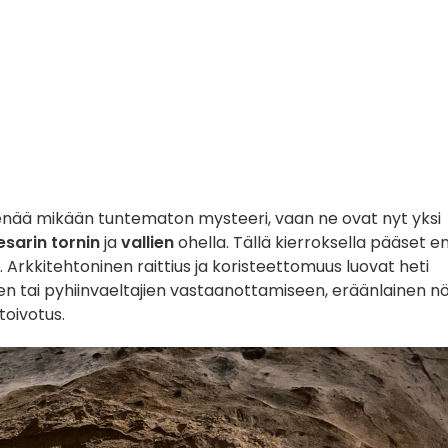
enää mikään tuntematon mysteeri, vaan ne ovat nyt yksi
sarin tornin
ja
vallien
ohella. Tällä kierroksella
pääset en
. Arkkitehtoninen raittius ja koristeettomuus luovat heti
ien tai pyhiinvaeltajien vastaanottamiseen, eräänlainen n
otoivotus
.