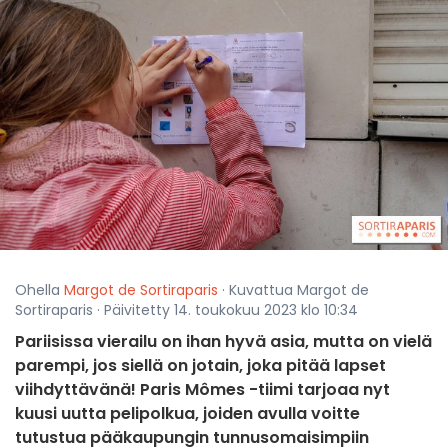
Ohella
Margot de Sortiraparis
· Kuvattua Margot de
Sortiraparis · Päivitetty 14. toukokuu 2023 klo 10:34
Pariisissa vierailu on ihan hyvä asia, mutta on vielä
parempi, jos siellä on jotain, joka pitää lapset
viihdyttävänä! Paris Mômes -tiimi tarjoaa nyt
kuusi uutta pelipolkua, joiden avulla voitte
tutustua pääkaupungin tunnusomaisimpiin