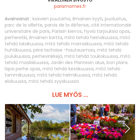
VIRALLINEN SIVUSTO
parismomes.fr
Avainsanat :
kasvien puutarha
,
ilmainen kyyti
,
puolustus
,
parc de la villette
,
parvis de la défense
,
cité internationale
universitaire de paris
,
Pariisin kierros
,
hyviä tarjouksia opas
,
perheretki
,
ilmainen kartta
,
mitä tehdä heinäkuussa
,
mitä
tehdä lokakuussa
,
mitä tehdä marraskuussa
,
mitä tehdä
huhtikuussa
,
père lachaise -hautausmaa
,
mitä tehdä
joulukuussa
,
perhevinkkejä
,
mitä tehdä toukokuussa
,
mitä
tehdä maaliskuussa
,
Jardin des Plantesin alue
,
bon plans
lapsi perhe opas
,
mitä tehdä kesäkuussa
,
mitä tehdä
tammikuussa
,
mitä tehdä helmikuussa
,
mitä tehdä
elokuussa
,
mitä tehdä syyskuussa
LUE MYÖS ...