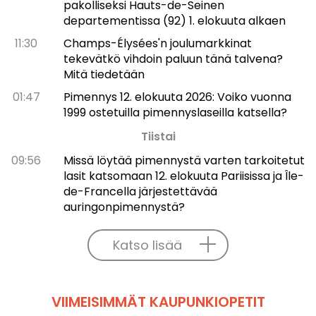
pakolliseksi Hauts-de-Seinen
departementissa (92) 1. elokuuta alkaen
11:30
Champs-Élysées'n joulumarkkinat
tekevätkö vihdoin paluun tänä talvena?
Mitä tiedetään
01:47
Pimennys 12. elokuuta 2026: Voiko vuonna
1999 ostetuilla pimennyslaseilla katsella?
Tiistai
09:56
Missä löytää pimennystä varten tarkoitetut
lasit katsomaan 12. elokuuta Pariisissa ja Île-
de-Francella järjestettävää
auringonpimennystä?
Katso lisää
VIIMEISIMMÄT KAUPUNKIOPETIT