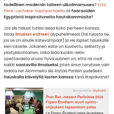
todellinen modernin taiteen ulkoilmamuseo
?
Että
Père-Lachaise-hautausmaalla
oli
faaraoiden
Egyptistä inspiroituneita hautakammioita
?
Jos siis haluat tutkia asiaa koko perheen kanssa,
lataa
ilmaiset esitteet
älypuhelimeesi (tai tulosta ne,
jos se on sinulle kätevämpää!) ja vie lapset hauskalle
kierrokselle. Jokainen esite on kuvitettu, selitetty ja
yksityiskohtainen, mikä lisää kunkin reitin
opettavaista arvoa: hyvä uutinen on, että ne ovat
kaikki
saatavilla ilmaiseksi
, joten sinun tarvitsee vain
ladata ne! Aiommeko siis löytää Pariisin uudelleen
hauskalla kävelyllä lasten kanssa
tänä iltapäivänä?