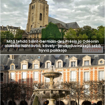
Mitä tehdä Saint‑Germain‑des‑Présin ja Odéonin
alueella: Nähtävää, kävely- ja ulkoiluvinkkejä sekä
hyviä paikkoja