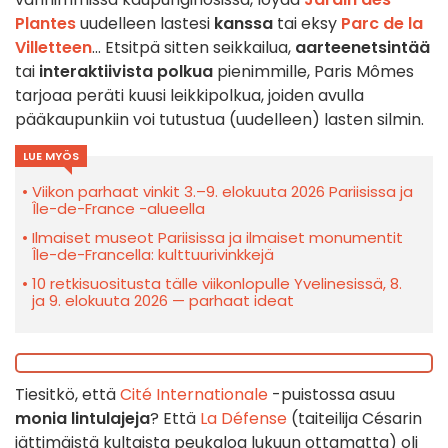
Plantes
uudelleen lastesi
kanssa
tai eksy
Parc de la
Villetteen
... Etsitpä sitten seikkailua,
aarteenetsintää
tai
interaktiivista polkua
pienimmille, Paris Mômes
tarjoaa peräti kuusi leikkipolkua, joiden avulla
pääkaupunkiin voi tutustua (uudelleen) lasten silmin.
LUE MYÖS
Viikon parhaat vinkit 3.–9. elokuuta 2026 Pariisissa ja
Île-de-France -alueella
Ilmaiset museot Pariisissa ja ilmaiset monumentit
Île-de-Francella: kulttuurivinkkejä
10 retkisuositusta tälle viikonlopulle Yvelinesissä, 8.
ja 9. elokuuta 2026 — parhaat ideat
Tiesitkö, että
Cité Internationale
-puistossa asuu
monia lintulajeja
? Että
La Défense
(taiteilija Césarin
jättimäistä kultaista peukaloa lukuun ottamatta) oli