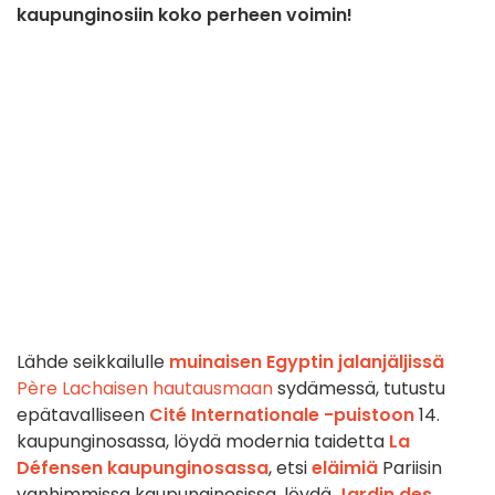
kaupunginosiin koko perheen voimin!
Lähde seikkailulle
muinaisen Egyptin jalanjäljissä
Père Lachaisen hautausmaan
sydämessä, tutustu
epätavalliseen
Cité Internationale -puistoon
14.
kaupunginosassa, löydä modernia taidetta
La
Défensen kaupunginosassa
, etsi
eläimiä
Pariisin
vanhimmissa kaupunginosissa, löydä
Jardin des