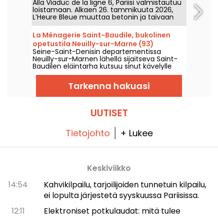
Alla Viaduc de la ligne 6, Pariisi valmistautuu
Pariisissa
loistamaan. Alkaen 26. tammikuuta 2026,
L’Heure Bleue muuttaa betonin ja taivaan
täysin immersiiviseksi näyttämöksi, jossa
valo ja musiikki sulautuvat yhteen ja
La Ménagerie Saint-Baudile, bukolinen
tarjoavat tunnin kestävän aistimatkan. Läpi
opetustila Neuilly-sur-Marne (93)
vuoden tämä taiteellinen teos syttyy
Seine-Saint-Denisin departementissa
iltahämärässä, kutsuen kävelijät poetiseen,
Neuilly-sur-Marnen lähellä sijaitseva Saint-
elämykselliseen ja ainutlaatuiseen
Baudilen eläintarha kutsuu sinut kävelylle
kohtaamiseen.
maaseudulle ja tutustumaan sen asukkaisiin.
Tarkenna hakuasi
UUTISET
Tietojohto
+ Lukee
Keskiviikko
14:54
Kahvikilpailu, tarjoilijoiden tunnetuin kilpailu,
ei lopulta järjestetä syyskuussa Pariisissa.
12:11
Elektroniset potkulaudat: mitä tulee