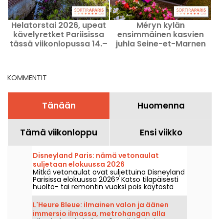
Helatorstai 2026, upeat
Méryn kylän
kävelyretket Pariisissa
ensimmäinen kasvien
tässä viikonlopussa 14.–
juhla Seine-et-Marnen
17. toukokuuta 2026
alueella
l
KOMMENTIT
Tänään
Huomenna
Tämä viikonloppu
Ensi viikko
Disneyland Paris: nämä vetonaulat
suljetaan elokuussa 2026
Mitkä vetonaulat ovat suljettuina Disneyland
Parisissa elokuussa 2026? Katso tilapäisesti
huolto- tai remontin vuoksi pois käytöstä
olevien vetonaulojen lista, jotta voit
suunnitella vierailusi Disney-puistoihin.
L'Heure Bleue: ilmainen valon ja äänen
immersio ilmassa, metrohangan alla