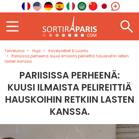
Tervetuloa
Hupi
Kävelyretket & Luonto
Pariisissa perheenä: kuusi ilmaista pelireittiä hauskoihin retkiin
lasten kanssa.
PARIISISSA PERHEENÄ:
KUUSI ILMAISTA PELIREITTIÄ
HAUSKOIHIN RETKIIN LASTEN
KANSSA.