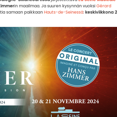
Zimmer
in maailmaa. Ja suuren kysynnän vuoksi
Gérard
rttia samaan paikkaan
Hauts-de-Seinessä
:
keskiviikkona 2