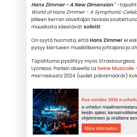
Hans Zimmer - A New Dimension
" -tapaht
World of Hans Zimmer - A Symphonic Celeb
jälleen kerran säveltäjän teoksia sovitettun
muusikoita säestävät
solistit
.
On syytä huomata, että
Hans Zimmer
ei es
pysyy kiertueen musiikillisena johtajana ja o
Tapahtuma pysähtyy myös Strasbourgissa, Nan
Lyonissa. Pariisin alueella La
Seine Musicale
-
marraskuuta 2024 (uudet päivämäärät) ko