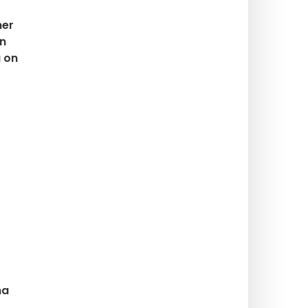
mer
än
a on
na