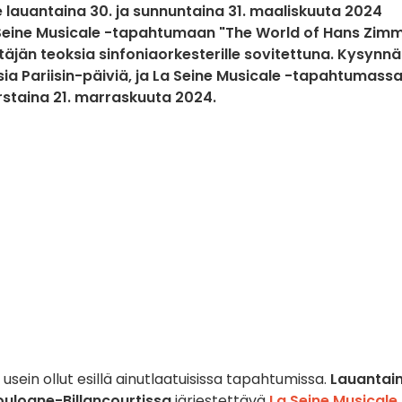
 lauantaina 30. ja sunnuntaina 31. maaliskuuta 2024
a Seine Musicale -tapahtumaan "The World of Hans Zim
täjän teoksia sinfoniaorkesterille sovitettuna. Kysynn
sia Pariisin-päiviä, ja La Seine Musicale -tapahtumass
orstaina 21. marraskuuta 2024.
usein ollut esillä ainutlaatuisissa tapahtumissa.
Lauantai
oulogne-Billancourtissa
järjestettävä
La Seine Musicale