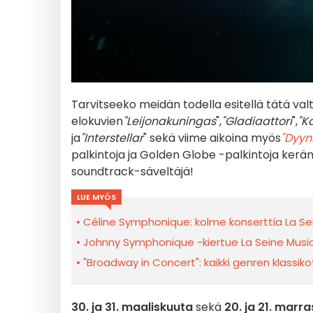
Tarvitseeko meidän todella esitellä tätä val
elokuvien
"Leijonakuningas
",
"Gladiaattori
",
"K
ja
"Interstellar
" sekä viime aikoina myös
"Dyyni
palkintoja ja Golden Globe -palkintoja kerä
soundtrack-säveltäjä!
LUE MYÖS
Céline Symphonique: kolme konserttia La S
Johnny Symphonique -kiertue La Seine Musi
"Broadway in Concert": kaikki genren klassi
30. ja 31. maaliskuuta
sekä
20. ja 21. marr