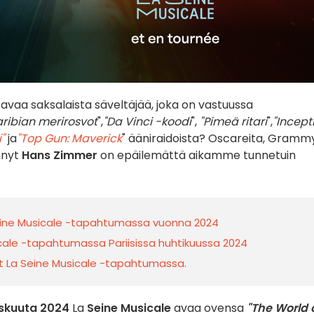
tavaa saksalaista säveltäjää, joka on vastuussa
aribian merirosvot
",
"Da Vinci -koodi
",
"Pimeä ritari
",
"Incept
"
ja
"Top Gun: Maverick
" ääniraidoista? Oscareita, Gramm
nnyt
Hans Zimmer
on epäilemättä aikamme tunnetuin
eine Musicale -tapahtumassa vuonna 2024
cale -tapahtumassa Pariisissa huhtikuussa 2024
kot La Seine Musicale -tapahtumassa.
askuuta 2024
La
Seine Musicale
avaa ovensa
"The World 