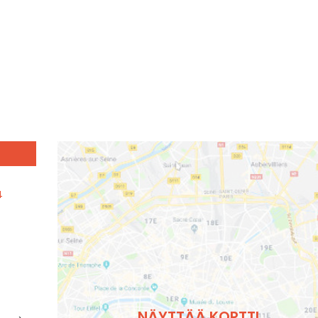
4
NÄYTTÄÄ KORTTI