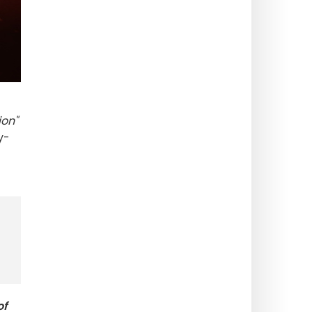
ion"
y-
of