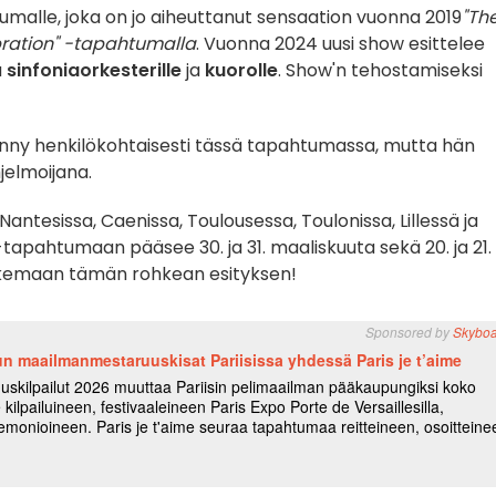
umalle, joka on jo aiheuttanut sensaation vuonna 2019
"Th
ration" -tapahtumalla
. Vuonna 2024 uusi show esittelee
a
sinfoniaorkesterille
ja
kuorolle
. Show'n tehostamiseksi
iinny henkilökohtaisesti tässä tapahtumassa, mutta hän
hjelmoijana.
tesissa, Caenissa, Toulousessa, Toulonissa, Lillessä ja
tapahtumaan pääsee 30. ja 31. maaliskuuta sekä 20. ja 21.
kemaan tämän rohkean esityksen!