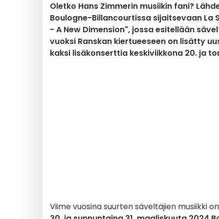
Oletko Hans Zimmerin musiikin fani? Lähde
Boulogne-Billancourtissa sijaitsevaan L
- A New Dimension", jossa esitellään sävel
vuoksi Ranskan kiertueeseen on lisätty uu
kaksi lisäkonserttia keskiviikkona 20. ja t
Viime vuosina suurten säveltäjien musiikki on 
30. ja sunnuntaina 31. maaliskuuta 2024
B