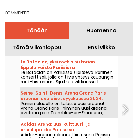
KOMMENTIT
Tänään
Huomenna
Tämä viikonloppu
Ensi viikko
Le Bataclan, yksi rockin historian
lippulaivoista Pariisissa
Le Bataclan on Pariisissa sijaitseva ikoninen
konserttisali, jolla on tiivis yhteys kaupungin
rock-historiaan. Sijaitsee vilkkaassa 11.
arrondissementissa, se on yhä yksi Pariisin
musiikkikentän tunnusomaisista paikoista.
Seine-Saint-Denis: Arena Grand Paris -
areenan avajaiset syyskuussa 2024.
Pariisin alueelle on tulossa uusi areena!
Arena Grand Paris -niminen uusi areena
avataan pian Tremblay-en-Franceen,
Seine-Saint-Denis'n alueelle, ja siinä on kaksi
7000- ja 2000-paikkaista salia. Kerromme
Adidas Arena: uusi kulttuuri- ja
sinulle kaiken siitä.
urheilupaikka Pariisissa
Adidas-areena rakennettiin osana Pariisin