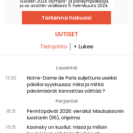
vuoden 2024 olympia- ja paralympiakisoja,
ja se avattiin virallisesti 11. helmikuuta 2024.
Lue lisää tästä valtavasta uudesta kulttuuri-
ja urheilupaikasta pääkaupungin
Tarkenna hakuasi
pohjoisosassa.
UUTISET
Tietojohto
+ Lukee
Lauantai
13:30
Notre-Dame de Paris suljettuna useiksi
päiviksi syyskuussa: miksi ja mitkä
päivämäärät kannattaa välttää ?
Perjantai
18:31
Perintöpäivät 2026: vierailut Maubuissonin
luostariin (95), ohjelma
15:31
Kavinsky on kuollut: missä ja milloin