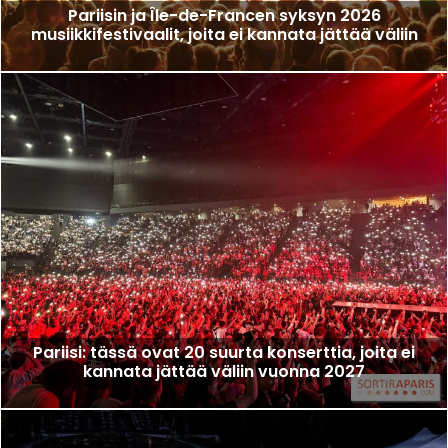
Pariisin ja Île-de-Francen syksyn 2026
musiikkifestivaalit, joita ei kannata jättää väliin
Pariisi: tässä ovat 20 suurta konserttia, joita ei
kannata jättää väliin vuonna 2027