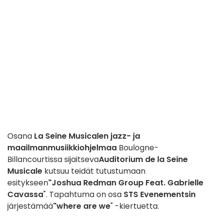
Osana
La Seine Musicalen jazz- ja
maailmanmusiikkiohjelmaa
Boulogne-
Billancourtissa sijaitseva
Auditorium de la Seine
Musicale
kutsuu teidät tutustumaan
esitykseen
"Joshua Redman Group Feat. Gabrielle
Cavassa
". Tapahtuma on osa
STS Evenementsin
järjestämää
"where are we
" -kiertuetta.