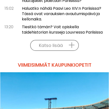
hautajaiset pidetään Pariisissa?
15:02
Haluatko nähdä Paavi Leo XIV:n Pariisissa?
Tässä ovat varauksien avautumispäivä ja
kellonaika.
13:20
Tiesitkö tämän? Voit opiskella
taidehistorian kursseja Louvressa Pariisissa
Katso lisää
VIIMEISIMMÄT KAUPUNKIOPETIT