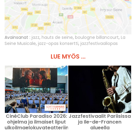
Avainsanat :
jazz
,
hauts de seine
,
boulogne billancourt
,
La
Seine Musicale
,
jazz-opas konsertti
,
jazzfestivaaliopas
LUE MYÖS ...
CinéClub Paradiso 2026:
Jazzfestivaalit Pariisissa
L
ohjelma ja ilmaiset liput
ja Ile-de-Francen
ulkoilmaelokuvateatteriin
alueella
Seine Musicalella