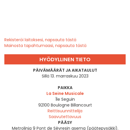
Rekisteröi laitoksesi, napsauta tästä
Mainosta tapahtumaasi, napsauta tästä
HYÖDYLLINEN TIETO
PÄIVÄMÄÄRÄT JA AIKATAULUT
Sillä 13. marraskuu 2023
PAIKKA
La Seine Musicale
Île Seguin
92100
Boulogne Billancourt
Reittisuunnittelija
Saavutettavuus
PÄÄSY
Metrolinja 9 Pont de Sèvresin asema (päätepysäkki).