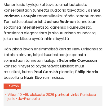
Monenlaisia tyylejä kattavista ainutlaatuisista
konserteistaan tunnettu auditorio toivottaa
Joshua
Redman Groupin
tervetulleeksi tähän tapahtumaan.
Tunnettu saksofonisti
Joshua Redman
tunnetaan
soittonsa intensiteetistä, äänensä kauneudesta,
fraasiensa eleganssista ja sitoutumisen muodosta,
joka merkitsee syvää inhimillisyyttä.
Hän jakaa lavan ensimmäistä kertaa New Orleansista
kotoisin olevan, lahjakkuudestaan ja upeasta
soinnistaan tunnetun laulajan
Gabrielle Cavassan
kanssa. Yhtyettä täydentävät lukuisat muut
muusikot, kuten
Paul Cornish
pianolla,
Philip Norris
bassolla ja
Nazir Ebo
rummuissa.
LUE MYÖS
Viikon 10.–16. elokuuta 2026 parhaat vinkit Pariisissa
ja Île-de-Francella