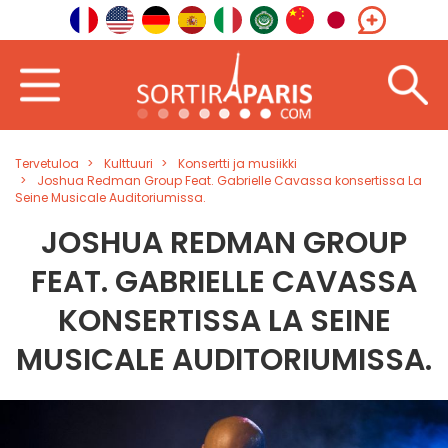
Tervetuloa
Kulttuuri
Konsertti ja musiikki
Joshua Redman Group Feat. Gabrielle Cavassa konsertissa La
Seine Musicale Auditoriumissa.
JOSHUA REDMAN GROUP
FEAT. GABRIELLE CAVASSA
KONSERTISSA LA SEINE
MUSICALE AUDITORIUMISSA.