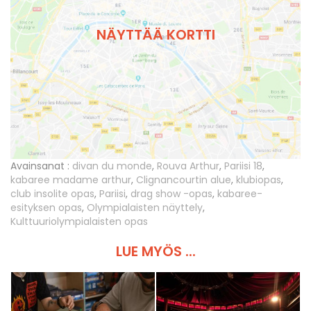
NÄYTTÄÄ KORTTI
Avainsanat :
divan du monde
,
Rouva Arthur
,
Pariisi 18
,
kabaree madame arthur
,
Clignancourtin alue
,
klubiopas
,
club insolite opas
,
Pariisi
,
drag show -opas
,
kabaree-
esityksen opas
,
Olympialaisten näyttely
,
Kulttuuriolympialaisten opas
LUE MYÖS ...