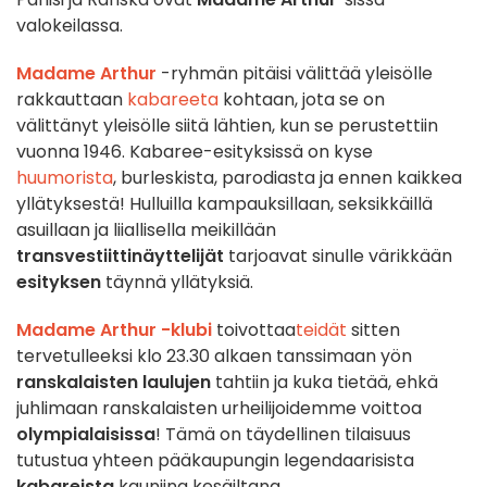
valokeilassa.
Madame Arthur
-ryhmän pitäisi välittää yleisölle
rakkauttaan
kabareeta
kohtaan, jota se on
välittänyt yleisölle siitä lähtien, kun se perustettiin
vuonna 1946. Kabaree-esityksissä on kyse
huumorista
, burleskista, parodiasta ja ennen kaikkea
yllätyksestä! Hulluilla kampauksillaan, seksikkäillä
asuillaan ja liiallisella meikillään
transvestiittinäyttelijät
tarjoavat sinulle värikkään
esityksen
täynnä yllätyksiä.
Madame Arthur -klubi
toivottaa
teidät
sitten
tervetulleeksi klo 23.30 alkaen tanssimaan yön
ranskalaisten laulujen
tahtiin ja kuka tietää, ehkä
juhlimaan ranskalaisten urheilijoidemme voittoa
olympialaisissa
! Tämä on täydellinen tilaisuus
tutustua yhteen pääkaupungin legendaarisista
kabareista
kauniina kesäiltana.