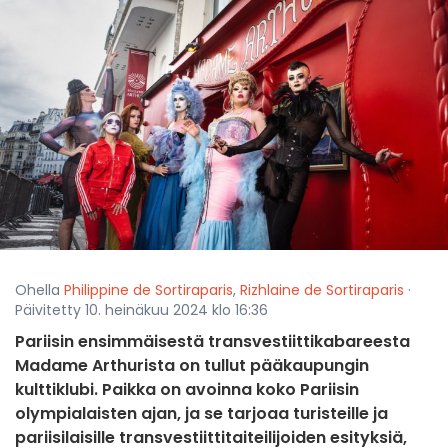
Ohella
Philippine de Sortiraparis
,
Rizhlaine de Sortiraparis
·
Päivitetty 10. heinäkuu 2024 klo 16:36
Pariisin ensimmäisestä transvestiittikabareesta
Madame Arthurista on tullut pääkaupungin
kulttiklubi. Paikka on avoinna koko Pariisin
olympialaisten ajan, ja se tarjoaa turisteille ja
pariisilaisille transvestiittitaiteilijoiden esityksiä,