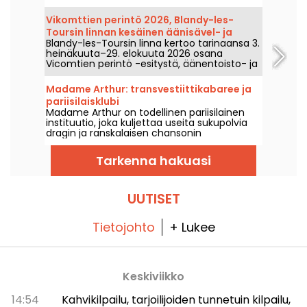
ihailemaan upeiden petolintujen
taianomaisia lennätyksiä, jotka sulautuvat
Vikomttien perintö 2026, Blandy-les-
harmonisesti hevosten kanssa.
Toursin linnan kesäinen äänisävel- ja
Blandy-les-Toursin linna kertoo tarinaansa 3.
valoshow
heinäkuuta–29. elokuuta 2026 osana
Vicomtien perintö -esitystä, äänentoisto- ja
valoshow, joka kuljettaa halki vuosisatojen ja
paljastaa tämän keskiaikaisen linnan saloja.
Madame Arthur: transvestiittikabaree ja
Kävimme tutustumassa siihen – tässä osin,
pariisilaisklubi
mitä teille on tulossa.
Madame Arthur on todellinen pariisilainen
instituutio, joka kuljettaa useita sukupolvia
dragin ja ranskalaisen chansonin
musiikilliseen maailmaansa!
Tarkenna hakuasi
UUTISET
Tietojohto
+ Lukee
Keskiviikko
14:54
Kahvikilpailu, tarjoilijoiden tunnetuin kilpailu,