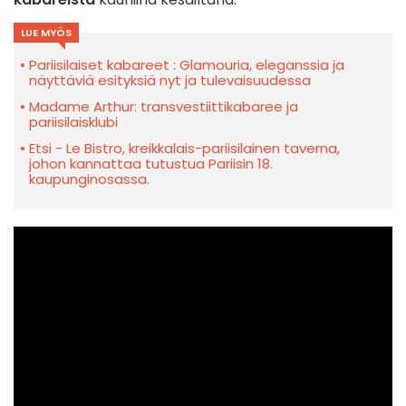
LUE MYÖS
Pariisilaiset kabareet : Glamouria, eleganssia ja
näyttäviä esityksiä nyt ja tulevaisuudessa
Madame Arthur: transvestiittikabaree ja
pariisilaisklubi
Etsi - Le Bistro, kreikkalais-pariisilainen taverna,
johon kannattaa tutustua Pariisin 18.
kaupunginosassa.