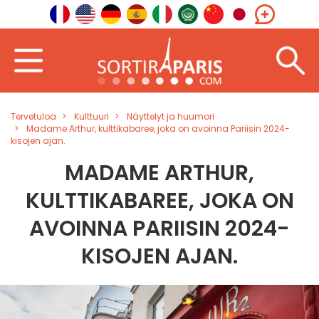
Tervetuloa
Kulttuuri
Näyttelyt ja huumori
Madame Arthur, kulttikabaree, joka on avoinna Pariisin 2024-
kisojen ajan.
MADAME ARTHUR,
KULTTIKABAREE, JOKA ON
AVOINNA PARIISIN 2024-
KISOJEN AJAN.