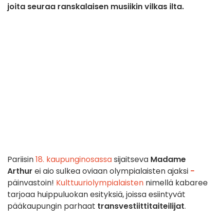
joita seuraa ranskalaisen musiikin vilkas ilta.
Pariisin
18. kaupunginosassa
sijaitseva
Madame
Arthur
ei aio sulkea oviaan olympialaisten ajaksi
-
päinvastoin!
Kulttuuriolympialaisten
nimellä kabaree
tarjoaa huippuluokan esityksiä, joissa esiintyvät
pääkaupungin parhaat
transvestiittitaiteilijat
.