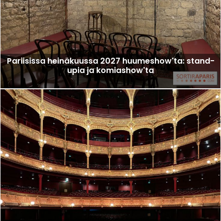
Pariisissa heinäkuussa 2027 huumeshow'ta: stand-
upia ja komiashow'ta