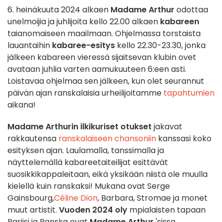
6. heinäkuuta 2024 alkaen
Madame Arthur
odottaa
unelmoijia ja juhlijoita kello 22.00 alkaen
kabareen
taianomaiseen maailmaan. Ohjelmassa torstaista
lauantaihin
kabaree-esitys
kello 22.30-23.30, jonka
jälkeen kabareen vieressä sijaitsevan klubin ovet
avataan juhlia varten aamukuuteen 6:een asti.
Loistavaa ohjelmaa sen jälkeen, kun olet seurannut
päivän ajan ranskalaisia urheilijoitamme
tapahtumien
aikana!
Madame Arthurin
ilkikuriset otukset
jakavat
rakkautensa
ranskalaiseen chansoniin
kanssasi koko
esityksen ajan.
Laulamalla, tanssimalla ja
näyttelemällä kabareetaiteilijat esittävät
suosikkikappaleitaan, eikä yksikään niistä ole muulla
kielellä kuin ranskaksi! Mukana ovat Serge
Gainsbourg,
Céline Dion
, Barbara, Stromae ja monet
muut artistit.
Vuoden 2024 oly
mpialaisten tapaan
Pariisi ja Ranska ovat
Madame Arthur
'sissa