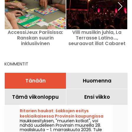
AccessiJeux Pariisissa:
Villi musiikin juhla, La
Ranskan suurin
Terrasse Latino...,
inklusiivinen
seuraavat illat Cabaret
lautapelikirjasto pian
Sauvage -klubilla
Porte de Vincennesissa
Pariisissa
KOMMENTIT
Tänään
Huomenna
Tämä viikonloppu
Ensi viikko
Ritarien haukat: šakkojen esitys
keskiaikaisessa Provinsin kaupungissa
Haukkaesityksen, "muurien kotkat", voi
nähdä uudelleen Provinsin muureilla 28.
maaliskuuta – 1. marraskuuta 2026. Tule