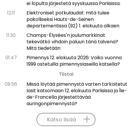
ei lopulta järjestetä syyskuussa Pariisissa.
12:11
Elektroniset potkulaudat: mitä tulee
pakolliseksi Hauts-de-Seinen
departementissa (92) 1. elokuuta alkaen
11:30
Champs-Élysées'n joulumarkkinat
tekevätkö vihdoin paluun tänä talvena?
Mitä tiedetään
01:47
Pimennys 12. elokuuta 2026: Voiko vuonna
1999 ostetuilla pimennyslaseilla katsella?
Tiistai
09:56
Missä löytää pimennystä varten tarkoitetut
lasit katsomaan 12. elokuuta Pariisissa ja Île-
de-Francella järjestettävää
auringonpimennystä?
Katso lisää