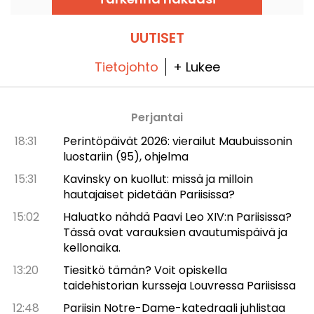
harmonisesti hevosten kanssa.
UUTISET
Tietojohto
+ Lukee
Perjantai
18:31
Perintöpäivät 2026: vierailut Maubuissonin
luostariin (95), ohjelma
15:31
Kavinsky on kuollut: missä ja milloin
hautajaiset pidetään Pariisissa?
15:02
Haluatko nähdä Paavi Leo XIV:n Pariisissa?
Tässä ovat varauksien avautumispäivä ja
kellonaika.
13:20
Tiesitkö tämän? Voit opiskella
taidehistorian kursseja Louvressa Pariisissa
12:48
Pariisin Notre-Dame-katedraali juhlistaa