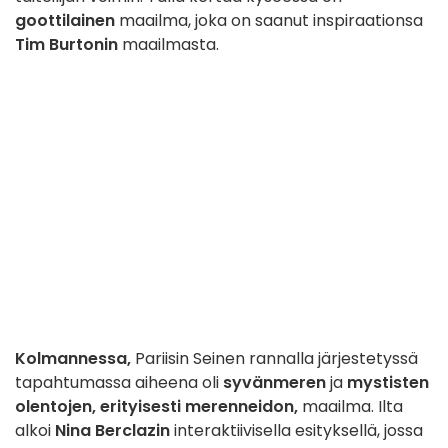
goottilainen
maailma, joka on saanut inspiraationsa
Tim Burtonin
maailmasta.
Kolmannessa,
Pariisin Seinen rannalla järjestetyssä
tapahtumassa aiheena oli
syvänmeren
ja
mystisten
olentojen, erityisesti merenneidon,
maailma. Ilta
alkoi
Nina Berclazin
interaktiivisella esityksellä, jossa