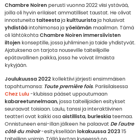
Chambre Noiren
perusti vuonna 2022 viisi ystävää,
joilla oli hyvin erilaiset ammatilliset taustat. He olivat
innostuneita
taiteesta
ja
kulttuurista
ja halusivat
yhdistää
intohimonsa ja
yöelämän
maailman. Tämä
oli lähtökohta
Chambre Noiren
immersiivisten
iltojen
konseptille, jossa juhliminen ja taide yhdistyvät.
Ajatuksena on tarjota nouseville taiteilijoille
epätavallinen paikka, jossa he voivat ilmaista
kykyjään.
Joulukuussa 2022
kollektiivi järjesti ensimmäisen
tapahtumansa:
Toute première fois
. Pariisilaisessa
Chez Lulu
-klubissa pääset uppoutumaan
kabareetunnelmaan
, jossa taiteilijoiden esitykset
seuraavat toisiaan. Laulu, tanssi ja interaktiivinen
teatteri ovat kaikki osa
aistillista
,
burleskia
teemaa.
Onnistuneen ensi-illan jälkeen he palaavat
De l'autre
côté du miroir
-esityksellään
lokakuussa 2023
15
taiteilijan voimin. Tällä kertaa kyseessä on