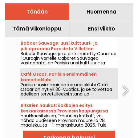
Tänään
Huomenna
Tämä viikonloppu
Ensi viikko
Babour Sauvage: uusi kulttuuri- ja
juhlaproomu Parc de la Villetten
Babour Sauvage, joka on kiinnitetty Canal de
sydämessä.
l'Ourcqin varrelle Cabaret Sauvagea
vastapäätä, on Pariisin uusi kulttuuri- ja
juhlapaikka. Konsertit, DJ-setit, kabareet ja
komedia kohtaavat intiimissä ja eklektisessä
Café Oscar, Pariisin ensimmäinen
ympäristössä.
komediaklubi.
Pariisin ensimmäinen komediaklubi Café
Oscar on nyt yli 30-vuotias, ja se toivottaa
edelleen tervetulleeksi stand up -
ammattilaisia ja mahdollisesti tulevia
ammattilaisia. Café Oscar esittelee joka
Ritarien haukat: šakkojen esitys
viikko uusia koomikoita.
keskiaikaisessa Provinsin kaupungissa
Haukkaesityksen, "muurien kotkat", voi
nähdä uudelleen Provinsin muureilla 28.
maaliskuuta – 1. marraskuuta 2026. Tule
ihailemaan upeiden petolintujen
taianomaisia lennätyksiä, jotka sulautuvat
Tarkenna hakuasi