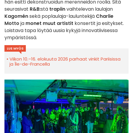
hän esitti dekonstruoidun merenneidon roolia. Sitä
seurasivat
R&B:
stä
trapiin
vaihtelevan laulajan
Kagomén
sekä poplaulaja-lauluntekijä
Charlie
Motto
ja
monet muut artistit
konsertit ja esitykset.
Loistava tapa löytää uusia kykyjä innovatiivisessa
ympäristössä.
LUE MYÖS
Viikon 10.–16. elokuuta 2026 parhaat vinkit Pariisissa
ja Île-de-Francella