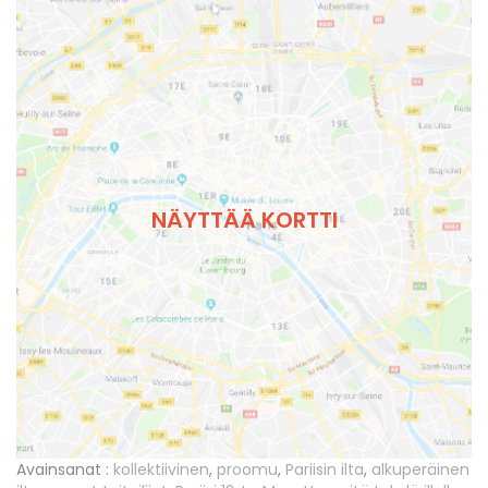
NÄYTTÄÄ KORTTI
Avainsanat :
kollektiivinen
,
proomu
,
Pariisin ilta
,
alkuperäinen