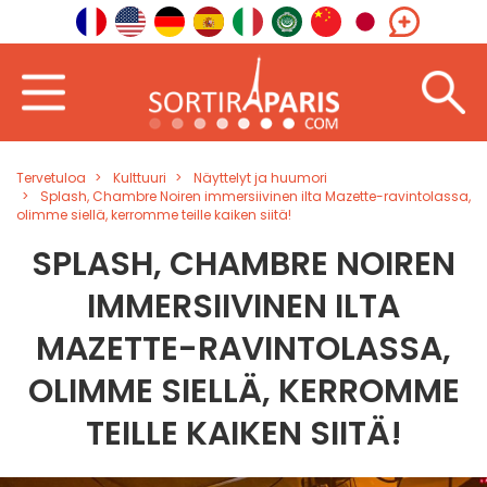
Tervetuloa
Kulttuuri
Näyttelyt ja huumori
Splash, Chambre Noiren immersiivinen ilta Mazette-ravintolassa,
olimme siellä, kerromme teille kaiken siitä!
SPLASH, CHAMBRE NOIREN
IMMERSIIVINEN ILTA
MAZETTE-RAVINTOLASSA,
OLIMME SIELLÄ, KERROMME
TEILLE KAIKEN SIITÄ!