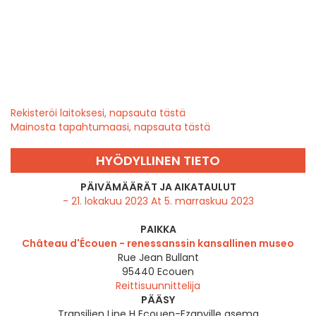
Rekisteröi laitoksesi, napsauta tästä
Mainosta tapahtumaasi, napsauta tästä
HYÖDYLLINEN TIETO
PÄIVÄMÄÄRÄT JA AIKATAULUT
- 21. lokakuu 2023 At 5. marraskuu 2023
PAIKKA
Château d'Écouen - renessanssin kansallinen museo
Rue Jean Bullant
95440
Ecouen
Reittisuunnittelija
PÄÄSY
Transilien Line H Ecouen-Ezanville asema