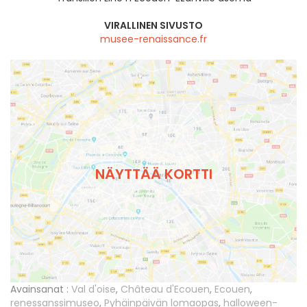
VIRALLINEN SIVUSTO
musee-renaissance.fr
NÄYTTÄÄ KORTTI
Avainsanat :
Val d'oise
,
Château d'Ecouen
,
Ecouen
,
renessanssimuseo
,
Pyhäinpäivän lomaopas
,
halloween-