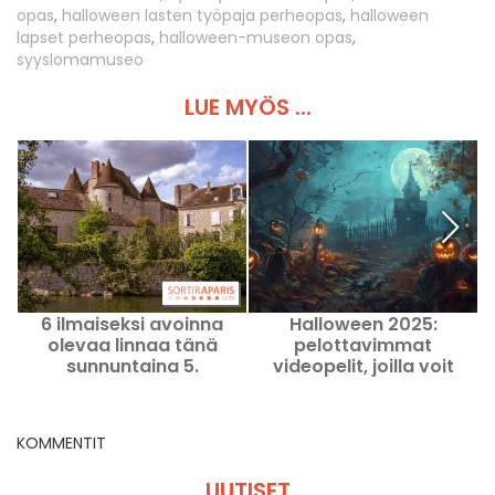
opas
,
halloween lasten työpaja perheopas
,
halloween
lapset perheopas
,
halloween-museon opas
,
syyslomamuseo
LUE MYÖS ...
6 ilmaiseksi avoinna
Halloween 2025:
H
olevaa linnaa tänä
pelottavimmat
sunnuntaina 5.
videopelit, joilla voit
heinäkuuta 2026 Pariisin
pelotella itseäsi kotona
lähistöllä, kuukauden
ensimmäinen sunnuntai
KOMMENTIT
UUTISET