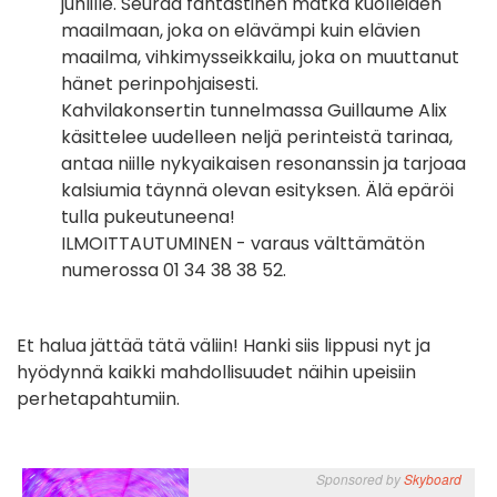
juhlille. Seuraa fantastinen matka kuolleiden
maailmaan, joka on elävämpi kuin elävien
maailma, vihkimysseikkailu, joka on muuttanut
hänet perinpohjaisesti.
Kahvilakonsertin tunnelmassa Guillaume Alix
käsittelee uudelleen neljä perinteistä tarinaa,
antaa niille nykyaikaisen resonanssin ja tarjoaa
kalsiumia täynnä olevan esityksen. Älä epäröi
tulla pukeutuneena!
ILMOITTAUTUMINEN - varaus välttämätön
numerossa 01 34 38 38 52.
Et halua jättää tätä väliin! Hanki siis lippusi nyt ja
hyödynnä kaikki mahdollisuudet näihin upeisiin
perhetapahtumiin.