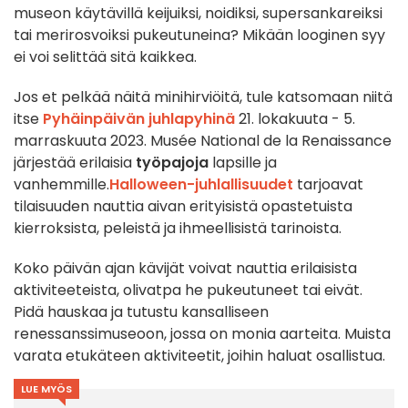
museon käytävillä keijuiksi, noidiksi, supersankareiksi
tai merirosvoiksi pukeutuneina? Mikään looginen syy
ei voi selittää sitä kaikkea.
Jos et pelkää näitä minihirviöitä, tule katsomaan niitä
itse
Pyhäinpäivän juhlapyhinä
21. lokakuuta - 5.
marraskuuta 2023. Musée National de la Renaissance
järjestää erilaisia
työpajoja
lapsille ja
vanhemmille.
Halloween-juhlallisuudet
tarjoavat
tilaisuuden nauttia aivan erityisistä opastetuista
kierroksista, peleistä ja ihmeellisistä tarinoista.
Koko päivän ajan kävijät voivat nauttia erilaisista
aktiviteeteista, olivatpa he pukeutuneet tai eivät.
Pidä hauskaa ja tutustu kansalliseen
renessanssimuseoon, jossa on monia aarteita. Muista
varata etukäteen aktiviteetit, joihin haluat osallistua.
LUE MYÖS