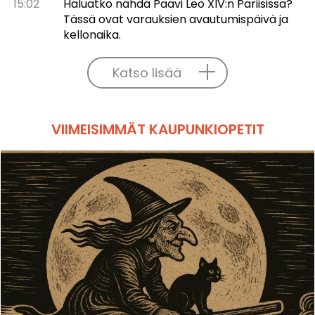
15:02
Haluatko nähdä Paavi Leo XIV:n Pariisissa?
Tässä ovat varauksien avautumispäivä ja
kellonaika.
Katso lisää
VIIMEISIMMÄT KAUPUNKIOPETIT