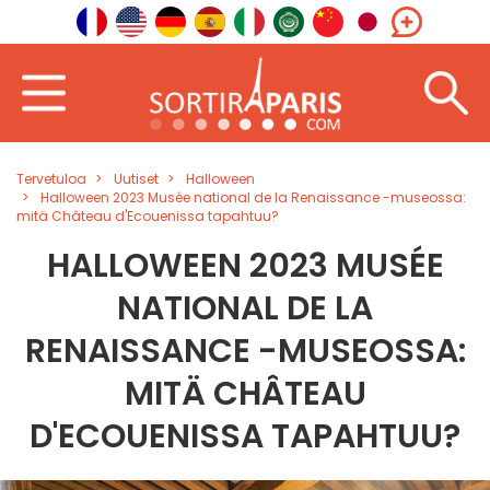
Tervetuloa
Uutiset
Halloween
Halloween 2023 Musée national de la Renaissance -museossa:
mitä Château d'Ecouenissa tapahtuu?
HALLOWEEN 2023 MUSÉE
NATIONAL DE LA
RENAISSANCE -MUSEOSSA:
MITÄ CHÂTEAU
D'ECOUENISSA TAPAHTUU?