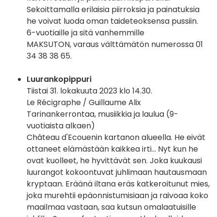
Sekoittamalla erilaisia piirroksia ja painatuksia
he voivat luoda oman taideteoksensa pussiin.
6-vuotiaille ja sitä vanhemmille
MAKSUTON, varaus välttämätön numerossa 01
34 38 38 65.
Luurankopippuri
Tiistai 31. lokakuuta 2023 klo 14.30.
Le Récigraphe / Guillaume Alix
Tarinankerrontaa, musiikkia ja laulua (9-
vuotiaista alkaen)
Château d'Ecouenin kartanon alueella. He eivät
ottaneet elämästään kaikkea irti... Nyt kun he
ovat kuolleet, he hyvittävät sen. Joka kuukausi
luurangot kokoontuvat juhlimaan hautausmaan
kryptaan. Eräänä iltana eräs katkeroitunut mies,
joka murehtii epäonnistumisiaan ja raivoaa koko
maailmaa vastaan, saa kutsun omalaatuisille