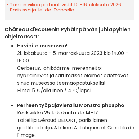
Tämän viikon parhaat vinkit 10.–16. elokuuta 2026
Pariisissa ja Île-de-Francella
Château d'Ecouenin Pyhäinpäivän juhlapyhien
ohjelmassa :
Hirviöitä museossa!
21. lokakuuta - 5. marraskuuta 2023 klo 14.00 -
15.00...
Cerberus, lohikäärme, merenneito:
hybridihirviöt ja satumaiset eläimet odottavat
sinua museossa teemaopastuksella!
Hinta: 5 €/aikuinen / 4 €/lapsi.
Perheen työpajavierailu Monstro phospho
Keskiviikko 25. lokakuuta klo 14-17
Taiteilija Géraud DELORT, pariisilainen
graffititaiteilija, Ateliers Artistiques et Créatifs de
l'Image.