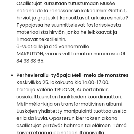
Osallistujat kutsutaan tutustumaan Musée
national de la renessanssin kokoelmiin: Griffinit,
hirviöt ja groteskit kansoittavat arkisia esineitä?
Työpajassa he suunnittelevat fosforisoivasta
materiaalista hirviön, jonka he leikkaavat ja
liimaavat tekstiileihin.
6-vuotiaille ja sitä vanhemmille
MAKSUTON, varaus välttämätön numerossa 01
34 38 38 65.
Perhevierailu-työpaja Meli-melo de monstres
Keskiviikko 25. lokakuuta klo 14.00-17.00.
Taiteilija Valérie TRUONG, Auberfabrikin
sosiokulttuuristen hankkeiden koordinaattori.
Méli-mélo-kirja on transformatiivinen albumi.
Liuskojen yhdistetty manipulointi tuottaa useita
erilaisia kuvia. Opastetun kierroksen aikana
osallistujat piirtävät hahmon tai eläimen. Tämä
kaiverretaan ja painetaan iltapäivällä.