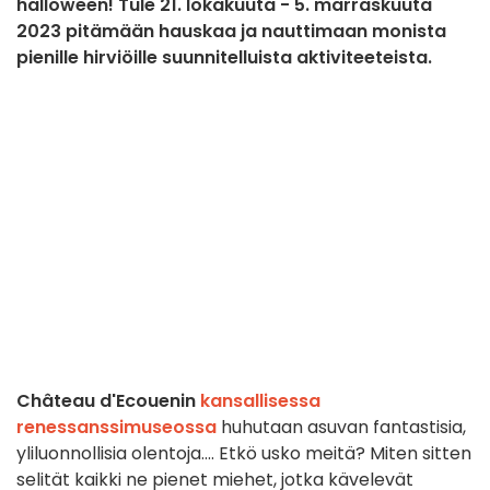
halloween! Tule 21. lokakuuta - 5. marraskuuta
2023 pitämään hauskaa ja nauttimaan monista
pienille hirviöille suunnitelluista aktiviteeteista.
Château d'Ecouenin
kansallisessa
renessanssimuseossa
huhutaan asuvan fantastisia,
yliluonnollisia olentoja.... Etkö usko meitä? Miten sitten
selität kaikki ne pienet miehet, jotka kävelevät