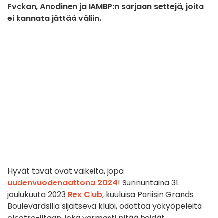
Fvckan, Anodinen ja IAMBP:n sarjaan settejä, joita
ei kannata jättää väliin.
Hyvät tavat ovat vaikeita, jopa
uudenvuodenaattona 2024
! Sunnuntaina 31.
joulukuuta 2023
Rex Club
, kuuluisa Pariisin Grands
Boulevardsilla sijaitseva klubi, odottaa yökyöpeleitä
electro-iltaan, joka varmasti pitää heidät