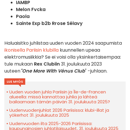
IAMBP
Melon Fvcka
Paola
Sainte Exp b2b Rrose Sélavy
Haluaisitko juhlistaa uuden vuoden 2024 saapumista
ikonisella Pariisin klubilla
kuunnellen upeaa
elektromusiikkia? Se ei voisi olla yksinkertaisempaa:
tule mukaan
Rex Clubiin
31. joulukuuta 2023
uuteen
"One More With Vénus Club
" -juhlaan.
LUE MYÖS
Uuden vuoden juhla Pariisin ja Île-de-Francen
alueella: missä kannattaa juhlia ja lähteä
bailaamaan tämän päivän 31. joulukuuta 2025?
Uudenvuodenjuhlat 2026 Pariisissa: klubi-illat ja
yökerhot 31. joulukuuta 2025
Uudenvuoden ilta 2025-2026 Pariisissa:
kaupunginosien juhlatilaisuudet, 31. joulukuuta 2025