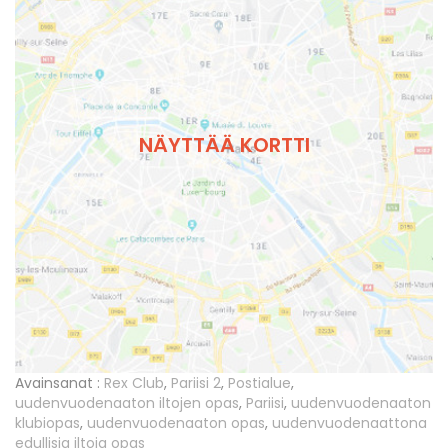
NÄYTTÄÄ KORTTI
Avainsanat :
Rex Club
,
Pariisi 2
,
Postialue
,
uudenvuodenaaton iltojen opas
,
Pariisi
,
uudenvuodenaaton
klubiopas
,
uudenvuodenaaton opas
,
uudenvuodenaattona
edullisia iltoja opas