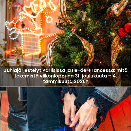
Juhlajärjestelyt Pariisissa ja Île-de-Francessa: mitä
tekemistä viikonloppuna 31. joulukuuta – 4.
tammikuuta 2026?