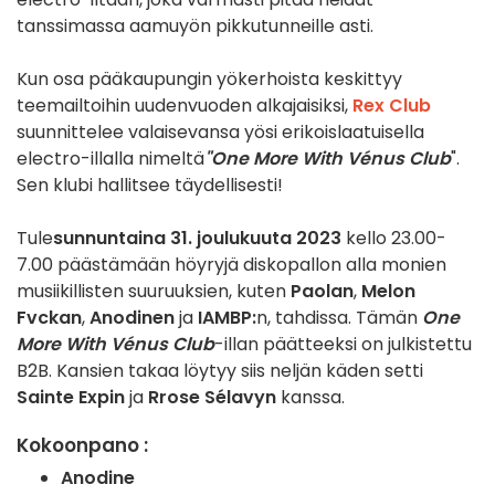
tanssimassa aamuyön pikkutunneille asti.
Kun osa pääkaupungin yökerhoista keskittyy
teemailtoihin uudenvuoden alkajaisiksi,
Rex Club
suunnittelee valaisevansa yösi erikoislaatuisella
electro-illalla nimeltä
"One More With Vénus Club
".
Sen klubi hallitsee täydellisesti!
Tule
sunnuntaina 31. joulukuuta 2023
kello 23.00-
7.00 päästämään höyryjä diskopallon alla monien
musiikillisten suuruuksien, kuten
Paolan
,
Melon
Fvckan
,
Anodinen
ja
IAMBP:
n, tahdissa. Tämän
One
More With Vénus Club
-illan päätteeksi on julkistettu
B2B. Kansien takaa löytyy siis neljän käden setti
Sainte Expin
ja
Rrose Sélavyn
kanssa.
Kokoonpano :
Anodine