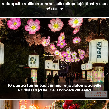
Videopelit: valikoimamme seikkailupelejä jännityksen
etsijöille
10 upeaa toimintaa viimeisille joululomapäiville
Pariisissa ja Île-de-France’n alueella