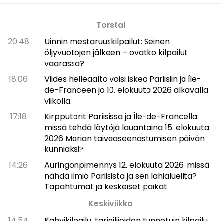
Torstai
20:48
Uinnin mestaruuskilpailut: Seinen
öljyvuotojen jälkeen – ovatko kilpailut
vaarassa?
18:06
Viides helleaalto voisi iskeä Pariisiin ja Île-
de-Franceen jo 10. elokuuta 2026 alkavalla
viikolla.
17:18
Kirpputorit Pariisissa ja Île-de-Francella:
missä tehdä löytöjä lauantaina 15. elokuuta
2026 Marian taivaaseenastumisen päivän
kunniaksi?
14:26
Auringonpimennys 12. elokuuta 2026: missä
nähdä ilmiö Pariisista ja sen lähialueilta?
Tapahtumat ja keskeiset paikat
Keskiviikko
14:54
Kahvikilpailu, tarjoilijoiden tunnetuin kilpailu,