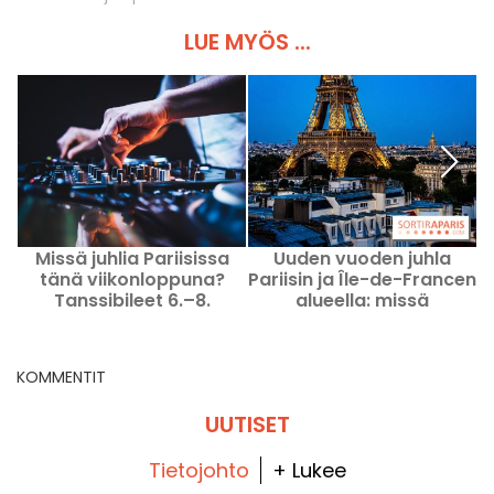
LUE MYÖS ...
Missä juhlia Pariisissa
Uuden vuoden juhla
tänä viikonloppuna?
Pariisin ja Île-de-Francen
Tanssibileet 6.–8.
alueella: missä
P
elokuuta 2026
kannattaa juhlia ja
lähteä bailaamaan
tämän päivän 31.
KOMMENTIT
joulukuuta 2025?
UUTISET
Tietojohto
+ Lukee