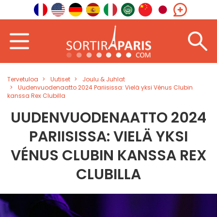
Tervetuloa
Uutiset
Joulu & Juhlat
Uudenvuodenaatto 2024 Pariisissa: Vielä yksi Vénus Clubin
kanssa Rex Clubilla
UUDENVUODENAATTO 2024
PARIISISSA: VIELÄ YKSI
VÉNUS CLUBIN KANSSA REX
CLUBILLA