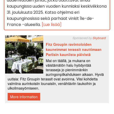
uudenvuoden juhlat, jotka odottavat sinua
kaupungissa uuden vuoden kunniaksi keskiviikkona
31. joulukuuta 2025. Katso ohjelma eri
kaupunginosissa sekä parhaat vinkit Île-de-
France -alueella.
[Lue lisää]