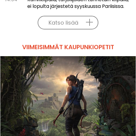
ei lopulta järjestetä syyskuussa Pariisissa.
Katso lisää
VIIMEISIMMÄT KAUPUNKIOPETIT