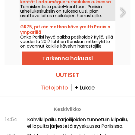
kentät Ladoumègue-urheilukeskuksessa
Tenniskentistä padel-kenttään: Pariisin
(19. kaupunginosassa).
urheilukeskuksiin on tulossa uusi, pian
avattava laitos mailalajien harrastajille.
GR75, pitkän matkan kävelyreitti Pariisin
ympärillä
Onko Pariisi hyvä paikka patikoida? Kyllä, sillä
vuodesta 2017 lähtien Ranskan retkeilyliitto
on avannut kaikille kävelyn harrastajille
täysin viitoitetut reitit Pariisin ympäri.
Tarkenna hakuasi
UUTISET
Tietojohto
+ Lukee
Keskiviikko
14:54
Kahvikilpailu, tarjoilijoiden tunnetuin kilpailu,
ei lopulta järjestetä syyskuussa Pariisissa.