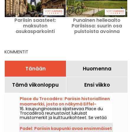
Pariisin saasteet:
Punainen helleaalto
maksuton
Pariisissa: suurin osa
l
asukasparkointi
puistoista avoinna
keskiviikkona 29.
ympäri vuorokauden 13.
heinäkuuta
heinäkuuta asti
KOMMENTIT
Tänään
Huomenna
Tämä viikonloppu
Ensi viikko
Place du Trocadéro: Pariisin historiallinen
maamerkki, josta on näkymä Eiffel-
16. kaupunginosassa sijaitsevaa Place du
tornille.
Trocadéroa reunustavat lukuisat
muistomerkit ja kulttuurikohteet. Se vetää
puoleensa sekä turisteja että elinkautisia
pariisilaisia lyömättömän näköalapaikkansa
Padel: Pariisin kaupunki avaa ensimmäiset
Eiffel-tornille ansiosta.