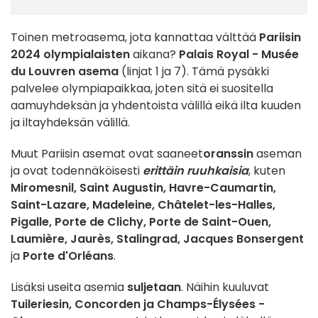
Toinen metroasema, jota kannattaa välttää
Pariisin
2024 olympialaisten
aikana?
Palais Royal - Musée
du Louvren asema
(linjat 1 ja 7). Tämä pysäkki
palvelee olympiapaikkaa, joten sitä ei suositella
aamuyhdeksän ja yhdentoista välillä eikä ilta kuuden
ja iltayhdeksän välillä.
Muut Pariisin asemat ovat saaneet
oranssin
aseman
ja ovat todennäköisesti
erittäin ruuhkaisia
, kuten
Miromesnil, Saint Augustin, Havre-Caumartin,
Saint-Lazare, Madeleine, Châtelet-les-Halles,
Pigalle, Porte de Clichy, Porte de Saint-Ouen,
Laumière, Jaurès, Stalingrad, Jacques Bonsergent
ja
Porte d'Orléans
.
Lisäksi useita asemia
suljetaan
. Näihin kuuluvat
Tuileriesin, Concorden ja Champs-Élysées -