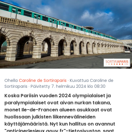
Ohella
Caroline de Sortiraparis
· Kuvattua Caroline de
Sortiraparis · Päivitetty 7. helmikuu 2024 klo 08:30
Koska Pariisin vuoden 2024 olympialaiset ja
paralympialaiset ovat aivan nurkan takana,
monet Ile-de-Francen alueen asukkaat ovat
huolissaan julkisten liikennevälineiden
käyttäjämääristä. Nyt kun hallitus on avannut
"anticiperlesjeux.gouv.fr"-tietosivuston, saat