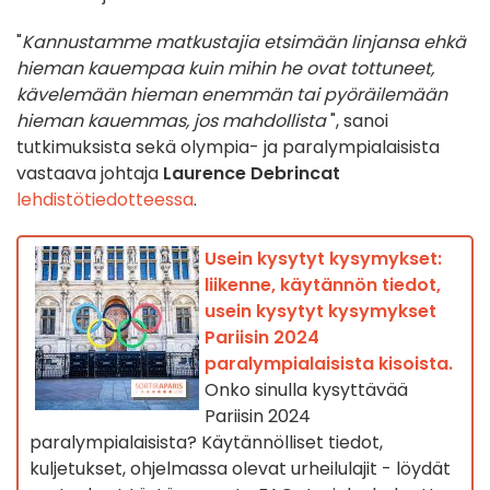
"
Kannustamme matkustajia etsimään linjansa ehkä
hieman kauempaa kuin mihin he ovat tottuneet,
kävelemään hieman enemmän tai pyöräilemään
hieman kauemmas, jos mahdollista
", sanoi
tutkimuksista sekä olympia- ja paralympialaisista
vastaava johtaja
Laurence Debrincat
lehdistötiedotteessa
.
Usein kysytyt kysymykset:
liikenne, käytännön tiedot,
usein kysytyt kysymykset
Pariisin 2024
paralympialaisista kisoista.
Onko sinulla kysyttävää
Pariisin 2024
paralympialaisista? Käytännölliset tiedot,
kuljetukset, ohjelmassa olevat urheilulajit - löydät