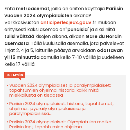
Entä
metroasemat
, joilla on eniten käyttäjiä
Pariisin
vuoden 2024 olympialaisten
aikana?
Verkkosivuston
anticiperlesjeux.gouv.
fr mukaan
erityisesti kaksi asemaa on
"punaisia
" ja siksi niitä
tulisi välttää
kisojen aikana, alkaen
Gare du Nordin
asemasta
. Tällä kuuluisalla asemalla, jota palvelevat
linjat 2, 4 ja 5, laiturille pääsyä arvioidaan
odottavan
yli 15 minuuttia
aamulla kello 7-10 välillä ja uudelleen
kello 17 välillä.
LUE MYÖS
Vuoden 2024 olympialaiset ja paralympialaiset:
tapahtumien ohjelma, historia, kaikki mitä
miekkailusta on tiedossa
Pariisin 2024 olympialaiset: historia, tapahtumat,
ohjelma... pyöräily olympialaisissa ja
paralympialaisissa...
Pariisin 2024 olympialaiset: Olympiatulen matka
Pariisin läpi, tapahtumien ohjelma