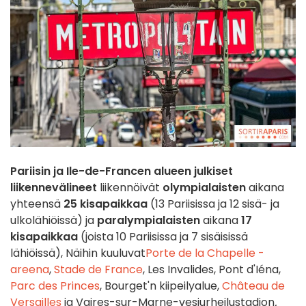
Pariisin ja Ile-de-Francen alueen julkiset
liikennevälineet
liikennöivät
olympialaisten
aikana
yhteensä
25 kisapaikkaa
(13 Pariisissa ja 12 sisä- ja
ulkolähiöissä) ja
paralympialaisten
aikana
17
kisapaikkaa
(joista 10 Pariisissa ja 7 sisäisissä
lähiöissä), Näihin kuuluvat
Porte de la Chapelle -
areena
,
Stade de France
, Les Invalides, Pont d'Iéna,
Parc des Princes
, Bourget'n kiipeilyalue,
Château de
Versailles
ja Vaires-sur-Marne-vesiurheilustadion
.