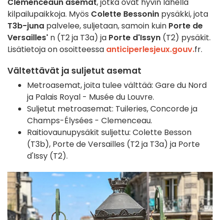
Clemenceaun asemat
, jotka ovat hyvin lähellä
kilpailupaikkoja. Myös
Colette Bessonin
pysäkki, jota
T3b-juna
palvelee, suljetaan, samoin kuin
Porte de
Versailles'
n (T2 ja T3a) ja
Porte d'Issyn
(T2) pysäkit.
Lisätietoja on osoitteessa
anticiperlesjeux.gouv.
fr.
Vältettävät ja suljetut asemat
Metroasemat, joita tulee välttää: Gare du Nord
ja Palais Royal - Musée du Louvre.
Suljetut metroasemat: Tuileries, Concorde ja
Champs-Élysées - Clemenceau.
Raitiovaunupysäkit suljettu: Colette Besson
(T3b), Porte de Versailles (T2 ja T3a) ja Porte
d'Issy (T2).