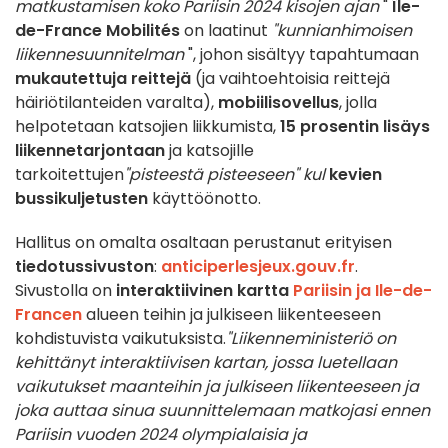
matkustamisen koko Pariisin 2024 kisojen ajan
"
Île-
de-France Mobilités
on laatinut
"kunnianhimoisen
liikennesuunnitelman
", johon sisältyy tapahtumaan
mukautettuja reittejä
(ja vaihtoehtoisia reittejä
häiriötilanteiden varalta),
mobiilisovellus
, jolla
helpotetaan katsojien liikkumista,
15 prosentin lisäys
liikennetarjontaan
ja katsojille
tarkoitettujen
"pisteestä pisteeseen" kul
kevien
bussikuljetusten
käyttöönotto.
Hallitus on omalta osaltaan perustanut erityisen
tiedotussivuston
:
anticiperlesjeux.gouv.fr
.
Sivustolla on
interaktiivinen kartta
Pariisin ja Ile-de-
Francen
alueen teihin ja julkiseen liikenteeseen
kohdistuvista vaikutuksista.
"Liikenneministeriö on
kehittänyt interaktiivisen kartan, jossa luetellaan
vaikutukset maanteihin ja julkiseen liikenteeseen ja
joka auttaa sinua suunnittelemaan matkojasi ennen
Pariisin vuoden 2024 olympialaisia ja