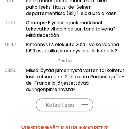
12:11
Elektroniset potkulaudat: mitä tulee
pakolliseksi Hauts-de-Seinen
departementissa (92) 1. elokuuta alkaen
11:30
Champs-Élysées'n joulumarkkinat
tekevätkö vihdoin paluun tänä talvena?
Mitä tiedetään
01:47
Pimennys 12. elokuuta 2026: Voiko vuonna
1999 ostetuilla pimennyslaseilla katsella?
Tiistai
09:56
Missä löytää pimennystä varten tarkoitetut
lasit katsomaan 12. elokuuta Pariisissa ja Île-
de-Francella järjestettävää
auringonpimennystä?
Katso lisää
VIIMEISIMMÄT KAUPUNKIOPETIT