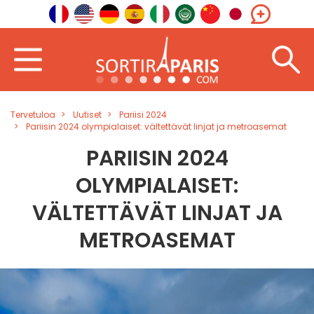
Tervetuloa
Uutiset
Pariisi 2024
Pariisin 2024 olympialaiset: vältettävät linjat ja metroasemat
PARIISIN 2024
OLYMPIALAISET:
VÄLTETTÄVÄT LINJAT JA
METROASEMAT