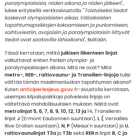
paralympialaisia, niiden aikana ja niiden jälkeen
",
lukee erityisellä verkkosivustolla. "
Toistaiseksi tiedot
koskevat olympialaisten aikaa. Väliaikaisten
tapahtumapaikkojen kokoamiseen ja purkamiseen,
soihtuviestiin, avajaisiin ja paralympialaisiin liittyvät
tiedot ovat saatavilla lähiaikoina
", lisätään.
Tässä kerrotaan, mitkä
julkisen liikenteen linjat
vaikuttavat eniten Pariisin olympia- ja
paralympiakisojen aikana. Mitä ne ovat? Mitä
metro-, RER-, raitiovaunu- ja Transilien-linjoja
tulisi
välttää tämän maailmanluokan tapahtuman aikana?
Kuten
anticiperlesjeux.gouv.
fr-sivustolla kerrotaan,
useimpia kilpailupaikkoja palvelevia linjoja on
vältettävä mahdollisuuksien mukaan. Näitä ovat
metrolinjat 5, 6, 7, 8, 9, 10, 12, 13 ja
14, Transilienin
linjat
J
(Ermont Eaubonnen suuntaan),
L (
Versailles
Rive Droiten suuntaan),
N
,
P
(Meaux'n suuntaan) ja
U
,
raitiovaunulinjat T3a
ja
T3b
sekä
RER:n
linjat
B, C ja