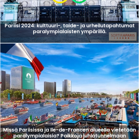
Pariisi 2024: kulttuuri-, taide- ja urheilutapahtumat
paralympialaisten ympärillä.
Missä Pariisissa ja Ile-de-Francen alueella vietetään
paralympialaisia? Paikkoja juhlatunnelmaan