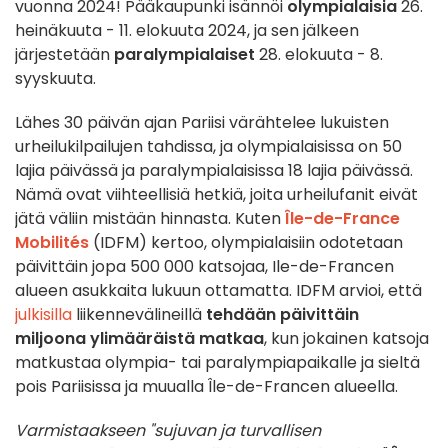
vuonna 2024! Pääkaupunki isännöi
olympialaisia
26.
heinäkuuta - 11. elokuuta 2024, ja sen jälkeen
järjestetään
paralympialaiset
28. elokuuta - 8.
syyskuuta.
Lähes 30 päivän ajan Pariisi värähtelee lukuisten
urheilukilpailujen tahdissa, ja olympialaisissa on 50
lajia päivässä ja paralympialaisissa 18 lajia päivässä.
Nämä ovat viihteellisiä hetkiä, joita urheilufanit eivät
jätä väliin mistään hinnasta. Kuten
Île-de-France
Mobilités
(IDFM) kertoo, olympialaisiin odotetaan
päivittäin jopa 500 000 katsojaa, Ile-de-Francen
alueen asukkaita lukuun ottamatta. IDFM arvioi, että
julkisilla
liikennevälineillä
tehdään päivittäin
miljoona ylimääräistä matkaa
, kun jokainen katsoja
matkustaa olympia- tai paralympiapaikalle ja sieltä
pois Pariisissa ja muualla Île-de-Francen alueella.
Varmistaakseen "sujuvan ja turvallisen