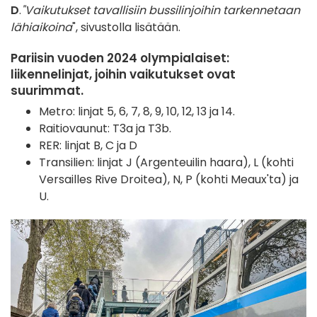
D
.
"Vaikutukset tavallisiin bussilinjoihin tarkennetaan
lähiaikoina
", sivustolla lisätään.
Pariisin vuoden 2024 olympialaiset:
liikennelinjat, joihin vaikutukset ovat
suurimmat.
Metro: linjat 5, 6, 7, 8, 9, 10, 12, 13 ja 14.
Raitiovaunut: T3a ja T3b.
RER: linjat B, C ja D
Transilien: linjat J (Argenteuilin haara), L (kohti
Versailles Rive Droitea), N, P (kohti Meaux'ta) ja
U.