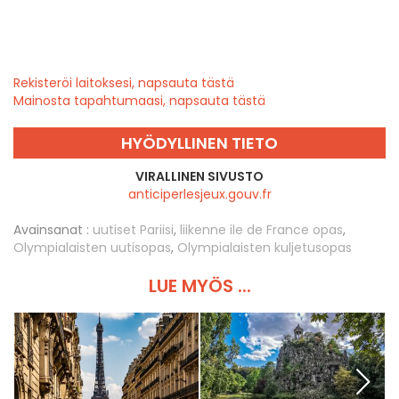
Rekisteröi laitoksesi, napsauta tästä
Mainosta tapahtumaasi, napsauta tästä
HYÖDYLLINEN TIETO
VIRALLINEN SIVUSTO
anticiperlesjeux.gouv.fr
Avainsanat :
uutiset Pariisi
,
liikenne ile de France opas
,
Olympialaisten uutisopas
,
Olympialaisten kuljetusopas
LUE MYÖS ...