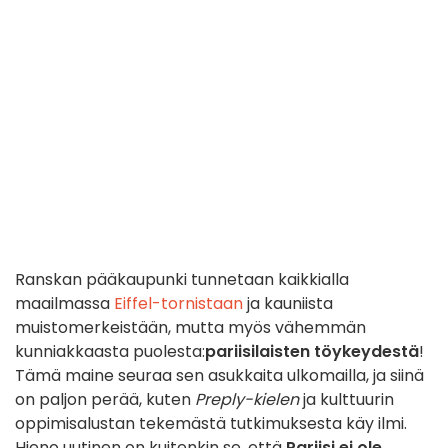
Ranskan pääkaupunki tunnetaan kaikkialla
maailmassa
Eiffel-tornistaan
ja kauniista
muistomerkeistään, mutta myös vähemmän
kunniakkaasta puolesta:
pariisilaisten töykeydestä
!
Tämä maine seuraa sen asukkaita ulkomailla, ja siinä
on paljon perää, kuten
Preply-kielen
ja kulttuurin
oppimisalustan tekemästä tutkimuksesta käy ilmi.
Hieno uutinen on kuitenkin se, että
Pariisi ei ole