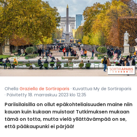
Ohella
Graziella de Sortiraparis
· Kuvattua My de Sortiraparis
· Päivitetty 18. marraskuu 2023 klo 12:35
Pariisilaisilla on ollut epäkohteliaisuuden maine niin
kauan kuin kukaan muistaa! Tutkimuksen mukaan
tämä on totta, mutta vielä yllättävämpää on se,
että pääkaupunki ei pärjää!