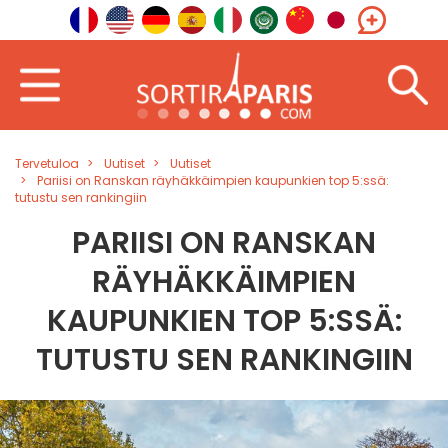
Tervetuloa
Uutiset
Uutiset
Pariisi on Ranskan räyhäkkäimpien kaupunkien top 5:ssä:
tutustu sen rankingiin
PARIISI ON RANSKAN
RÄYHÄKKÄIMPIEN
KAUPUNKIEN TOP 5:SSÄ:
TUTUSTU SEN RANKINGIIN