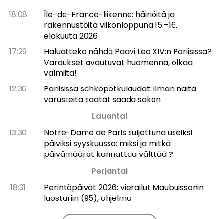
18:08
Île-de-France-liikenne: häiriöitä ja
rakennustöitä viikonloppuna 15.–16.
elokuuta 2026
17:29
Haluatteko nähdä Paavi Leo XIV:n Pariisissa?
Varaukset avautuvat huomenna, olkaa
valmiita!
12:36
Pariisissa sähköpotkulaudat: ilman näitä
varusteita saatat saada sakon
Lauantai
13:30
Notre-Dame de Paris suljettuna useiksi
päiviksi syyskuussa: miksi ja mitkä
päivämäärät kannattaa välttää ?
Perjantai
18:31
Perintöpäivät 2026: vierailut Maubuissonin
luostariin (95), ohjelma