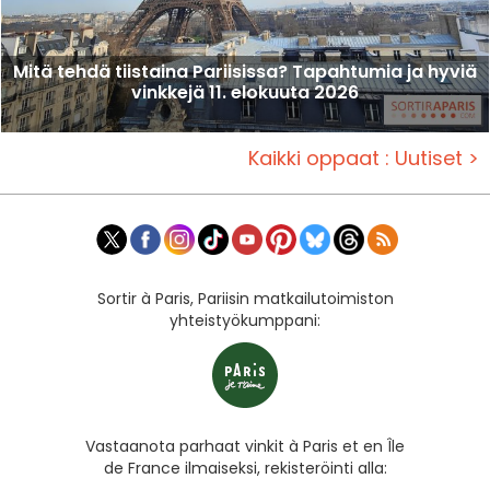
Mitä tehdä tiistaina Pariisissa? Tapahtumia ja hyviä
vinkkejä 11. elokuuta 2026
Kaikki oppaat : Uutiset >
Sortir à Paris, Pariisin matkailutoimiston
yhteistyökumppani:
Vastaanota parhaat vinkit à Paris et en Île
de France ilmaiseksi, rekisteröinti alla: