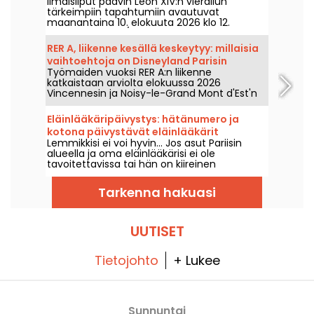
Ilmaisliput paavin Leon XIV:n vierailun
huomenna, olkaa valmiita!
tärkeimpiin tapahtumiin avautuvat
maanantaina 10. elokuuta 2026 klo 12.
Ilmoittautumis-/vahvistusalusta, pääsy
ilman varauksia: tässä kaikki, mitä kannattaa
RER A, liikenne kesällä keskeytyy: millaisia
tietää ennen paikan hakemista.
vaihtoehtoja on Disneyland Parisin
Työmaiden vuoksi RER A:n liikenne
saavuttamiseen?
katkaistaan arviolta elokuussa 2026
Vincennesin ja Noisy-le-Grand Mont d'Est'n
välillä. Entä mitkä ovat julkisen liikenteen
vaihtoehdot päästä Disneyland Parisin
Eläinlääkäripäivystys: hätänumero ja
puistoon? Tässä vastaukset.
kotona päivystävät eläinlääkärit
Lemmikkisi ei voi hyvin... Jos asut Pariisin
lemmikillesi
alueella ja oma eläinlääkärisi ei ole
tavoitettavissa tai hän on kiireinen
hätätilanteissa, on olemassa erityinen
numero ja verkkosivusto, joilla voit ottaa
Tarkenna hakuasi
yhteyttä mahdollisimman nopeasti kotiin
tuleviin eläinlääkäreihin.
UUTISET
Tietojohto
+ Lukee
Sunnuntai