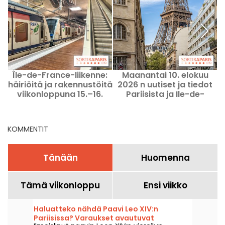
Île-de-France-liikenne:
Maanantai 10. elokuu
häiriöitä ja rakennustöitä
2026 n uutiset ja tiedot
viikonloppuna 15.–16.
Pariisista ja Ile-de-
elokuuta 2026
Francen alueesta
KOMMENTIT
Tänään
Huomenna
Tämä viikonloppu
Ensi viikko
Haluatteko nähdä Paavi Leo XIV:n
Pariisissa? Varaukset avautuvat