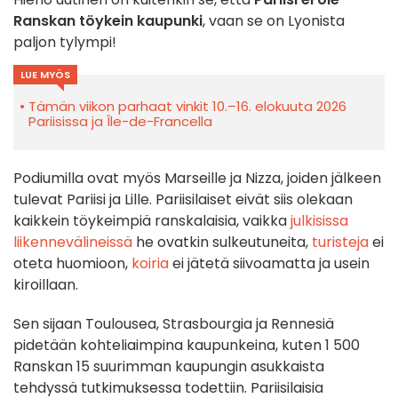
Ranskan töykein kaupunki
, vaan se on Lyonista
paljon tylympi!
LUE MYÖS
Tämän viikon parhaat vinkit 10.–16. elokuuta 2026
Pariisissa ja Île-de-Francella
Podiumilla ovat myös Marseille ja Nizza, joiden jälkeen
tulevat Pariisi ja Lille. Pariisilaiset eivät siis olekaan
kaikkein töykeimpiä ranskalaisia, vaikka
julkisissa
liikennevälineissä
he ovatkin sulkeutuneita,
turisteja
ei
oteta huomioon,
koiria
ei jätetä siivoamatta ja usein
kiroillaan.
Sen sijaan Toulousea, Strasbourgia ja Rennesiä
pidetään kohteliaimpina kaupunkeina, kuten 1 500
Ranskan 15 suurimman kaupungin asukkaista
tehdyssä tutkimuksessa todettiin. Pariisilaisia