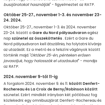
buszjáratokat használják
" - figyelmeztet az RATP.
Október 25-27., november 1-3. és november 23-
24. 2024.
Október 25-27., november 1-3. és 2024. november
23-24. között a
Gare du Nord pályaudvaron
egész
nap
szünetel az összeköttetés
. Ezért a Gare du
Nord pályaudvaron kell átszállnia, ha folytatni kívánja
az utazását. Ez a metró és a felszíni vágányok között
történik majd.
"Október 25-én, pénteken erősen
javasoljuk, hogy halasszák el utazásukat
" - mondja
az RATP.
2024. november 9-től 11-ig
A forgalom 2024. november 9. és 11.
között Denfert-
Rochereau és La Croix de Berny/Robinson között
szünetel. Ezért mindkét irányban két pótlóbusz fog
közlekedni: egy omnibuszjárat Denfert-Rochereau és