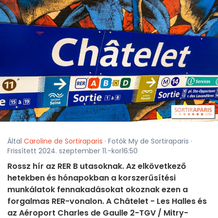
Által
Caroline de Sortiraparis
· Fotók My de Sortiraparis ·
Frissített 2024. szeptember 11.-kor16:50
Rossz hír az RER B utasoknak. Az elkövetkező
hetekben és hónapokban a korszerűsítési
munkálatok fennakadásokat okoznak ezen a
forgalmas RER-vonalon. A Châtelet - Les Halles és
az Aéroport Charles de Gaulle 2-TGV / Mitry-