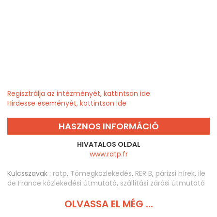
Regisztrálja az intézményét, kattintson ide
Hirdesse eseményét, kattintson ide
HASZNOS INFORMÁCIÓ
HIVATALOS OLDAL
www.ratp.fr
Kulcsszavak :
ratp
,
Tömegközlekedés
,
RER B
,
párizsi hírek
,
ile
de France közlekedési útmutató
,
szállítási zárási útmutató
OLVASSA EL MÉG ...