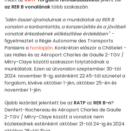
az
RER B vonalának
több szakaszán.
"Idén ősszel újraindulnak a munkálatok az RER B
vonalon a karbantartás, a korszerűsítés és a jövőbeli
vonatok érkezésének előkészítése érdekében
" -
figyelmeztet a Régie Autonome des Transports
Parisiens a
honlapján
. Konkrétan először a Châtelet -
Les Halles és az Aéroport Charles de Gaulle 2-TGV /
Mitry-Claye közötti szakaszon folytatódnak a
munkálatok. Ezen az útvonalon szeptember 30-tól
2024. november 8-ig, esténként 22.45-től szünetel a
forgalom, kivéve október 1-jén, október 25-én és
november 1-jén.
Újabb lezárást jelentett be az
RATP
az
RER B-n
?
Denfert-Rochereau és Aéroport Charles de Gaulle
2-TGV / Mitry-Claye között a vonatok nem
közlekednek esténként október 21-től 24-ig és 2024.
október 28-tól 31-ig.