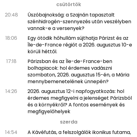
csütörtök
20:48
Úszóbajnokság: a Szajnán tapasztalt
szénhidrogén-szennyezés után veszélyben
vannak-e a versenyek?
18:06
Egy ötödik hőhullám sújthatja Párizst és az
Île-de-France régiót a 2026. augusztus 10-e
körüli héttől.
17:18
Párizsban és az Île-de-France-ben
bolhapiacok: hol érdemes vadászni
szombaton, 2026. augusztus 15-én, a Mária
mennybemenetelének ünnepén?
14:26
2026. augusztus 12-i napfogyatkozás: hol
érdemes megfigyelni a jelenséget Párizsból
és a környékről? A fontos események és
megfigyelőhelyek
szerda
14:54
A Kávéfutás, a felszolgálók ikonikus futama,