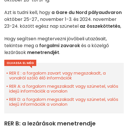
Azt is tudni kell, hogy
a
Gare du Nord pályaudvaron
október 25-27., november 1-3. és 2024. november
23-24. között egész nap szünetel
az összeköttetés
,
Hogy segítsen megtervezni jövőbeli utazásait,
tekintse meg a
forgalmi zavarok
és a közelgő
lezárások
menetrendjét
.
OLVASSA EL MÉG
RER E : a forgalom zavart vagy megszakadt, a
vonalról szóló élő információk
RER A: a forgalom megszakadt vagy szünetel, valós
idejű információk a vonalon
RER D: a forgalom megszakadt vagy szünetel, valós
idejű információk a vonalon
RER B: a lezárások menetrendje