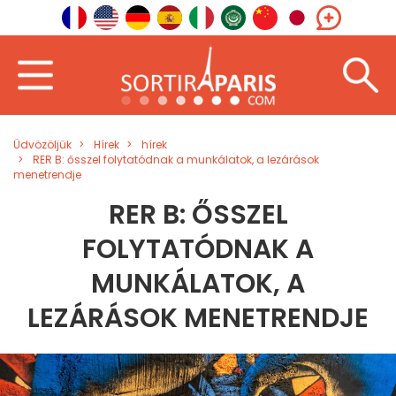
Üdvözöljük
Hírek
hírek
RER B: ősszel folytatódnak a munkálatok, a lezárások
menetrendje
RER B: ŐSSZEL
FOLYTATÓDNAK A
MUNKÁLATOK, A
LEZÁRÁSOK MENETRENDJE