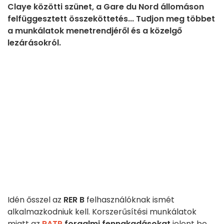
Claye közötti szünet, a Gare du Nord állomáson
felfüggesztett összeköttetés... Tudjon meg többet
a munkálatok menetrendjéről és a közelgő
lezárásokról.
Idén ősszel az
RER B
felhasználóknak ismét
alkalmazkodniuk kell. Korszerűsítési munkálatok
miatt az
RATP
forgalmi fennakadásokat
jelent be