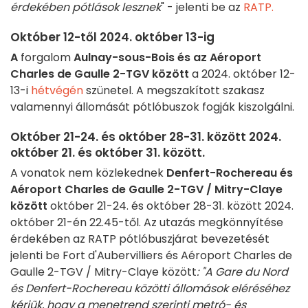
érdekében pótlások lesznek
" - jelenti be az
RATP.
Október 12-től 2024. október 13-ig
A
forgalom
Aulnay-sous-Bois és az Aéroport
Charles de Gaulle 2-TGV között
a 2024. október 12-
13-i
hétvégén
szünetel. A megszakított szakasz
valamennyi állomását pótlóbuszok fogják kiszolgálni.
Október 21-24. és október 28-31. között 2024.
október 21. és október 31. között.
A vonatok nem közlekednek
Denfert-Rochereau és
Aéroport Charles de Gaulle 2-TGV / Mitry-Claye
között
október 21-24. és október 28-31. között 2024.
október 21-én 22.45-től. Az utazás megkönnyítése
érdekében az RATP pótlóbuszjárat bevezetését
jelenti be Fort d'Aubervilliers és Aéroport Charles de
Gaulle 2-TGV / Mitry-Claye között
: "A Gare du Nord
és Denfert-Rochereau közötti állomások eléréséhez
kérjük, hogy a menetrend szerinti metró- és