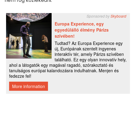
nem fog közlekedni.