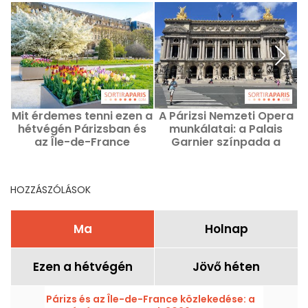
Mit érdemes tenni ezen a
A Párizsi Nemzeti Opera
hétvégén Párizsban és
munkálatai: a Palais
az Île-de-France
Garnier színpada a
régióban, 2026.
tervezettnél hosszabb
augusztus 7., 8. és 9-én
ideig lesz zárva.
HOZZÁSZÓLÁSOK
Ma
Holnap
Ezen a hétvégén
Jövő héten
Párizs és az Île-de-France közlekedése: a