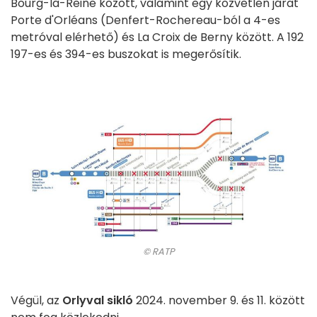
Bourg-la-Reine között, valamint egy közvetlen járat
Porte d'Orléans (Denfert-Rochereau-ból a 4-es
metróval elérhető) és La Croix de Berny között. A 192
197-es és 394-es buszokat is megerősítik.
© RATP
Végül, az
Orlyval sikló
2024. november 9. és 11. között