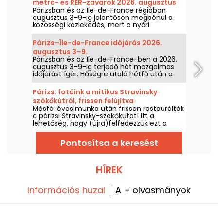
metró- és RER-zavarok 2026. augusztus
Párizsban és az Île-de-France régióban
3–9.
augusztus 3–9-ig jelentősen megbénul a
közösségi közlekedés, mert a nyári
nagyjavítások egyes vonalakat különösen
sújtanak, a RATP és az SNCF tájékoztatása
Párizs–Île-de-France időjárás 2026.
szerint.
augusztus 3–9.
Párizsban és az Île-de-France-ben a 2026.
augusztus 3–9-ig terjedő hét mozgalmas
időjárást ígér. Hőségre utaló hétfő után a
hőmérséklet fokozatosan csökken, mielőtt a
hétvégére melegebb és napos idő tér vissza.
Párizs: fotóink a mitikus Stravinsky
szökőkútról, frissen felújítva
Másfél éves munka után frissen restaurálták
a párizsi Stravinsky-szökőkutat! Itt a
lehetőség, hogy (újra)felfedezzük ezt a
Beaubourg negyedben található
emblematikus és költői műalkotást és az azt
Pontosítsa a keresést
alkotó tizenhat szobrot, amelyeket Niki de
Saint Phalle és Jean Tinguely készített.
HÍREK
Információs huzal
A + olvasmányok