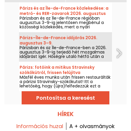
Párizs és az Île-de-France közlekedése: a
metró- és RER-zavarok 2026. augusztus
Párizsban és az Île-de-France régióban
3–9.
augusztus 3–9-ig jelentősen megbénul a
közösségi közlekedés, mert a nyári
nagyjavítások egyes vonalakat különösen
sújtanak, a RATP és az SNCF tájékoztatása
Párizs–Île-de-France időjárás 2026.
szerint.
augusztus 3–9.
Párizsban és az Île-de-France-ben a 2026.
augusztus 3–9-ig terjedő hét mozgalmas
időjárást ígér. Hőségre utaló hétfő után a
hőmérséklet fokozatosan csökken, mielőtt a
hétvégére melegebb és napos idő tér vissza.
Párizs: fotóink a mitikus Stravinsky
szökőkútról, frissen felújítva
Másfél éves munka után frissen restaurálták
a párizsi Stravinsky-szökőkutat! Itt a
lehetőség, hogy (újra)felfedezzük ezt a
Beaubourg negyedben található
emblematikus és költői műalkotást és az azt
Pontosítsa a keresést
alkotó tizenhat szobrot, amelyeket Niki de
Saint Phalle és Jean Tinguely készített.
HÍREK
Információs huzal
A + olvasmányok