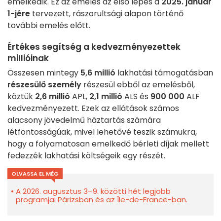
emelkedik. Ez az emelés az első lépés a
2025. január
1-jére
tervezett, rászorultsági alapon történő
további emelés előtt.
Értékes segítség a kedvezményezettek
millióinak
Összesen mintegy
5,6 millió
lakhatási támogatásban
részesülő személy
részesül ebből az emelésből,
köztük
2,6 millió
APL,
2,1 millió
ALS és
900 000
ALF
kedvezményezett. Ezek az ellátások számos
alacsony jövedelmű háztartás számára
létfontosságúak, mivel lehetővé teszik számukra,
hogy a folyamatosan emelkedő bérleti díjak mellett
fedezzék lakhatási költségeik egy részét.
OLVASSA EL MÉG
A 2026. augusztus 3–9. közötti hét legjobb
programjai Párizsban és az Île-de-France-ban.