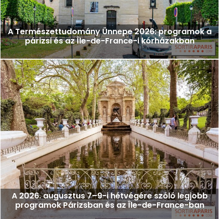
A Természettudomány Ünnepe 2026: programok a
párizsi és az Île-de-France-i kórházakban
A 2026. augusztus 7–9-i hétvégére szóló legjobb
programok Párizsban és az Île-de-France-ban