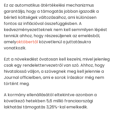
Ez az automatikus átértékelési mechanizmus
garantálja, hogy a támogatás jobban igazodik a
bérleti költségek változásaihoz, ami különösen
fontos az inflációval összefüggésben. A
kedvezményezetteknek nem kell semmilyen lépést
tenniük ahhoz, hogy részesüljenek az emelésből,
amely
októbertől
közvetlenül a juttatásukra
vonatkozik.
Ezt a növekedést óvatosan kell kezelni, mivel jelenleg
csak egy rendelettervezetről van szó. Ahhoz, hogy
hivatalossá váljon, a szövegnek meg kell jelennie a
Journal officielben, ami e sorok írásakor még nem
történt meg.
A kormány ellenállásától eltekintve azonban a
következő hetekben 5,6 millió franciaországi
lakhatási támogatás 3,26%-kal emelkedik.