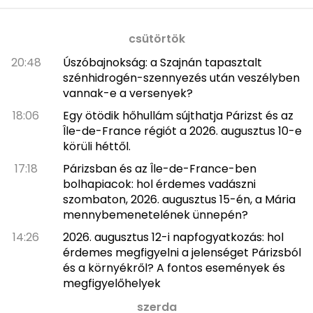
csütörtök
20:48
Úszóbajnokság: a Szajnán tapasztalt
szénhidrogén-szennyezés után veszélyben
vannak-e a versenyek?
18:06
Egy ötödik hőhullám sújthatja Párizst és az
Île-de-France régiót a 2026. augusztus 10-e
körüli héttől.
17:18
Párizsban és az Île-de-France-ben
bolhapiacok: hol érdemes vadászni
szombaton, 2026. augusztus 15-én, a Mária
mennybemenetelének ünnepén?
14:26
2026. augusztus 12-i napfogyatkozás: hol
érdemes megfigyelni a jelenséget Párizsból
és a környékről? A fontos események és
megfigyelőhelyek
szerda