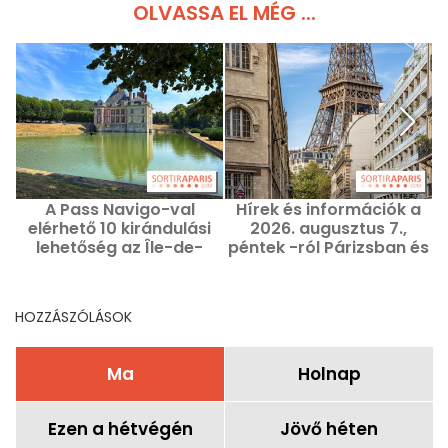
OLVASSA EL MÉG ...
A Pass Navigo-val
Hírek és információk a
elérhető 10 kirándulási
2026. augusztus 7.,
lehetőség az Île-de-
péntek -ról Párizsban és
France-ban ezen a
az Ile-de-France
hétvégén, augusztus 1–
régióban
2-án.
HOZZÁSZÓLÁSOK
Ma
Holnap
Ezen a hétvégén
Jövő héten