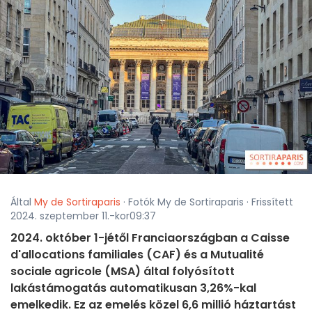
Által
My de Sortiraparis
· Fotók My de Sortiraparis · Frissített
2024. szeptember 11.-kor09:37
2024. október 1-jétől Franciaországban a Caisse
d'allocations familiales (CAF) és a Mutualité
sociale agricole (MSA) által folyósított
lakástámogatás automatikusan 3,26%-kal
emelkedik. Ez az emelés közel 6,6 millió háztartást