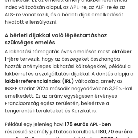
index változásán alapul, az APL-re, az ALF-re és az
ALS-re vonatkozik, és a bérleti díjak emelkedését
hivatott ellensúlyozni.
A bérleti díjakkal való lépéstartáshoz
szükséges emelés
A lakhatási támogatás éves emelését most
október
1-jére
tervezik, hogy az összegeket összhangba
hozzák a tényleges lakhatási költségekkel, például a
lakbérrel és a szolgáltatási díjakkal. A döntés alapja a
lakbérreferenciaindex (IRL)
változása, amely az
INSEE szerint 2024 második negyedévében 3,26%-kal
emelkedett. Ez az arány egységesen érvényes
Franciaország egész területén, beleértve a
tengerentúli területeket és Korzikát is.
Például egy jelenleg havi
175 eurós APL-ben
részesülő személy juttatása körülbelül
180,70 euróra