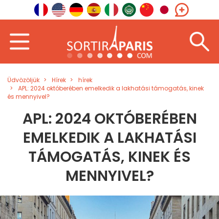
Üdvözöljük
Hírek
hírek
APL: 2024 októberében emelkedik a lakhatási támogatás, kinek
és mennyivel?
APL: 2024 OKTÓBERÉBEN
EMELKEDIK A LAKHATÁSI
TÁMOGATÁS, KINEK ÉS
MENNYIVEL?