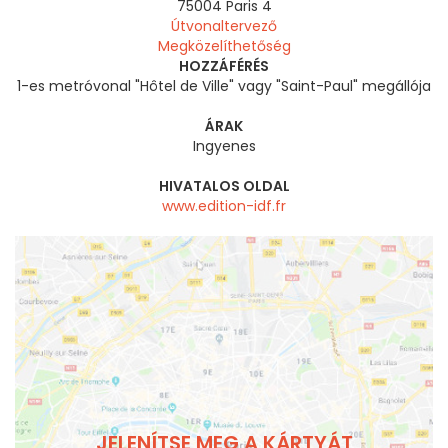
75004
Paris 4
Útvonaltervező
Megközelíthetőség
HOZZÁFÉRÉS
1-es metróvonal "Hôtel de Ville" vagy "Saint-Paul" megállója
ÁRAK
Ingyenes
HIVATALOS OLDAL
www.edition-idf.fr
JELENÍTSE MEG A KÁRTYÁT