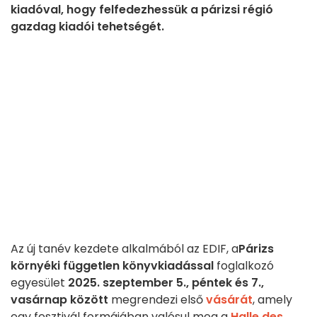
kiadóval, hogy felfedezhessük a párizsi régió
gazdag kiadói tehetségét.
Az új tanév kezdete alkalmából az EDIF, a
Párizs
környéki független könyvkiadással
foglalkozó
egyesület
2025. szeptember 5., péntek és 7.,
vasárnap között
megrendezi első
vásárát
, amely
egy fesztivál formájában valósul meg a
Halle des