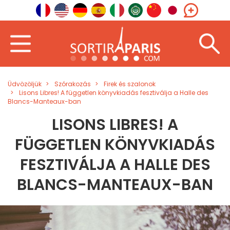
Üdvözöljük
Szórakozás
Firek és szalonok
Lisons Libres! A független könyvkiadás fesztiválja a Halle des
Blancs-Manteaux-ban
LISONS LIBRES! A
FÜGGETLEN KÖNYVKIADÁS
FESZTIVÁLJA A HALLE DES
BLANCS-MANTEAUX-BAN