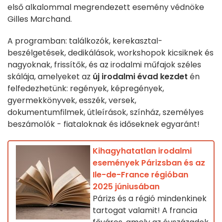
első alkalommal megrendezett esemény védnöke
Gilles Marchand.
A programban: találkozók, kerekasztal-
beszélgetések, dedikálások, workshopok kicsiknek és
nagyoknak, frissítők, és az irodalmi műfajok széles
skálája, amelyeket az
új irodalmi évad kezdet
én
felfedezhetünk: regények, képregények,
gyermekkönyvek, esszék, versek,
dokumentumfilmek, útleírások, színház, személyes
beszámolók - fiataloknak és időseknek egyaránt!
Kihagyhatatlan irodalmi
események Párizsban és az
Ile-de-France régióban
2025 júniusában
Párizs és a régió mindenkinek
tartogat valamit! A francia