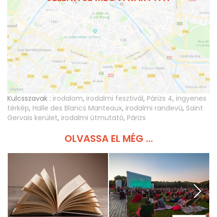
Kulcsszavak :
irodalom
,
irodalmi fesztivál
,
Párizs 4
,
ingyenes
térkép
,
Halle des Blancs Manteaux
,
irodalmi randevú
,
Saint
Gervais kerület
,
irodalmi útmutató
,
Párizs
OLVASSA EL MÉG ...