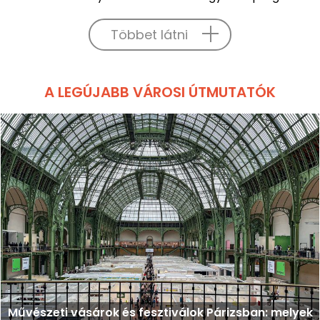
Többet látni
A LEGÚJABB VÁROSI ÚTMUTATÓK
Művészeti vásárok és fesztiválok Párizsban: melyek