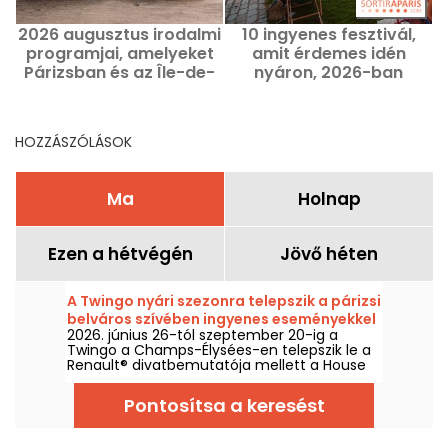
2026 augusztus irodalmi
10 ingyenes fesztivál,
programjai, amelyeket
amit érdemes idén
Párizsban és az Île-de-
nyáron, 2026-ban
v
France-ban érdemes
felkeresni – a legjobb
nem kihagyni
tippek
HOZZÁSZÓLÁSOK
Ma
Holnap
Ezen a hétvégén
Jövő héten
A Twingo nyári szezonra telepszik a párizsi
belváros szívében ingyenes eseményekkel
2026. június 26-tól szeptember 20-ig a
(kiállítás, stand-up, DJ-setek...)
Twingo a Champs-Élysées-en telepszik le a
Renault® divatbemutatója mellett a House
of Frog élményével. Au programme : egy
immersív kiállítás, stand-up, DJ-setek,
Pontosítsa a keresést
beszélgetések, és még számos egyéb
tevékenység és program. A belépés
ingyenes és szabad, az eseményekre