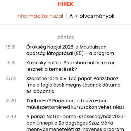
előzetes regisztrációval lehet hozzáférni (a
HÍREK
cikkben található link).
Információs huzal
A + olvasmányok
péntek
18:31
Örökség Napjai 2026: a Maubuisson
apátság látogatásai (95) – a program
15:31
Kavinsky halála: Párizsban hol és mikor
lesznek a temetések?
15:02
Szeretné látni XIV. Leó pápát Párizsban?
Íme a foglalások megnyitásának dátuma
és időpontja.
13:20
Tudtad-e? Párizsban, a Louvre-ban
művészettörténeti kurzusokon vehet részt.
12:48
A párizsi Notre-Dame-székesegyház 2026-
ban ünnepli a Boldogságos Szűz Mária
mennybemenetelét: az ingyenes program