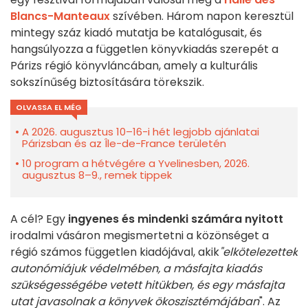
Blancs-Manteaux
szívében. Három napon keresztül
mintegy száz kiadó mutatja be katalógusait, és
hangsúlyozza a független könyvkiadás szerepét a
Párizs régió könyvláncában, amely a kulturális
sokszínűség biztosítására törekszik.
OLVASSA EL MÉG
A 2026. augusztus 10–16-i hét legjobb ajánlatai
Párizsban és az Île-de-France területén
10 program a hétvégére a Yvelinesben, 2026.
augusztus 8–9., remek tippek
A cél? Egy
ingyenes és mindenki számára nyitott
irodalmi vásáron megismertetni a közönséget a
régió számos független kiadójával, akik
"elkötelezettek
autonómiájuk védelmében, a másfajta kiadás
szükségességébe vetett hitükben, és egy másfajta
utat javasolnak a könyvek ökoszisztémájában
". Az