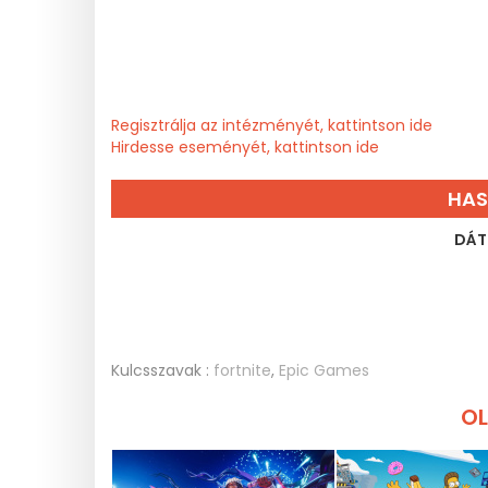
Regisztrálja az intézményét, kattintson ide
Hirdesse eseményét, kattintson ide
HAS
DÁT
Kulcsszavak :
fortnite
,
Epic Games
OL