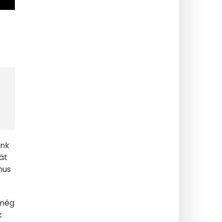
unk
át
mus
 még
k