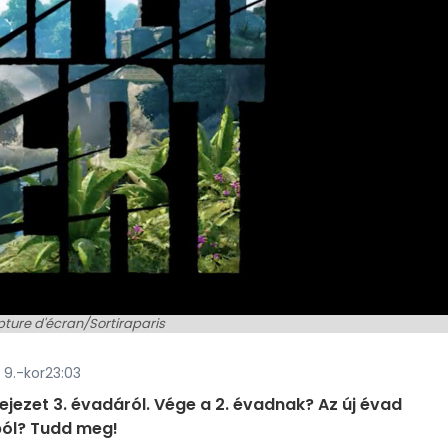
ture d'écran/Sortiraparis
s 9.-kor23:03
fejezet 3. évadáról. Vége a 2. évadnak? Az új évad
ból? Tudd meg!