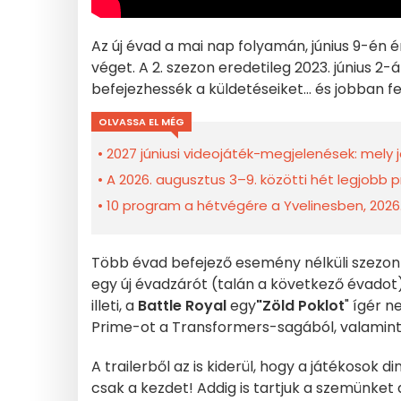
Az új évad a mai nap folyamán, június 9-én é
véget. A 2. szezon eredetileg 2023. június 2-
befejezhessék a küldetéseiket... és jobban f
OLVASSA EL MÉG
2027 júniusi videojáték-megjelenések: mel
A 2026. augusztus 3–9. közötti hét legjobb 
10 program a hétvégére a Yvelinesben, 2026
Több évad befejező esemény nélküli szezon 
egy új évadzárót (talán a következő évadot)
illeti, a
Battle Royal
egy
"Zöld Poklot
" ígér n
Prime-ot a Transformers-sagából, valamin
A trailerből az is kiderül, hogy a játékosok
csak a kezdet! Addig is tartjuk a szemünket