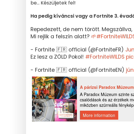
be... Készüljetek fel!
Ha pedig kíváncsi vagy a Fortnite 3. évadá
Repedezett, de nem törött. Megszállva, d
Mi rejlik a felszín alatt?
🌱#FortniteWILD
- Fortnite 🇫🇷 official (@FortniteFR)
Jun
Ez lesz a ZÖLD Pokol!
#FortniteWILDS
pi
- Fortnite 🇫🇷 official (@FortniteEN)
jún