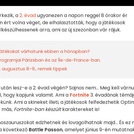
rkezik, a
2. évad
ugyanezen a napon reggel 8 órakor ér
án ért volna véget, de elhalasztották, hogy a játékosok
elkészülhessenek arra, ami az új szezonban vár rájuk.
y játékokat várhatunk ebben a hónapban?
programjai Párizsban és az Île-de-France-ban.
. augusztus 8–9., remek tippek
után lesz-e a 2. évad végén? Sajnos nem... Meg kell várn
, hogy kapjunk valamit. Ami a
Fortnite
3. évadának témáj
ekünk. Ami a skineket illeti, a játékosok felfedezhetik Opti
t más,
Fortnite-ban készült
karaktereket is!
 dinoszauruszokat edzhetnek és lovagolhatnak majd... És ez
 a következő
Battle Passon
, amelyet június 9-én mutatna