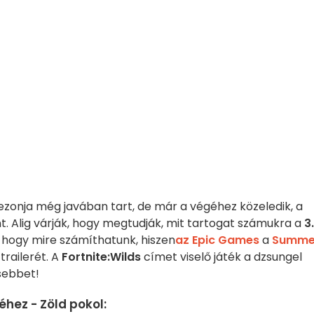
szezonja még javában tart, de már a végéhez közeledik, a
. Alig várják, hogy megtudják, mit tartogat számukra a
3.
t), hogy mire számíthatunk, hiszen
az Epic Games
a
Summe
railerét. A
Fortnite:
Wilds
címet viselő játék a dzsungel
sebbet!
téhez - Zöld pokol: