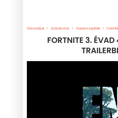
Üdvözöljük
Szórakozás
Szerencsejáték
Fortnit
FORTNITE 3. ÉVAD 
TRAILERB