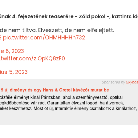
nak 4. fejezetének teaserére - Zöld pokol -, kattints id
e nem tiltva. Elveszett, de nem elfelejtett.
S
pic.twitter.com/OHMHHHHn732
e 6, 2023
c.twitter.com/zlOpKQ8zF0
ius 5, 2023