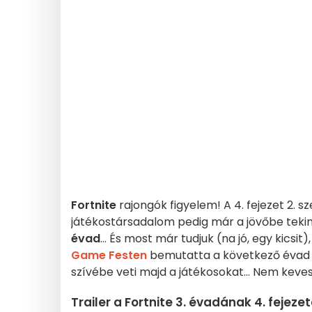
Fortnite
rajongók figyelem! A 4. fejezet 2. 
játékostársadalom pedig már a jövőbe tekint
évad
... És most már tudjuk (na jó, egy kicsi
Game Festen
bemutatta a következő évad t
szívébe veti majd a játékosokat... Nem keve
Trailer a Fortnite 3. évadának 4. fejeze