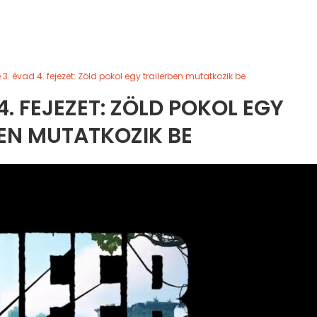
e 3. évad 4. fejezet: Zöld pokol egy trailerben mutatkozik be
4. FEJEZET: ZÖLD POKOL EGY
EN MUTATKOZIK BE