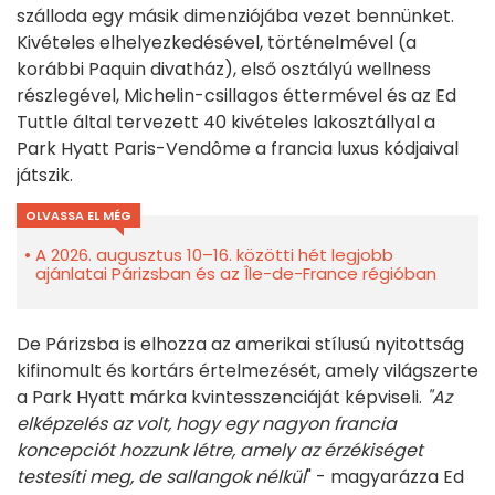
szálloda egy másik dimenziójába vezet bennünket.
Kivételes elhelyezkedésével, történelmével (a
korábbi Paquin divatház), első osztályú wellness
részlegével, Michelin-csillagos éttermével és az Ed
Tuttle által tervezett 40 kivételes lakosztállyal a
Park Hyatt Paris-Vendôme a francia luxus kódjaival
játszik.
OLVASSA EL MÉG
A 2026. augusztus 10–16. közötti hét legjobb
ajánlatai Párizsban és az Île-de-France régióban
De Párizsba is elhozza az amerikai stílusú nyitottság
kifinomult és kortárs értelmezését, amely világszerte
a Park Hyatt márka kvintesszenciáját képviseli.
"Az
elképzelés az volt, hogy egy nagyon francia
koncepciót hozzunk létre, amely az érzékiséget
testesíti meg, de sallangok nélkül
" - magyarázza Ed