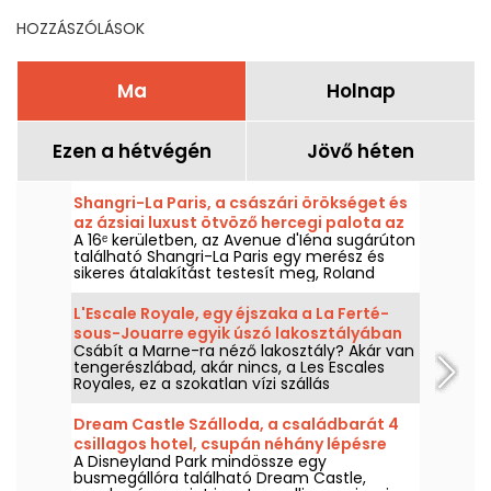
HOZZÁSZÓLÁSOK
Ma
Holnap
Ezen a hétvégén
Jövő héten
Shangri-La Paris, a császári örökséget és
az ázsiai luxust ötvöző hercegi palota az
A 16ᵉ kerületben, az Avenue d'Iéna sugárúton
Avenue d'Iéna sugárúton.
található Shangri-La Paris egy merész és
sikeres átalakítást testesít meg, Roland
Bonaparte herceg magánpalotájából egy
történelmi műemlékként nyilvántartott
L'Escale Royale, egy éjszaka a La Ferté-
szállodává és előkelő palotává.
sous-Jouarre egyik úszó lakosztályában
Csábít a Marne-ra néző lakosztály? Akár van
(77)
tengerészlábad, akár nincs, a Les Escales
Royales, ez a szokatlan vízi szállás
lehetőséget kínál arra, hogy egy éjszakát
(vagy akár többet is, ha úgy tetszik)
Dream Castle Szálloda, a családbarát 4
eltöltsön az egyik úszó lakosztályban La
csillagos hotel, csupán néhány lépésre
Ferté-sous-Jouarre közelében.
A Disneyland Park mindössze egy
Disneylandtől, ahol varázslatos élmények
busmegállóra található Dream Castle,
várnak.