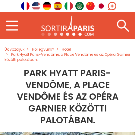
Üdvözöljük
Hol együnk?
Hotel
Park Hyatt Paris-Vendôme, a Place Vendôme és az Opéra Garnier
közötti palotában.
PARK HYATT PARIS-
VENDÔME, A PLACE
VENDÔME ÉS AZ OPÉRA
GARNIER KÖZÖTTI
PALOTÁBAN.