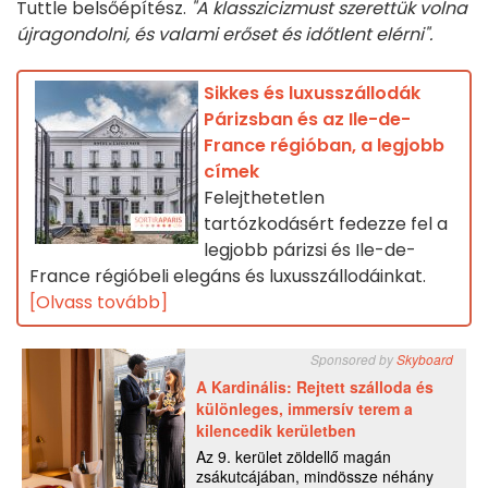
Tuttle belsőépítész.
"A klasszicizmust szerettük volna
újragondolni, és valami erőset és időtlent elérni".
Sikkes és luxusszállodák
Párizsban és az Ile-de-
France régióban, a legjobb
címek
Felejthetetlen
tartózkodásért fedezze fel a
legjobb párizsi és Ile-de-
France régióbeli elegáns és luxusszállodáinkat.
[Olvass tovább]