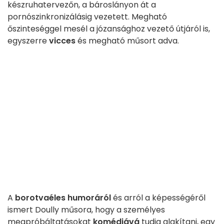
készruhatervezőn, a bároslányon át a
pornószinkronizálásig vezetett. Megható
őszinteséggel mesél a józansághoz vezető útjáról is,
egyszerre
vicces
és megható műsort adva.
A
borotvaéles humoráról
és arról a képességéről
ismert Doully műsora, hogy a személyes
megpróbáltatásokat
komédiává
tudja alakítani, egy