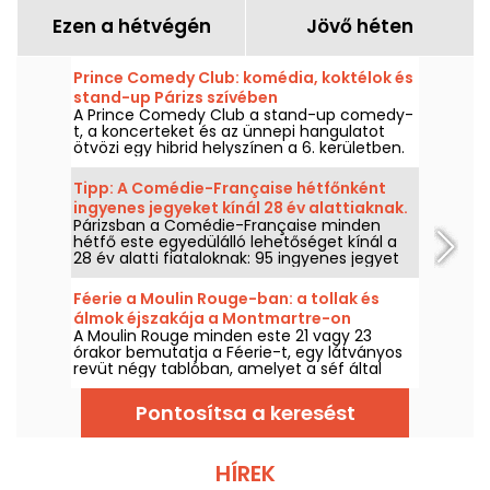
Ezen a hétvégén
Jövő héten
Prince Comedy Club: komédia, koktélok és
stand-up Párizs szívében
A Prince Comedy Club a stand-up comedy-
t, a koncerteket és az ünnepi hangulatot
ötvözi egy hibrid helyszínen a 6. kerületben.
Egy cím, amelyet érdemes felfedezni a
nevetéssel és jó humorral teli estékhez.
Tipp: A Comédie-Française hétfőnként
ingyenes jegyeket kínál 28 év alattiaknak.
Párizsban a Comédie-Française minden
hétfő este egyedülálló lehetőséget kínál a
28 év alatti fiataloknak: 95 ingyenes jegyet
osztanak ki a tekintélyes Salle Richelieu-ben
tartott előadásokra. Ezeket a jegyeket a Petit
Féerie a Moulin Rouge-ban: a tollak és
Bureau-ban lehet átvenni, egy órával a
álmok éjszakája a Montmartre-on
darab kezdete előtt.
A Moulin Rouge minden este 21 vagy 23
órakor bemutatja a Féerie-t, egy látványos
revüt négy tablóban, amelyet a séf által
összeállított vacsora előz meg, vagy nem.
Pontosítsa a keresést
HÍREK