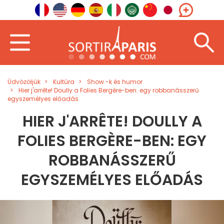
Üdvözöljük
Kultúra
Show -k és humor
Hier j'arrête! Doully a Folies Bergère-ben: egy robbanásszerű
egyszemélyes előadás
HIER J'ARRÊTE! DOULLY A
FOLIES BERGÈRE-BEN: EGY
ROBBANÁSSZERŰ
EGYSZEMÉLYES ELŐADÁS