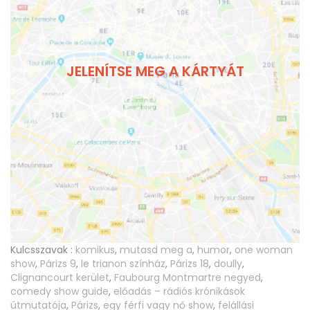
JELENÍTSE MEG A KÁRTYÁT
Kulcsszavak :
komikus
,
mutasd meg a
,
humor
,
one woman
show
,
Párizs 9
,
le trianon színház
,
Párizs 18
,
doully
,
Clignancourt kerület
,
Faubourg Montmartre negyed
,
comedy show guide
,
előadás – rádiós krónikások
útmutatója
,
Párizs
,
egy férfi vagy nő show
,
felállási