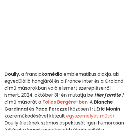
Doully
, a francia
komédia
emblematikus alakja, aki
egyedülálló hangjáról és a France Inter és a Groland
című műsorokban való elismert szerepléseiről
ismert, 2024. október 31-én mutatja be
Hier j'arrête !
című műsorát a
Folies Bergère-ben
. A
Blanche
Gardinnal
és
Paco Perezzel
közösen írt,
Eric Monin
közreműködésével készült
egyszemélyes műsor
Doully életének számos aspektusát ígéri humorosan
feltárni, a legextravagánsabb élményeitől a