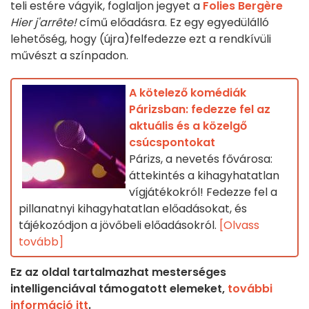
teli estére vágyik, foglaljon jegyet a
Folies Bergère
Hier j'arrête!
című előadásra. Ez egy egyedülálló
lehetőség, hogy (újra)felfedezze ezt a rendkívüli
művészt a színpadon.
A kötelező komédiák
Párizsban: fedezze fel az
aktuális és a közelgő
csúcspontokat
Párizs, a nevetés fővárosa:
áttekintés a kihagyhatatlan
vígjátékokról! Fedezze fel a
pillanatnyi kihagyhatatlan előadásokat, és
tájékozódjon a jövőbeli előadásokról.
[Olvass
tovább]
Ez az oldal tartalmazhat mesterséges
intelligenciával támogatott elemeket,
további
információ itt
.