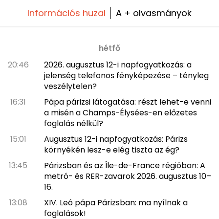
Információs huzal
A + olvasmányok
hétfő
20:46
2026. augusztus 12-i napfogyatkozás: a
jelenség telefonos fényképezése – tényleg
veszélytelen?
16:31
Pápa párizsi látogatása: részt lehet-e venni
a misén a Champs-Élysées-en előzetes
foglalás nélkül?
15:01
Augusztus 12-i napfogyatkozás: Párizs
környékén lesz-e elég tiszta az ég?
13:45
Párizsban és az Île-de-France régióban: A
metró- és RER-zavarok 2026. augusztus 10–
16.
13:08
XIV. Leó pápa Párizsban: ma nyílnak a
foglalások!