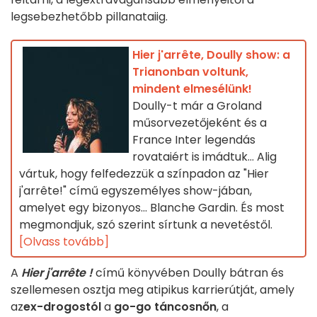
legsebezhetőbb pillanataiig.
Hier j'arrête, Doully show: a
Trianonban voltunk,
mindent elmesélünk!
Doully-t már a Groland
műsorvezetőjeként és a
France Inter legendás
rovataiért is imádtuk... Alig
vártuk, hogy felfedezzük a színpadon az "Hier
j'arrête!" című egyszemélyes show-jában,
amelyet egy bizonyos... Blanche Gardin. És most
megmondjuk, szó szerint sírtunk a nevetéstől.
[Olvass tovább]
A
Hier j'arrête !
című könyvében Doully bátran és
szellemesen osztja meg atipikus karrierútját, amely
az
ex-drogostól
a
go-go táncosnőn
, a