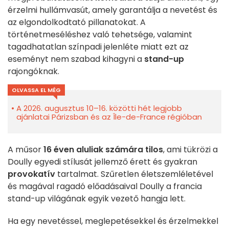
érzelmi hullámvasút, amely garantálja a nevetést és
az elgondolkodtató pillanatokat. A
történetmeséléshez való tehetsége, valamint
tagadhatatlan színpadi jelenléte miatt ezt az
eseményt nem szabad kihagyni a
stand-up
rajongóknak.
OLVASSA EL MÉG
A 2026. augusztus 10–16. közötti hét legjobb
ajánlatai Párizsban és az Île-de-France régióban
A műsor
16 éven aluliak számára tilos
, ami tükrözi a
Doully egyedi stílusát jellemző érett és gyakran
provokatív
tartalmat. Szűretlen életszemléletével
és magával ragadó előadásaival Doully a francia
stand-up világának egyik vezető hangja lett.
Ha egy nevetéssel, meglepetésekkel és érzelmekkel