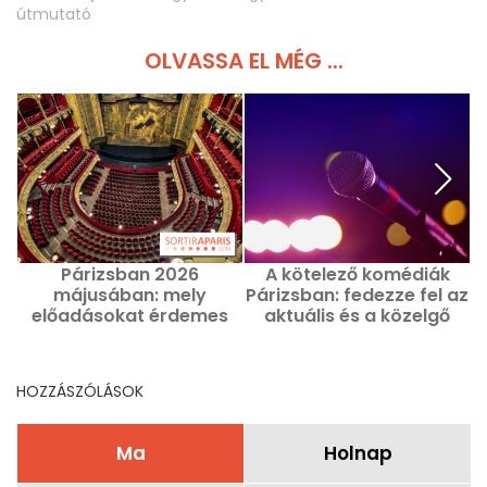
útmutató
OLVASSA EL MÉG ...
Párizsban 2026
A kötelező komédiák
májusában: mely
Párizsban: fedezze fel az
e
előadásokat érdemes
aktuális és a közelgő
megnézni ebben a
csúcspontokat
hónapban
HOZZÁSZÓLÁSOK
Ma
Holnap