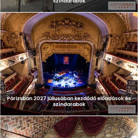
színdarabok
Párizsban 2027 júliusában kezdődő előadások és
színdarabok