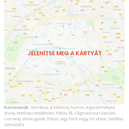
JELENÍTSE MEG A KÁRTYÁT
Kulcsszavak :
komikus
,
a kabóca
,
humor
,
egyszemélyes
show
,
Mathieu Madénian
,
Párizs 18
,
Clignancourt kerület
,
comedy show guide
,
Párizs
,
egy férfi vagy nő show
,
felállási
útmutató