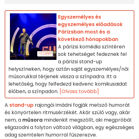
Egyszemélyes és
egyszemélyes előadások
Párizsban most és a
következő hónapokban
A párizsi komédia színtéren
sok tehetséget fedeznek fel
a párizsi stand-up
helyszíneken, hogy aztán saját egyszemélyes/női
műsorukkal térjenek vissza a színpadra. Itt a
lehetőség, hogy felfedezd kedvenc komikusaidat
élőben, a színpadon.
[Olvass tovább]
A
stand-up
rajongói imádni fogják metsző humorát
és könyörtelen ritmusérzékét. Akár szülő vagy, akár
nem, a
műsora
mindenkit megszólít, aki megpróbál
eligazodni a folyton változó világban, egy egészséges
adag szemtelen humorral fűszerezve.