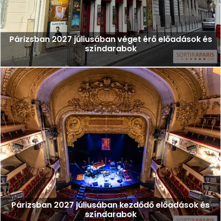
Párizsban 2027 júliusában véget érő előadások és
színdarabok
Párizsban 2027 júliusában kezdődő előadások és
színdarabok