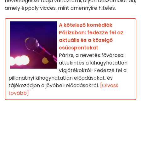
nevetségessé tudja változtatni, olyan beszámolót ad,
amely éppoly vicces, mint amennyire hiteles.
A kötelező komédiák
Párizsban: fedezze fel az
aktuális és a közelgő
csúcspontokat
Párizs, a nevetés fővárosa:
áttekintés a kihagyhatatlan
vígjátékokról! Fedezze fel a
pillanatnyi kihagyhatatlan előadásokat, és
tájékozódjon a jövőbeli előadásokról.
[Olvass
tovább]