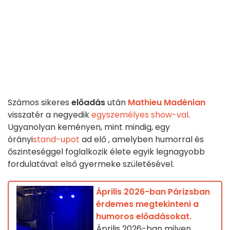
Számos sikeres
előadás
után
Mathieu Madénian
visszatér a negyedik
egyszemélyes show-val
.
Ugyanolyan keményen, mint mindig, egy
órányi
stand-upot
ad elő
, amelyben humorral és
őszinteséggel foglalkozik élete egyik legnagyobb
fordulatával: első gyermeke születésével.
Április 2026-ban Párizsban
érdemes megtekinteni a
humoros előadásokat.
Április 2026-ban milyen