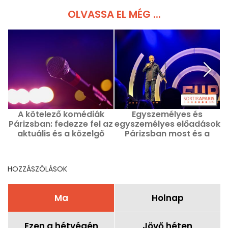
OLVASSA EL MÉG ...
A kötelező komédiák
Egyszemélyes és
Párizsban: fedezze fel az
egyszemélyes előadások
aktuális és a közelgő
Párizsban most és a
m
csúcspontokat
következő hónapokban
HOZZÁSZÓLÁSOK
Ma
Holnap
Ezen a hétvégén
Jövő héten