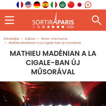
Üdvözöljük
Kultúra
Show -k és humor
Mathieu Madénian a La Cigale-ban új műsorával
MATHIEU MADÉNIAN A LA
CIGALE-BAN ÚJ
MŰSORÁVAL