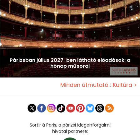
Párizsban július 2027-ben látható előadások: a
hónap műsorai
Minden útmutató : Kultúra >
Sortir à Paris, a párizsi idegenforgalmi
hivatal partnere: