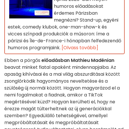
humoros előadásokat
érdemes Párizsban
megnézni? Stand-up, egyéni
estek, comedy klubok, one-man-show-k és
vicces színpadi produkciók a műsoron: íme a
párizsi és Île-de-France-i hónapban felfedezendő
humoros programjaink.
[Olvass tovább]
Ebben a pörgős
előadásban
Mathieu Madénian
beavat minket fiatal apaként mindennapjaiba. Az
apaság kihívásai és a mai világ abszurditásai között
zsonglőrködik hagyományos neveltetése és a
szülőség új normái között. Hogyan magyarázod el a
nemi fogalmakat a fiadnak, amikor a TikTok
megértésével küzd? Hogyan kerülheti el, hogy ne
érezze magát túlterheltnek az új generációkkal
szemben? Egyedülálló tehetségével, amellyel
megpróbáltatásait és megpróbáltatásait