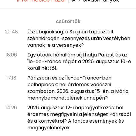
csütörtök
20:48
Úszóbajnokság: a Szajnán tapasztalt
szénhidrogén-szennyezés után veszélyben
vannak-e a versenyek?
18:06
Egy ötödik hőhullám sújthatja Párizst és az
Île-de-France régiót a 2026. augusztus 10-e
körüli héttől.
17:18
Párizsban és az Île-de-France-ben
bolhapiacok: hol érdemes vadászni
szombaton, 2026. augusztus 15-én, a Mária
mennybemenetelének ünnepén?
14:26
2026. augusztus 12-i napfogyatkozás: hol
érdemes megfigyelni a jelenséget Párizsból
és a környékről? A fontos események és
megfigyelőhelyek