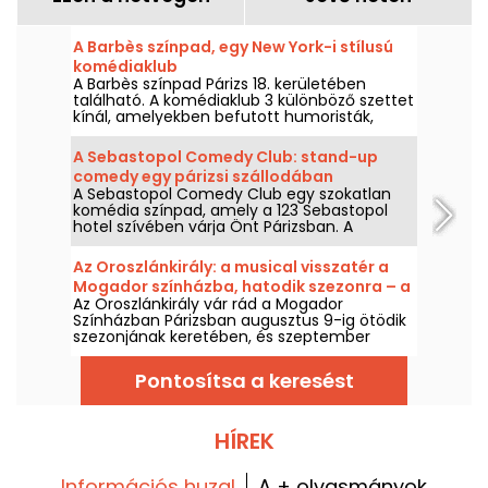
A Barbès színpad, egy New York-i stílusú
komédiaklub
A Barbès színpad Párizs 18. kerületében
található. A komédiaklub 3 különböző szettet
kínál, amelyekben befutott humoristák,
potenciális jövőbeli stand-up sztárok, sőt
olyan művészek is fellépnek, akik először
A Sebastopol Comedy Club: stand-up
lépnek színpadra.
comedy egy párizsi szállodában
A Sebastopol Comedy Club egy szokatlan
komédia színpad, amely a 123 Sebastopol
hotel szívében várja Önt Párizsban. A
szálloda szívében minden hétvégén stand-
up színpadot találsz, amelynek elismert
Az Oroszlánkirály: a musical visszatér a
művészek adnak otthont.
Mogador színházba, hatodik szezonra – a
Az Oroszlánkirály vár rád a Mogador
mi kritikánk
Színházban Párizsban augusztus 9-ig ötödik
szezonjának keretében, és szeptember
2026-tól megkezdi a hatodik évadot, több
mint tíz évvel az utolsó előadása óta ebben
Pontosítsa a keresést
a párizsi színházban. Láttuk már – mindent
elárulunk.
HÍREK
Információs huzal
A + olvasmányok