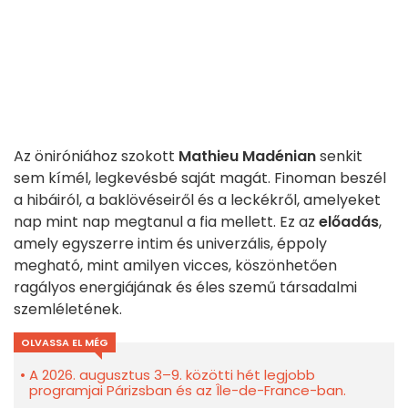
Az öniróniához szokott
Mathieu Madénian
senkit
sem kímél, legkevésbé saját magát. Finoman beszél
a hibáiról, a baklövéseiről és a leckékről, amelyeket
nap mint nap megtanul a fia mellett. Ez az
előadás
,
amely egyszerre intim és univerzális, éppoly
megható, mint amilyen vicces, köszönhetően
ragályos energiájának és éles szemű társadalmi
szemléletének.
OLVASSA EL MÉG
A 2026. augusztus 3–9. közötti hét legjobb
programjai Párizsban és az Île-de-France-ban.