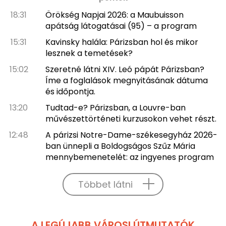
18:31
Örökség Napjai 2026: a Maubuisson
apátság látogatásai (95) – a program
15:31
Kavinsky halála: Párizsban hol és mikor
lesznek a temetések?
15:02
Szeretné látni XIV. Leó pápát Párizsban?
Íme a foglalások megnyitásának dátuma
és időpontja.
13:20
Tudtad-e? Párizsban, a Louvre-ban
művészettörténeti kurzusokon vehet részt.
12:48
A párizsi Notre-Dame-székesegyház 2026-
ban ünnepli a Boldogságos Szűz Mária
mennybemenetelét: az ingyenes program
Többet látni
A LEGÚJABB VÁROSI ÚTMUTATÓK