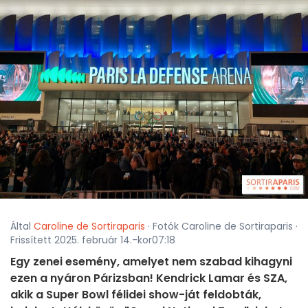
Által
Caroline de Sortiraparis
· Fotók Caroline de Sortiraparis ·
Frissített 2025. február 14.-kor07:18
Egy zenei esemény, amelyet nem szabad kihagyni
ezen a nyáron Párizsban! Kendrick Lamar és SZA,
akik a Super Bowl félidei show-ját feldobták,