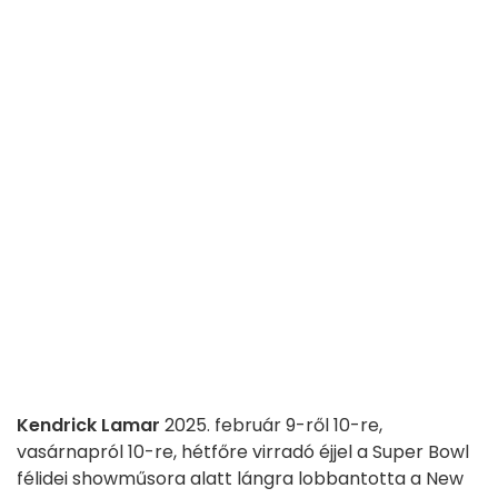
Kendrick Lamar
2025. február 9-ről 10-re,
vasárnapról 10-re, hétfőre virradó éjjel a Super Bowl
félidei showműsora alatt lángra lobbantotta a New