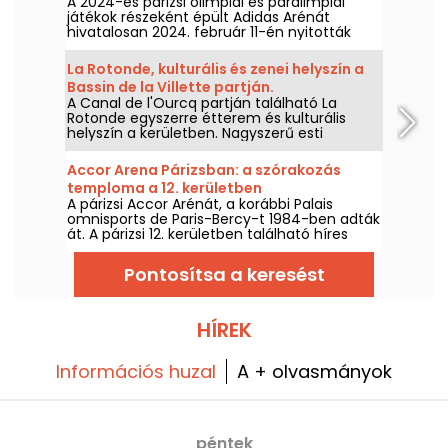
A 2024-es párizsi olimpiai és paralimpiai
játékok részeként épült Adidas Arénát
hivatalosan 2024. február 11-én nyitották
meg. Tudjon meg többet erről a hatalmas új
kulturális és sportlétesítményről a főváros
La Rotonde, kulturális és zenei helyszín a
északi részén.
Bassin de la Villette partján.
A Canal de l'Ourcq partján található La
Rotonde egyszerre étterem és kulturális
helyszín a kerületben. Nagyszerű esti
programjaival, szabadtéri rendezvényeivel és
más baráti eseményekkel az egyik
Accor Arena Párizsban: a szórakozás
leglátogatottabb hely a Bassin de la Villette
temploma a 12. kerületben
partján.
A párizsi Accor Arénát, a korábbi Palais
omnisports de Paris-Bercy-t 1984-ben adták
át. A párizsi 12. kerületben található híres
szórakozóhely immár közel 40 éve
gyönyörködteti a párizsiak szemét és fülét
Pontosítsa a keresést
legendás koncertekkel, komédiaműsorokkal
és nagyszabású sporteseményekkel.
HÍREK
Információs huzal
A + olvasmányok
péntek