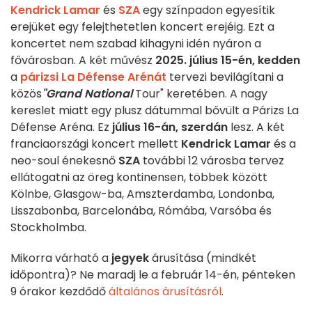
Kendrick Lamar
és
SZA
egy színpadon egyesítik
erejüket egy felejthetetlen koncert erejéig. Ezt a
koncertet nem szabad kihagyni idén nyáron a
fővárosban. A két művész
2025. július 15-én, kedden
a
párizsi La Défense Arénát
tervezi bevilágítani a
közös
"Grand National
Tour" keretében. A nagy
kereslet miatt egy plusz dátummal bővült a Párizs La
Défense Aréna. Ez
július 16-án, szerdán
lesz. A két
franciaországi koncert mellett
Kendrick Lamar
és a
neo-soul énekesnő
SZA
további 12 városba tervez
ellátogatni az öreg kontinensen, többek között
Kölnbe, Glasgow-ba, Amszterdamba, Londonba,
Lisszabonba, Barcelonába, Rómába, Varsóba és
Stockholmba.
Mikorra várható a
jegyek
árusítása (mindkét
időpontra)? Ne maradj le a február 14-én, pénteken
9 órakor kezdődő
általános árusításról
.