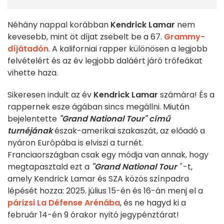
Néhány nappal korábban
Kendrick Lamar
nem
kevesebb, mint öt díjat zsebelt be a 67.
Grammy-
díjátadón
. A kaliforniai rapper különösen a legjobb
felvételért és az év legjobb daláért járó trófeákat
vihette haza.
Sikeresen indult az év
Kendrick Lamar
számára! És a
rappernek esze ágában sincs megállni. Miután
bejelentette
"Grand National Tour" című
turnéjának
észak-amerikai szakaszát, az előadó a
nyáron Európába is elviszi a turnét.
Franciaországban csak egy módja van annak, hogy
megtapasztald ezt a
"Grand National Tour
"
-t,
amely Kendrick Lamar és SZA közös színpadra
lépését hozza: 2025. július 15-én és 16-án menj el a
párizsi La Défense Arénába
, és ne hagyd ki a
február 14-én 9 órakor nyitó jegypénztárat!