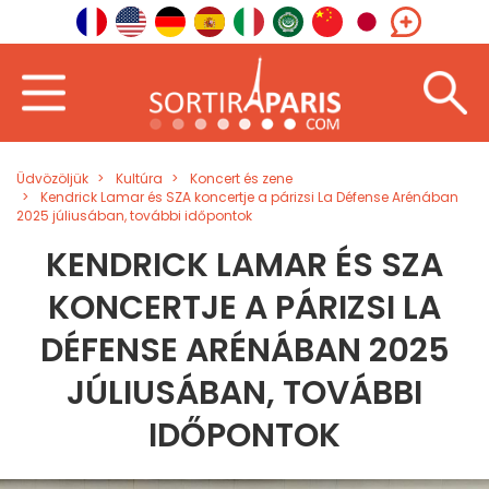
Üdvözöljük
Kultúra
Koncert és zene
Kendrick Lamar és SZA koncertje a párizsi La Défense Arénában
2025 júliusában, további időpontok
KENDRICK LAMAR ÉS SZA
KONCERTJE A PÁRIZSI LA
DÉFENSE ARÉNÁBAN 2025
JÚLIUSÁBAN, TOVÁBBI
IDŐPONTOK