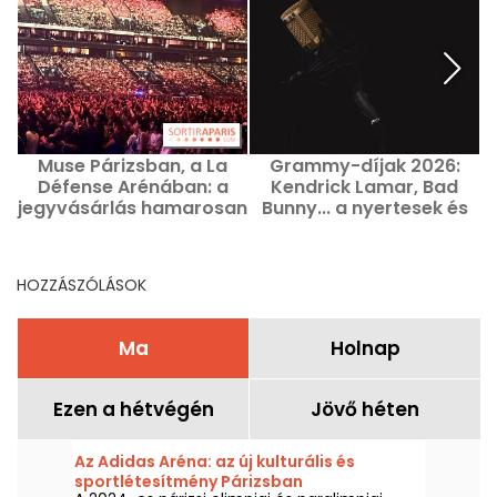
Muse Párizsban, a La
Grammy-díjak 2026:
Défense Arénában: a
Kendrick Lamar, Bad
jegyvásárlás hamarosan
Bunny... a nyertesek és
megnyílik
az eredménylista a 68.
t
díjátadóról
L
HOZZÁSZÓLÁSOK
Ma
Holnap
Ezen a hétvégén
Jövő héten
Az Adidas Aréna: az új kulturális és
sportlétesítmény Párizsban