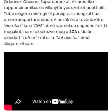
Orleans-i Caesars Superdome-ot. Az amerikai
rapper dinamikus és villanyfényes szettet adott elő.
Több slágere mintegy 13 percig visszhangzott az
amerikai sportarénában. A nézők és a tévénézők a
"Humble
" és a
"DNA"
című számokon engedhették ki
magukat, nem feledkezve meg a
SZA
oldalán
előadott
"Luther
"-ről és a
"Not Like Us" című
slágeréről sem.