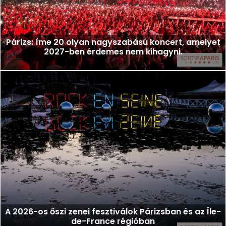
Párizs: íme 20 olyan nagyszabású koncert, amelyet
2027-ben érdemes nem kihagyni.
A 2026-os őszi zenei fesztiválok Párizsban és az Île-
de-France régióban