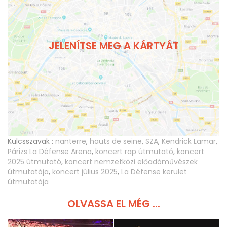
JELENÍTSE MEG A KÁRTYÁT
Kulcsszavak :
nanterre
,
hauts de seine
,
SZA
,
Kendrick Lamar
,
Párizs La Défense Arena
,
koncert rap útmutató
,
koncert
2025 útmutató
,
koncert nemzetközi előadóművészek
útmutatója
,
koncert július 2025
,
La Défense kerület
útmutatója
OLVASSA EL MÉG ...