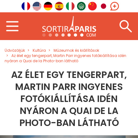
Üdvözöljük
Kultúra
Múzeumok és kiállítások
Az élet egy tengerpart, Martin Parr ingyenes fotókiállítása idén
nyáron a Quai de la Photo-ban látható
AZ ÉLET EGY TENGERPART,
MARTIN PARR INGYENES
FOTÓKIÁLLÍTÁSA IDÉN
NYÁRON A QUAI DE LA
PHOTO-BAN LÁTHATÓ