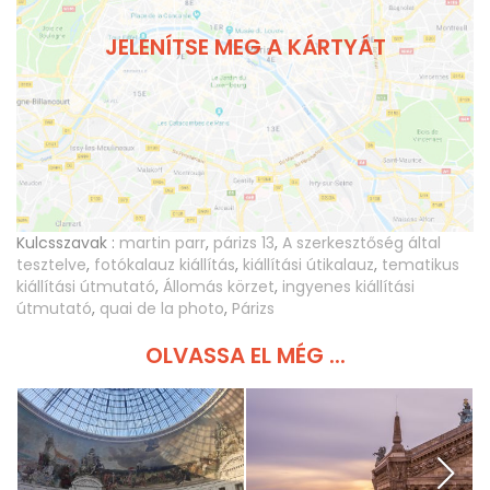
JELENÍTSE MEG A KÁRTYÁT
Kulcsszavak :
martin parr
,
párizs 13
,
A szerkesztőség által
tesztelve
,
fotókalauz kiállítás
,
kiállítási útikalauz
,
tematikus
kiállítási útmutató
,
Állomás körzet
,
ingyenes kiállítási
útmutató
,
quai de la photo
,
Párizs
OLVASSA EL MÉG ...