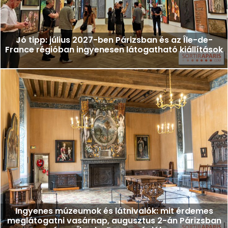
Jó tipp: július 2027-ben Párizsban és az Île-de-
France régióban ingyenesen látogatható kiállítások
Ingyenes múzeumok és látnivalók: mit érdemes
meglátogatni vasárnap, augusztus 2-án Párizsban