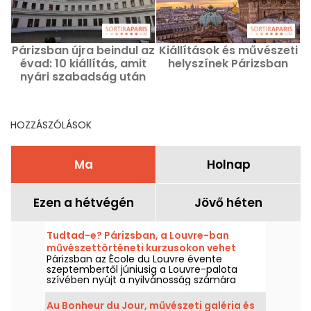
Párizsban újra beindul az
Kiállítások és művészeti
évad: 10 kiállítás, amit
helyszínek Párizsban
nyári szabadság után
érdemes lencsevégre
kapni
HOZZÁSZÓLÁSOK
Ma
Holnap
Ezen a hétvégén
Jövő héten
Tudtad-e? Párizsban, a Louvre-ban
művészettörténeti kurzusokon vehet
Párizsban az École du Louvre évente
részt.
szeptembertől júniusig a Louvre-palota
szívében nyújt a nyilvánosság számára
művészettörténeti kurzusokat. A múzeum
időnként ingyenes előadásokat is szervez. A
Au Bonheur du Jour, művészeti galéria és
művészettörténelemben pedig alaposan