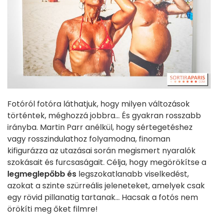
Fotóról fotóra láthatjuk, hogy milyen változások
történtek, méghozzá jobbra... És gyakran rosszabb
irányba. Martin Parr anélkül, hogy sértegetéshez
vagy rosszindulathoz folyamodna, finoman
kifigurázza az utazásai során megismert nyaralók
szokásait és furcsaságait. Célja, hogy megörökítse a
legmeglepőbb és
legszokatlanabb viselkedést,
azokat a szinte szürreális jeleneteket, amelyek csak
egy rövid pillanatig tartanak... Hacsak a fotós nem
örökíti meg őket filmre!