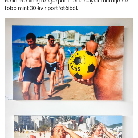
kiállítás a világ tengerparti üdülőhelyeit mutatja be,
több mint 30 év riportfotóiból.