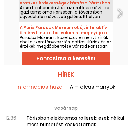
erotikus érdekességek tárháza Párizsban
otthonosan mozoghatsz!
Az Au bonheur du Jour az erotikus művészet
igazi temploma Párizsban, a fővárosban
egyedülálló művészeti galéria. Itt olyan
műveket fedezhet fel, amelyek a 19. és 20.
századi művészek vízióin keresztül mutatják
A Paris Paradox Múzeum öt új, interaktív
be a férfi és női test szépségét, valamint
élményt mutat be, valamint megnyitja a
néhány kortárs alkotást is.
Paradox Múzeum, közel száz élményt kínál,
Hans & Gretel Kávézót
ahol a szemfényvesztés, optikai illúziók és az
érzékek megdöbbentése vár rád Párizsban.
Felejthetetlen pillanat lesz, mikor
megcsapnak a csalafinta trükkök, és
Pontosítsa a keresést
szürreális képeket készíthetsz. Öt új,
interaktív játszma csatlakozott a már eddig
is lenyűgöző kiállításhoz—most itt az ideje,
hogy próbára tedd érzékeidet! Ráadásként
HÍREK
egy vadonatúj, ultraízletes kávézó vár rád: a
Hans & Gretel magával ragad, nem fogod
Információs huzal
tudni ellenállni.
A + olvasmányok
vasárnap
12:36
Párizsban elektromos rollerek: ezek nélkül
most büntetést kockáztatnak