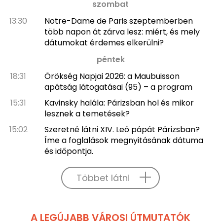
szombat
13:30
Notre-Dame de Paris szeptemberben
több napon át zárva lesz: miért, és mely
dátumokat érdemes elkerülni?
péntek
18:31
Örökség Napjai 2026: a Maubuisson
apátság látogatásai (95) – a program
15:31
Kavinsky halála: Párizsban hol és mikor
lesznek a temetések?
15:02
Szeretné látni XIV. Leó pápát Párizsban?
Íme a foglalások megnyitásának dátuma
és időpontja.
Többet látni
A LEGÚJABB VÁROSI ÚTMUTATÓK