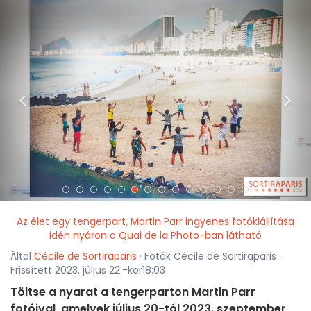
<
>
Az élet egy tengerpart, Martin Parr ingyenes fotókiállítása
idén nyáron a Quai de la Photo-ban látható
Által
Cécile de Sortiraparis
· Fotók Cécile de Sortiraparis ·
Frissített 2023. július 22.-kor18:03
Töltse a nyarat a tengerparton Martin Parr
fotóival, amelyek július 20-tól 2023. szeptember