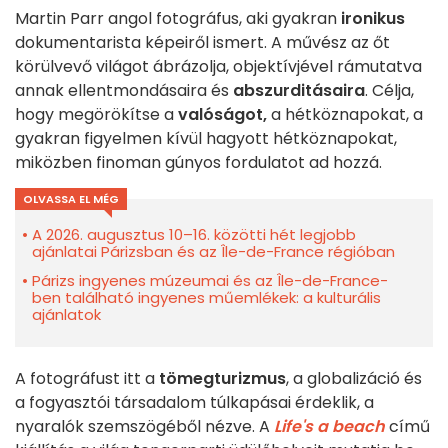
Martin Parr angol fotográfus, aki gyakran
ironikus
dokumentarista képeiről ismert. A művész az őt
körülvevő világot ábrázolja, objektívjével rámutatva
annak ellentmondásaira és
abszurditásaira
. Célja,
hogy megörökítse a
valóságot,
a hétköznapokat, a
gyakran figyelmen kívül hagyott hétköznapokat,
miközben finoman gúnyos fordulatot ad hozzá.
OLVASSA EL MÉG
A 2026. augusztus 10–16. közötti hét legjobb
ajánlatai Párizsban és az Île-de-France régióban
Párizs ingyenes múzeumai és az Île-de-France-
ben található ingyenes műemlékek: a kulturális
ajánlatok
A fotográfust itt a
tömegturizmus
, a globalizáció és
a fogyasztói társadalom túlkapásai érdeklik, a
nyaralók szemszögéből nézve. A
Life's a beach
című