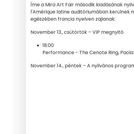
Íme a Mira Art Fair második kiadásának nyi
l'Amérique latine auditóriumában kerülnek
egészében francia nyelven zajlanak:
November 13., csütörtök – VIP megnyitó
18:00
Performance - The Cenote Ring, Paola 
November 14., péntek – A nyilvános progra