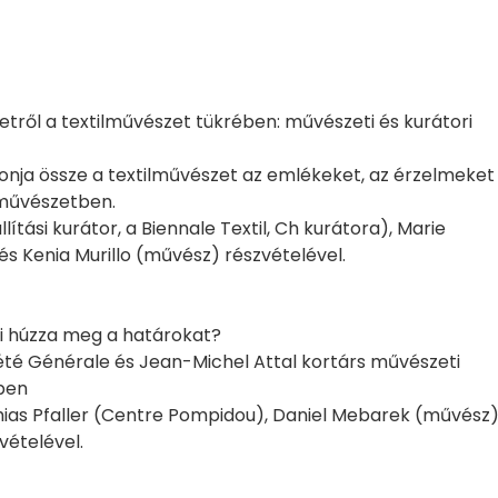
tről a textilművészet tükrében: művészeti és kurátori
 fonja össze a textilművészet az emlékeket, az érzelmeket
i művészetben.
ítási kurátor, a Biennale Textil, Ch kurátora), Marie
 és Kenia Murillo (művész) részvételével.
Ki húzza meg a határokat?
iété Générale és Jean-Michel Attal kortárs művészeti
ében
atthias Pfaller (Centre Pompidou), Daniel Mebarek (művész)
vételével.