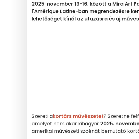
2025. november 13-16. között a Mira Art Fa
l'Amérique Latine-ban megrendezésre kerü
lehetőséget kínál az utazásra és új művés
Szereti a
kortárs művészetet
? Szeretne fel
amelyet nem akar kihagyni:
2025. november
amerikai művészeti szcénát bemutató kortá