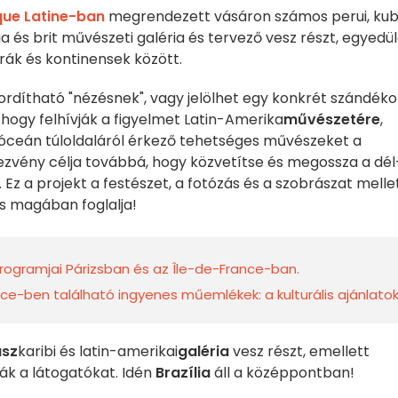
que Latine-ban
megrendezett vásáron számos perui, kub
a és brit művészeti galéria és tervező vesz részt, egyedül
ák és kontinensek között.
 fordítható "nézésnek", vagy jelölhet egy konkrét szándéko
, hogy felhívják a figyelmet Latin-Amerika
művészetére
,
-óceán túloldaláról érkező tehetséges művészeket a
dezvény célja továbbá, hogy közvetítse és megossza a dél
. Ez a projekt a festészet, a fotózás és a szobrászat melle
is magában foglalja!
programjai Párizsban és az Île-de-France-ban.
ce-ben található ingyenes műemlékek: a kulturális ajánlato
sz
karibi és latin-amerikai
galéria
vesz részt, emellett
ják a látogatókat. Idén
Brazília
áll a középpontban!