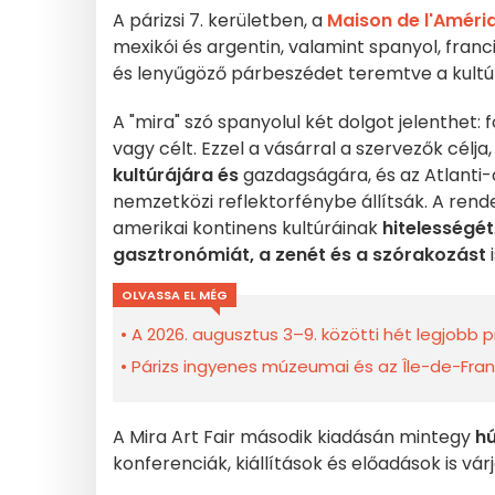
A párizsi 7. kerületben, a
Maison de l'Améri
mexikói és argentin, valamint spanyol, franci
és lenyűgöző párbeszédet teremtve a kultúr
A "mira" szó spanyolul két dolgot jelenthet:
vagy célt. Ezzel a vásárral a szervezők célja
kultúrájára és
gazdagságára, és az Atlanti
nemzetközi reflektorfénybe állítsák. A ren
amerikai kontinens kultúráinak
hitelességét
gasztronómiát, a
zenét és a
szórakozást
OLVASSA EL MÉG
A 2026. augusztus 3–9. közötti hét legjobb 
Párizs ingyenes múzeumai és az Île-de-Fran
A Mira Art Fair második kiadásán mintegy
hú
konferenciák, kiállítások és előadások is vár