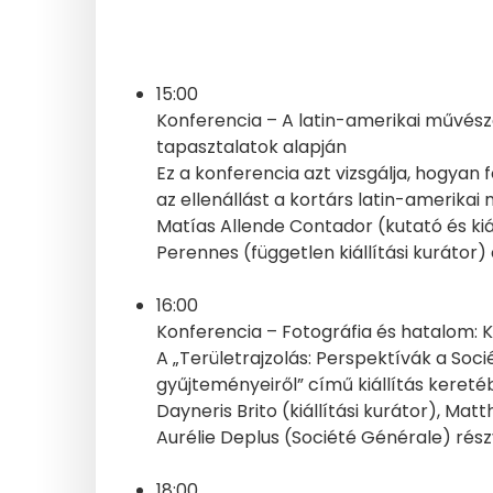
15:00
Konferencia – A latin-amerikai művésze
tapasztalatok alapján
Ez a konferencia azt vizsgálja, hogyan
az ellenállást a kortárs latin-amerika
Matías Allende Contador (kutató és kiáll
Perennes (független kiállítási kurátor)
16:00
Konferencia – Fotográfia és hatalom: 
A „Területrajzolás: Perspektívák a Soc
gyűjteményeiről” című kiállítás keret
Dayneris Brito (kiállítási kurátor), M
Aurélie Deplus (Société Générale) rész
18:00