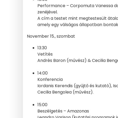
Performance – Corpomuta Vanessa da 
zenéjével.
A cím a testet mint megtestesült átala
amely egy válságos állapotban bontako
November 15., szombat
13:30
Vetítés
Andrès Baron (művész) & Cecilia Ben
14:00
Konferencia
Iordanis Kerendis (gyűjtő és kutató), 
Cecilia Bengolea (művész).
15:00
Beszélgetés – Amazonas
Leandro Varison (kutatási programok i