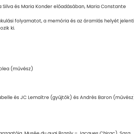
Silva és Maria Konder előadásában, Maria Constante
kulási folyamatot, a memória és az áramlás helyét jelenti
zik ki.
golea (művész)
Isabelle és JC Lemaître (gyűjtők) és Andrès Baron (művész
gazgatója, Musée du quai Branly – Jacques Chirac), Sara