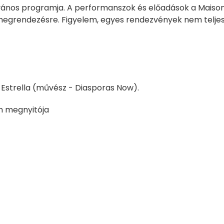
lvános programja. A performanszok és előadások a Maiso
 megrendezésre. Figyelem, egyes rendezvények nem telje
Estrella (művész - Diasporas Now).
m megnyitója