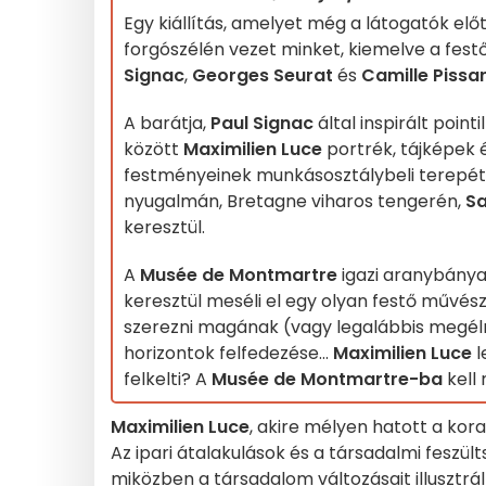
Egy kiállítás, amelyet még a látogatók elő
forgószélén vezet minket, kiemelve a festő
Signac
,
Georges Seurat
és
Camille Pissa
A barátja,
Paul Signac
által inspirált point
között
Maximilien Luce
portrék, tájképek 
festményeinek munkásosztálybeli terepétől
nyugalmán, Bretagne viharos tengerén,
Sa
keresztül.
A
Musée de Montmartre
igazi aranybánya, 
keresztül meséli el egy olyan festő művés
szerezni magának (vagy legalábbis megélni
horizontok felfedezése...
Maximilien Luce
l
felkelti? A
Musée de Montmartre-ba
kell
Maximilien Luce
, akire mélyen hatott a kora
Az ipari átalakulások és a társadalmi feszül
miközben a társadalom változásait illusztrált