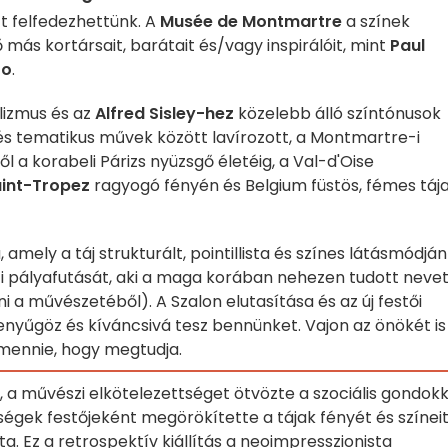
tt felfedezhettünk. A
Musée de Montmartre
a színek
 más kortársait, barátait és/vagy inspirálóit, mint
Paul
ro
.
illizmus és az
Alfred Sisley-hez
közelebb álló színtónusok
és tematikus művek között lavírozott, a Montmartre-i
 a korabeli Párizs nyüzsgő életéig, a Val-d'Oise
int-Tropez
ragyogó fényén és Belgium füstös, fémes tája
amely a táj strukturált, pointillista és színes látásmódján
zi pályafutását, aki a maga korában nehezen tudott neve
 a művészetéből). A Szalon elutasítása és az új festői
enyűgöz és kíváncsivá tesz bennünket. Vajon az önökét is
 mennie, hogy megtudja.
, a művészi elkötelezettséget ötvözte a szociális gondokk
tségek festőjeként megörökítette a tájak fényét és színeit
a. Ez a retrospektív kiállítás a neoimpresszionista