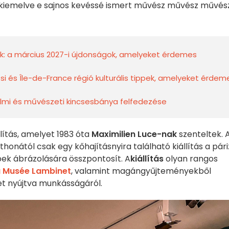
, kiemelve e sajnos kevéssé ismert művész művész művész
sok: a március 2027-i újdonságok, amelyeket érdemes
zsi és Île-de-France régió kulturális tippek, amelyeket érdem
elmi és művészeti kincsesbánya felfedezése
llítás, amelyet 1983 óta
Maximilien Luce-nak
szenteltek. 
onától csak egy kőhajításnyira található kiállítás a pári
épek ábrázolására összpontosít. A
kiállítás
olyan rangos
 Musée Lambinet
, valamint magángyűjteményekből
et nyújtva munkásságáról.