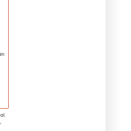
in
t
al.
,