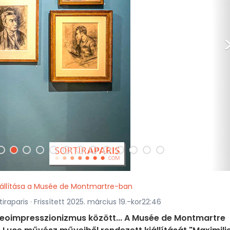
iállítása a Musée de Montmartre-ban
iraparis · Frissített 2025. március 19.-kor22:46
neoimpresszionizmus között... A Musée de Montmartre