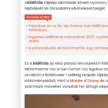
A
kiállítás
tájképi alkotásait követi nyomon
fejlődését és társadalmi elkötelezettségét.
OLVASSA EL MÉG
Párizsban és az Île-de-France-ban kiállítá
felfedezni
Ingyenes kiállítások márciusban 2027: a pári
átélni.
A párizsi Musée de Montmartre: egy történ
Ez a
kiállítás
az első párizsi retrospektív kiá
Montmartre-on, a rue Cortot-on, egykori otth
utcáktól a Rolleboise-i vidékig terjedő tájk
intézményekből, mint a
Musée d'Orsay
és
a
származó műveket vonultat fel, átfogó kép