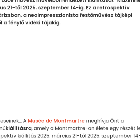
 Luce művész műveiből rendezett kiállítását "Maximili
us 21-től 2025. szeptember 14-ig. Ez a retrospektív
 Párizsban, a neoimpresszionista festőművész tájképi
 a fénylő vidéki tájakig.
eseinek... A
Musée de Montmartre
meghívja Önt a
ímű
kiállításra
, amely a Montmartre-on élete egy részét l
ektív kiállítás 2025. március 21-től 2025. szeptember 14-