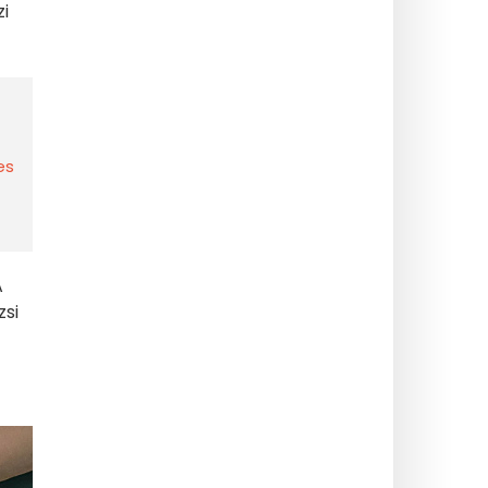
i
es
A
zsi