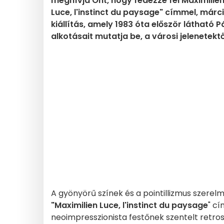
meghívja Önt, hogy fedezze fel Maximilien
Luce, l'instinct du paysage" címmel, márci
kiállítás, amely 1983 óta először látható
alkotásait mutatja be, a városi jelenetektől
A gyönyörű színek és a pointillizmus szerelm
"Maximilien Luce, l'instinct du paysage
" c
neoimpresszionista festőnek szentelt retrosp