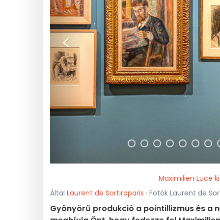
<
Maximilien Luce k
Által
Laurent de Sortiraparis
· Fotók Laurent de Sort
Gyönyörű produkció a pointillizmus és a 