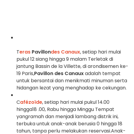
T
eras
Pavillon
des Canaux
, setiap hari mulai
pukul 12 siang hingga 9 malam Terletak di
jantung Bassin de la Villette, di arondisemen ke-
19 Paris,
Pavillon des Canaux
adalah tempat
untuk bersantai dan menikmati minuman serta
hidangan lezat yang menghadap ke cekungan.
C
afézoïde
, setiap hari mulai pukul 14.00
hingga
18
.00,
Rabu hingga Minggu
Tempat
yang
ramah dan menjadi lambang distrik
ini,
terbuka untuk anak-anak berusia 0 hingga 18
tahun, tanpa perlu
melakukan reservasi.
Anak-