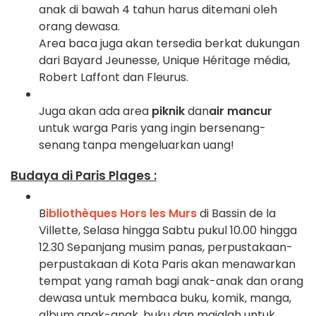
anak di bawah 4 tahun harus ditemani oleh
orang dewasa.
A
rea baca juga akan tersedia berkat dukungan
dari Bayard Jeunesse, Unique Héritage média,
Robert Laffont dan Fleurus
.
Juga akan ada area
piknik
dan
air mancur
untuk warga Paris yang ingin bersenang-
senang tanpa mengeluarkan uang!
Budaya di Paris Plages :
B
ibliothèques Hors les Murs
di Bassin de la
Villette, Selasa hingga Sabtu pukul 10.00 hingga
12.30 Sepanjang musim panas, perpustakaan-
perpustakaan di Kota Paris akan menawarkan
tempat yang ramah bagi anak-anak dan orang
dewasa untuk membaca buku, komik, manga,
album anak-anak, buku dan majalah untuk