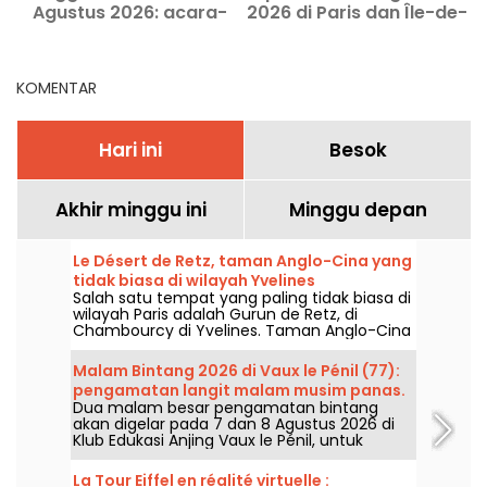
Agustus 2026: acara-
2026 di Paris dan Île-de-
acara wajib
France
t
KOMENTAR
Hari ini
Besok
Akhir minggu ini
Minggu depan
Le Désert de Retz, taman Anglo-Cina yang
tidak biasa di wilayah Yvelines
Salah satu tempat yang paling tidak biasa di
wilayah Paris adalah Gurun de Retz, di
Chambourcy di Yvelines. Taman Anglo-Cina
abad ke-18 ini adalah salah satu dari sedikit
taman yang masih dipertahankan dalam
Malam Bintang 2026 di Vaux le Pénil (77):
keadaan aslinya. Tempat yang mempesona
pengamatan langit malam musim panas.
ini, yang pernah dikunjungi oleh tokoh-tokoh
Dua malam besar pengamatan bintang
terkenal seperti Marie-Antoinette dan
akan digelar pada 7 dan 8 Agustus 2026 di
Thomas Jefferson, menonjol karena
Klub Edukasi Anjing Vaux le Pénil, untuk
bangunannya yang fantastis. Anda juga
merayakan edisi terbaru Nuits des Etoiles.
akan senang menemukan banyak pohon
luar biasa yang mendominasi area lanskap.
La Tour Eiffel en réalité virtuelle :