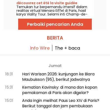
découvrez cet été la visite guidée
Temukan tur berpemandu imersif dalam
historique de Viality Tour Menara Eiffel
realitas virtual Menara Eiffel di Paris, hasil
dalam realitas virtual: saksikan tur
karya Viality Tour. Selami inti Champ-de-
berpemandu bersejarah dari Viality Tour
Mars dan hayati kembali proses
musim panas ini.
pembangunan hingga peresmian Dame de
Perbaiki pencarian Anda
Fer pada 1889. Versi baru yang lebih akurat
dari sebelumnya telah dirilis pada 31 Maret
2026. Untuk momen ini, kami punya kode
promo khusus untuk Anda! Dan untuk
BERITA
menghadapi suhu panas yang menggila,
semua tur mereka berlangsung di tempat
teduh.
Info Wire
The + baca
Jumat
18:31
Hari Warisan 2026: kunjungan ke Biara
Maubuisson (95), berikut jadwalnya
15:31
Kematian Kavinsky: di mana dan kapan
pemakaman di Paris akan digelar?
15:01
Anda ingin melihat Paus Leo XIV di Paris?
Berikut tanggal dan jam pembukaan