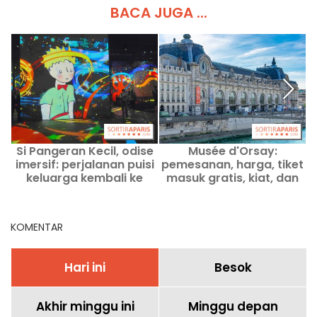
BACA JUGA ...
Si Pangeran Kecil, odise
Musée d'Orsay:
imersif: perjalanan puisi
pemesanan, harga, tiket
keluarga kembali ke
masuk gratis, kiat, dan
Atelier des Lumières
pameran terkini
a
KOMENTAR
Hari ini
Besok
Akhir minggu ini
Minggu depan