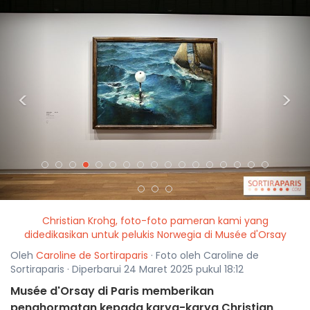
<
>
Christian Krohg, foto-foto pameran kami yang
didedikasikan untuk pelukis Norwegia di Musée d'Orsay
Oleh
Caroline de Sortiraparis
· Foto oleh Caroline de
Sortiraparis · Diperbarui 24 Maret 2025 pukul 18:12
Musée d'Orsay di Paris memberikan
penghormatan kepada karya-karya Christian