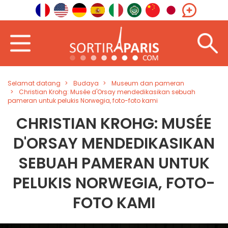
Selamat datang
Budaya
Museum dan pameran
Christian Krohg: Musée d'Orsay mendedikasikan sebuah
pameran untuk pelukis Norwegia, foto-foto kami
CHRISTIAN KROHG: MUSÉE
D'ORSAY MENDEDIKASIKAN
SEBUAH PAMERAN UNTUK
PELUKIS NORWEGIA, FOTO-
FOTO KAMI