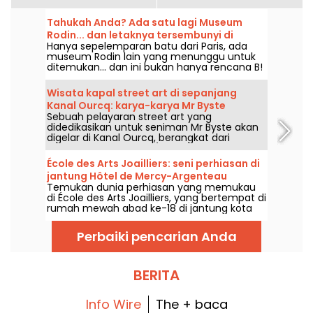
Tahukah Anda? Ada satu lagi Museum
Rodin... dan letaknya tersembunyi di
Hanya sepelemparan batu dari Paris, ada
Meudon, di jantung wilayah 92!
museum Rodin lain yang menunggu untuk
ditemukan... dan ini bukan hanya rencana B!
Terletak di Meudon, dalam suasana hijau di
departemen Hauts-de-Seine (92), situs
Wisata kapal street art di sepanjang
rahasia ini membawa Anda ke dunia
Kanal Ourcq: karya-karya Mr Byste
pematung dengan keaslian yang
Sebuah pelayaran street art yang
dipamerkan mengikuti arus air.
menakjubkan. Rumah, studio, taman...
didedikasikan untuk seniman Mr Byste akan
semua yang Anda butuhkan untuk
digelar di Kanal Ourcq, berangkat dari
menemukan kembali Rodin dengan cara
Jaurès, dalam rangka Été du Canal, pada
yang berbeda - gratis, tanpa perlu
hari Sabtu, 8 Agustus 2026. Rencananya:
memesan, dan di jantung alam, setiap akhir
École des Arts Joailliers: seni perhiasan di
pameran di atas kapal, tur berpemandu
pekan hingga akhir September.
jantung Hôtel de Mercy-Argenteau
untuk melihat mural-mural yang terlihat
Temukan dunia perhiasan yang memukau
dari atas air, dan penelusuran tentang dunia
di École des Arts Joailliers, yang bertempat di
stencil sang seniman.
rumah mewah abad ke-18 di jantung kota
Paris. Sepanjang tahun, pameran dan
lokakarya gratis menanti Anda untuk
Perbaiki pencarian Anda
mengetahui lebih lanjut tentang seni
perhiasan.
BERITA
Info Wire
The + baca