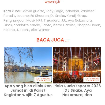
www.nrj.fr
Kata kunci :
david guetta
,
Lady Gaga
,
indocina
,
Vanessa
Paradis
,
Louane
,
Ed Sheeran
,
DJ Snake
,
Kendji Girac
,
Penghargaan Musik NRJ
,
Theodora
,
JUL
,
Aya Nakamura
,
Gims
,
charlotte cardin
,
Santa
,
Pierre Garnier
,
Chappell Roan
,
Helena.
,
Doechii
,
Alex Warren
BACA JUGA ...
Apa yang bisa dilakukan
Piala Dunia Esports 2026
Jumat ini di Paris?
: DJ Snake, Aya
Kegiatan wajib 7 Agustus
Nakamura, dan
2026
Theodora di La Seine
Musicale