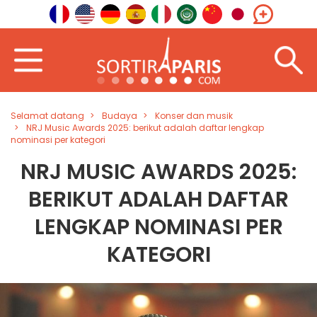
Selamat datang
Budaya
Konser dan musik
NRJ Music Awards 2025: berikut adalah daftar lengkap
nominasi per kategori
NRJ MUSIC AWARDS 2025:
BERIKUT ADALAH DAFTAR
LENGKAP NOMINASI PER
KATEGORI