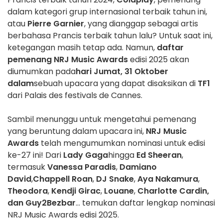
dalam kategori grup internasional terbaik tahun ini,
atau
Pierre Garnier
, yang dianggap sebagai artis
berbahasa Prancis terbaik tahun lalu? Untuk saat ini,
ketegangan masih tetap ada. Namun,
daftar
pemenang NRJ Music Awards
edisi 2025 akan
diumumkan pada
hari Jumat, 31 Oktober
dalam
sebuah upacara yang dapat disaksikan di
TF1
dari Palais des festivals de Cannes.
Sambil menunggu untuk mengetahui pemenang
yang beruntung dalam upacara ini,
NRJ Music
Awards
telah mengumumkan nominasi untuk edisi
ke-27 ini! Dari
Lady Gaga
hingga
Ed Sheeran
,
termasuk
Vanessa Paradis
,
Damiano
David
,
Chappell Roan
,
DJ Snake
,
Aya Nakamura
,
Theodora
,
Kendji Girac
,
Louane
,
Charlotte Cardin,
dan
Guy2Bezbar
... temukan daftar lengkap nominasi
NRJ Music Awards edisi 2025.