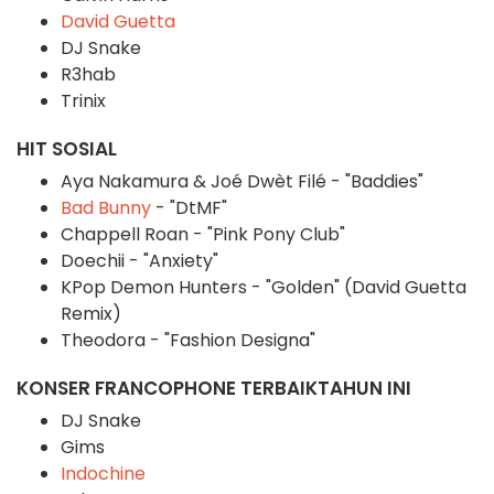
David Guetta
DJ Snake
R3hab
Trinix
HIT SOSIAL
Aya Nakamura & Joé Dwèt Filé - "Baddies"
Bad Bunny
- "DtMF"
Chappell Roan - "Pink Pony Club"
Doechii - "Anxiety"
KPop Demon Hunters - "Golden" (David Guetta
Remix)
Theodora - "Fashion Designa"
KONSER FRANCOPHONE TERBAIK
TAHUN INI
DJ Snake
Gims
Indochine