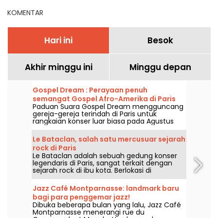
KOMENTAR
Hari ini
Besok
Akhir minggu ini
Minggu depan
Gospel Dream : Perayaan penuh
semangat Gospel Afro-Amerika di Paris
Paduan Suara Gospel Dream mengguncang
pada Agustus 2026
gereja-gereja terindah di Paris untuk
rangkaian konser luar biasa pada Agustus
2026. Pengalaman musik yang unik ini
merayakan harapan, persatuan, dan
Le Bataclan, salah satu mercusuar sejarah
ketahanan melalui nyanyian otentik dari
rock di Paris
Gereja Afro-Amerika.
Le Bataclan adalah sebuah gedung konser
legendaris di Paris, sangat terkait dengan
sejarah rock di ibu kota. Berlokasi di
arrondissement ke-11 yang sangat hidup, ia
tetap menjadi ikon utama bagi kancah
Jazz Café Montparnasse: landmark baru
musik Paris.
bagi para penggemar jazz!
Dibuka beberapa bulan yang lalu, Jazz Café
Montparnasse menerangi rue du