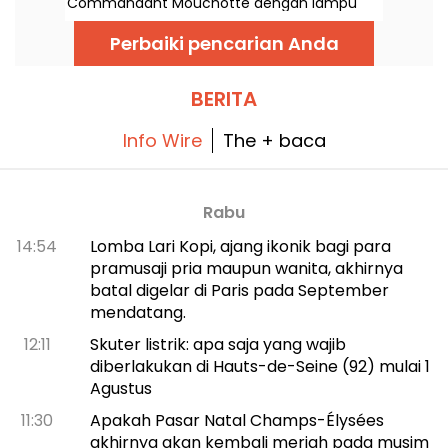
Commandant Mouchotte dengan lampu
neon berwarna merah terang. Di dalam, jazz
dan makanan enak menanti Anda....
Perbaiki pencarian Anda
BERITA
Info Wire
The + baca
Rabu
14:54
Lomba Lari Kopi, ajang ikonik bagi para
pramusaji pria maupun wanita, akhirnya
batal digelar di Paris pada September
mendatang.
12:11
Skuter listrik: apa saja yang wajib
diberlakukan di Hauts-de-Seine (92) mulai 1
Agustus
11:30
Apakah Pasar Natal Champs-Élysées
akhirnya akan kembali meriah pada musim