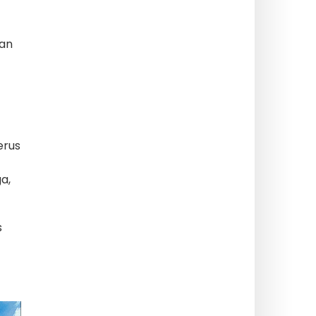
kan
erus
a,
s