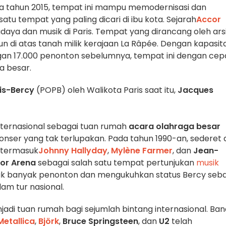
da tahun 2015, tempat ini mampu memodernisasi dan
u tempat yang paling dicari di ibu kota. Sejarah
Accor
udaya dan musik di Paris. Tempat yang dirancang oleh ars
un di atas tanah milik kerajaan La Râpée. Dengan kapasit
ngan 17.000 penonton sebelumnya, tempat ini dengan cep
a besar.
is-Bercy
(POPB) oleh Walikota Paris saat itu,
Jacques
ternasional sebagai tuan rumah
acara olahraga besar
konser yang tak terlupakan. Pada tahun 1990-an, sederet a
, termasuk
Johnny Hallyday
,
Mylène Farmer
, dan
Jean-
or Arena
sebagai salah satu tempat pertunjukan
musik
arik banyak penonton dan mengukuhkan status Bercy seb
am tur nasional.
adi tuan rumah bagi sejumlah bintang internasional. Ban
Metallica
,
Björk
,
Bruce Springsteen
, dan
U2
telah