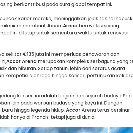
ng berkontribusi pada aura global tempat ini.
i puncak karier mereka, meninggalkan jejak tak terhapus
an milenium membuat
Accor Arena
berevolusi seiring
at ini ditutup untuk sementara waktu untuk renovasi
a sekitar €135 juta ini memperluas penawaran dan
ni,
Accor Arena
merupakan kompleks serbaguna yang t
 dan hiburan. Setiap tahun, lebih dari seratus acara
ri kompetisi olahraga hingga konser, pertunjukan keluarg
gedung konser: ini adalah bagian dari sejarah budaya Pari
san lain pada warisan budaya yang kaya ini. Dengan
 baru hingga legenda hidup,
Accor
Arena terus bersinar
k hanya di Prancis, tetapi juga di dunia.