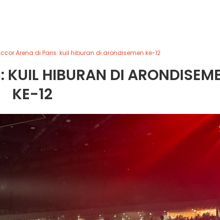
ccor Arena di Paris: kuil hiburan di arondisemen ke-12
: KUIL HIBURAN DI ARONDISEM
KE-12