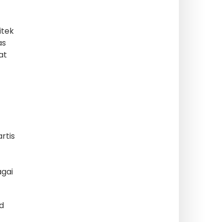
itek
as
at
rtis
agai
d