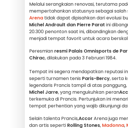
Melalui serangkaian renovasi, terutama pa
mempertahankan statusnya sebagai salah sat
Arena
tidak dapat dipisahkan dari evolusi b
Michel Andrault dan Pierre Parat
ini dibang
20.300 penonton saat ini, dibandingkan de
menjadi tempat favorit untuk acara berskal
Peresmian
resmi
Palais Omnisports de Par
Chirac
, dilakukan pada 3 Februari 1984.
Tempat ini segera mendapatkan reputasi in
seperti turnamen tenis
Paris-Bercy
, serta 
legendaris Prancis tampil di atas panggung
Michel Jarre
, yang mengukuhkan peran
Acc
terkemuka di Prancis. Pertunjukan ini men
tempat perhentian yang wajib dikunjungi dal
Selain talenta Prancis,
Accor
Arena juga menj
dan artis seperti
Rolling Stones
,
Madonna
,