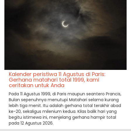
Kalender peristiwa 11 Agustus di Paris:
Gerhana matahari total 1999, kami
ceritakan untuk Anda
Pada 11 Agustus 1999, di Paris maupun seantero Prancis,
Bulan sepenuhnya menutupi Matahari selama kurang
lebih tiga menit. Itu adalah gerhana total terakhir abad
ke-20, sekaligus milenium kedua. Kilas balik hari yang
begitu istimewa ini, menjelang gerhana hampir total
pada 12 Agustus 2026.