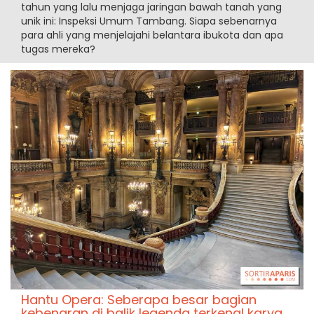
tahun yang lalu menjaga jaringan bawah tanah yang
unik ini: Inspeksi Umum Tambang. Siapa sebenarnya
para ahli yang menjelajahi belantara ibukota dan apa
tugas mereka?
Hantu Opera: Seberapa besar bagian
kebenaran di balik legenda terkenal karya