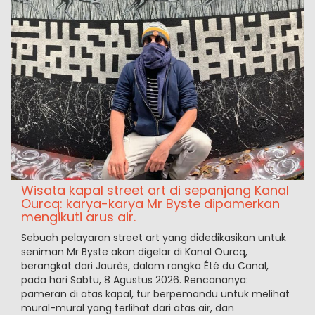
Wisata kapal street art di sepanjang Kanal
Ourcq: karya-karya Mr Byste dipamerkan
mengikuti arus air.
Sebuah pelayaran street art yang didedikasikan untuk
seniman Mr Byste akan digelar di Kanal Ourcq,
berangkat dari Jaurès, dalam rangka Été du Canal,
pada hari Sabtu, 8 Agustus 2026. Rencananya:
pameran di atas kapal, tur berpemandu untuk melihat
mural-mural yang terlihat dari atas air, dan