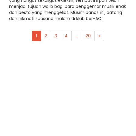
yang hangat sekaligus eklektik, tempat ini pun telah
menjadi tujuan wajib bagi para penggemar musik enak
dan pesta yang menggeliat. Musim panas ini, datang
dan nikmati suasana malam di klub ber-AC!
1
2
3
4
...
20
»