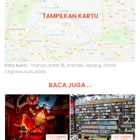
TAMPILKAN KARTU
Kata kunci :
trianon
,
paris 18
,
Animasi Jepang
,
Distrik
Clignancourt
,
paris
BACA JUGA ...