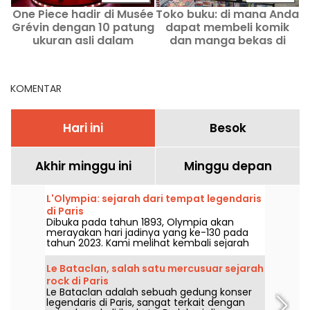
One Piece hadir di Musée
Toko buku: di mana Anda
J
Grévin dengan 10 patung
dapat membeli komik
ukuran asli dalam
dan manga bekas di
sebuah kabaret imersif!
Paris?
KOMENTAR
Hari ini
Besok
Akhir minggu ini
Minggu depan
L'Olympia: sejarah dari tempat legendaris
di Paris
Dibuka pada tahun 1893, Olympia akan
merayakan hari jadinya yang ke-130 pada
tahun 2023. Kami melihat kembali sejarah
tempat konser dan hiburan legendaris di
Paris ini, yang telah menjadi saksi dari orang-
Le Bataclan, salah satu mercusuar sejarah
orang seperti Edith Piaf, Jacques Brel,
rock di Paris
Barbara dan Johnny Hallyday, serta Billie
Le Bataclan adalah sebuah gedung konser
Holiday, The Beatles, dan The Rolling Stones.
legendaris di Paris, sangat terkait dengan