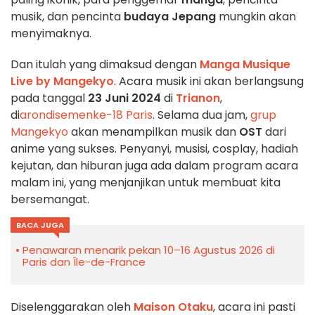
musik, dan pencinta
budaya Jepang
mungkin akan
menyimaknya.
Dan itulah yang dimaksud dengan
Manga Musique
Live by Mangekyo
.
Acara musik ini akan berlangsung
pada tanggal
23 Juni 2024
di
Trianon
,
di
arondisemen
ke-18 Paris
. Selama dua jam,
grup
Mangekyo
akan menampilkan musik dan
OST
dari
anime yang sukses. Penyanyi, musisi, cosplay, hadiah
kejutan, dan hiburan juga ada dalam program acara
malam ini, yang menjanjikan untuk membuat kita
bersemangat.
BACA JUGA
Penawaran menarik pekan 10–16 Agustus 2026 di
Paris dan Île-de-France
Diselenggarakan oleh
Maison Otaku
, acara ini pasti