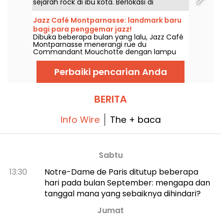
sejarah rock di ibu kota. Berlokasi di
arrondissement ke-11 yang sangat hidup, ia
tetap menjadi ikon utama bagi kancah
Jazz Café Montparnasse: landmark baru
musik Paris.
bagi para penggemar jazz!
Dibuka beberapa bulan yang lalu, Jazz Café
Montparnasse menerangi rue du
Commandant Mouchotte dengan lampu
neon berwarna merah terang. Di dalam, jazz
dan makanan enak menanti Anda....
Perbaiki pencarian Anda
BERITA
Info Wire
The + baca
Sabtu
13:30
Notre-Dame de Paris ditutup beberapa
hari pada bulan September: mengapa dan
tanggal mana yang sebaiknya dihindari?
Jumat