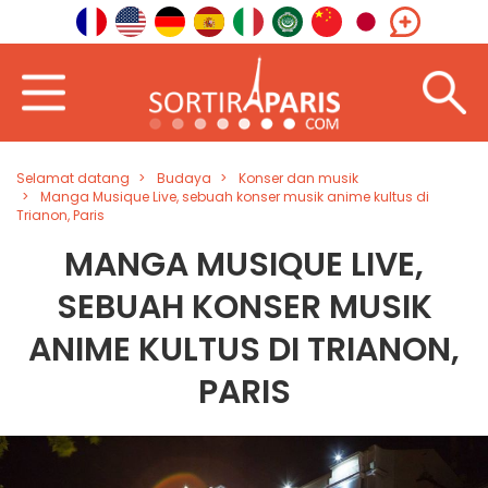
Selamat datang
Budaya
Konser dan musik
Manga Musique Live, sebuah konser musik anime kultus di
Trianon, Paris
MANGA MUSIQUE LIVE,
SEBUAH KONSER MUSIK
ANIME KULTUS DI TRIANON,
PARIS