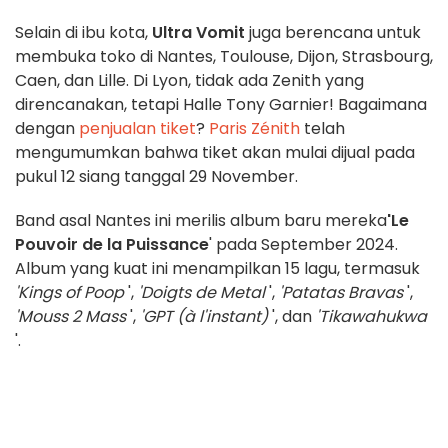
Selain di ibu kota,
Ultra Vomit
juga berencana untuk
membuka toko di Nantes, Toulouse, Dijon, Strasbourg,
Caen, dan Lille. Di Lyon, tidak ada Zenith yang
direncanakan, tetapi Halle Tony Garnier! Bagaimana
dengan
penjualan tiket
?
Paris Zénith
telah
mengumumkan bahwa tiket akan mulai dijual pada
pukul 12 siang tanggal 29 November.
Band asal Nantes ini merilis album baru mereka
'Le
Pouvoir de la Puissance
' pada September 2024.
Album yang kuat ini menampilkan 15 lagu, termasuk
'Kings of Poop
',
'Doigts de Metal
',
'Patatas Bravas
',
'Mouss 2 Mass
',
'GPT (à l'instant)
', dan
'Tikawahukwa
'.