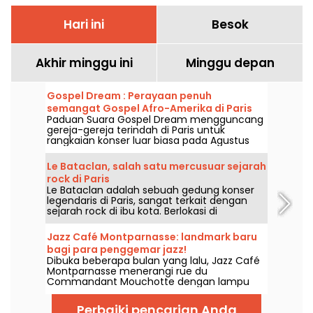
Hari ini
Besok
Akhir minggu ini
Minggu depan
Gospel Dream : Perayaan penuh
semangat Gospel Afro-Amerika di Paris
Paduan Suara Gospel Dream mengguncang
pada Agustus 2026
gereja-gereja terindah di Paris untuk
rangkaian konser luar biasa pada Agustus
2026. Pengalaman musik yang unik ini
merayakan harapan, persatuan, dan
Le Bataclan, salah satu mercusuar sejarah
ketahanan melalui nyanyian otentik dari
rock di Paris
Gereja Afro-Amerika.
Le Bataclan adalah sebuah gedung konser
legendaris di Paris, sangat terkait dengan
sejarah rock di ibu kota. Berlokasi di
arrondissement ke-11 yang sangat hidup, ia
tetap menjadi ikon utama bagi kancah
Jazz Café Montparnasse: landmark baru
musik Paris.
bagi para penggemar jazz!
Dibuka beberapa bulan yang lalu, Jazz Café
Montparnasse menerangi rue du
Commandant Mouchotte dengan lampu
neon berwarna merah terang. Di dalam, jazz
dan makanan enak menanti Anda....
Perbaiki pencarian Anda