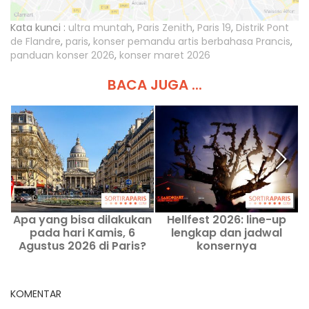
Kata kunci :
ultra muntah
,
Paris Zenith
,
Paris 19
,
Distrik Pont
de Flandre
,
paris
,
konser pemandu artis berbahasa Prancis
,
panduan konser 2026
,
konser maret 2026
BACA JUGA ...
Apa yang bisa dilakukan
Hellfest 2026: line-up
pada hari Kamis, 6
lengkap dan jadwal
Agustus 2026 di Paris?
konsernya
Acara yang tidak boleh
dilewatkan
KOMENTAR