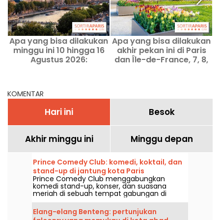
Apa yang bisa dilakukan
Apa yang bisa dilakukan
A
minggu ini 10 hingga 16
akhir pekan ini di Paris
Agustus 2026:
dan Île-de-France, 7, 8,
rekomendasi hiburan
dan 9 Agustus 2026
selama seminggu penuh
di Paris
KOMENTAR
Hari ini
Besok
Akhir minggu ini
Minggu depan
Prince Comedy Club: komedi, koktail, dan
stand-up di jantung kota Paris
Prince Comedy Club menggabungkan
komedi stand-up, konser, dan suasana
meriah di sebuah tempat gabungan di
arondisemen ke-6. Sebuah alamat yang
dapat Anda temukan untuk menikmati
Elang-elang Benteng: pertunjukan
malam yang penuh tawa dan humor.