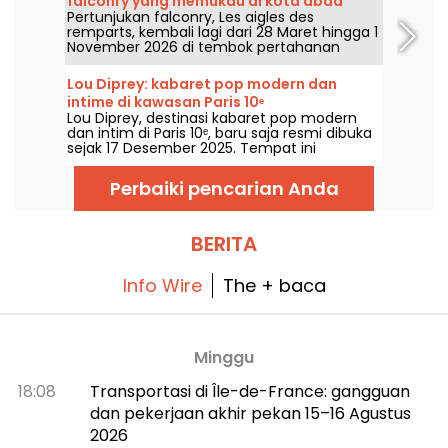
falconry yang memukau di kota abad
Pertunjukan falconry, Les aigles des
pertengahan Provins
remparts, kembali lagi dari 28 Maret hingga 1
November 2026 di tembok pertahanan
Provins. Saksikan burung pemangsa yang
menakjubkan dalam harmoni sempurna
Lou Diprey: kabaret pop modern dan
dengan kuda-kuda yang elegan.
intime di kawasan Paris 10ᵉ
Lou Diprey, destinasi kabaret pop modern
dan intim di Paris 10ᵉ, baru saja resmi dibuka
sejak 17 Desember 2025. Tempat ini
menyajikan makan malam bistronomi yang
lezat, pertunjukan tari yang penuh
Perbaiki pencarian Anda
semangat, dan suasana after-party yang
meriah, semuanya dirancang dalam
suasana remang-remang untuk
menghadirkan pengalaman malam hari
BERITA
yang kontemporer. Siap-siap untuk menjajal
pengalaman berbeda dari biasanya?
Info Wire
The + baca
Minggu
18:08
Transportasi di Île-de-France: gangguan
dan pekerjaan akhir pekan 15–16 Agustus
2026