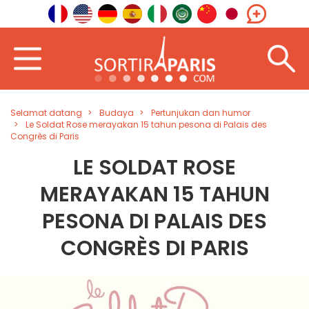
Selamat datang
Budaya
Pertunjukan dan humor
Le Soldat Rose merayakan 15 tahun pesona di Palais des
Congrès di Paris
LE SOLDAT ROSE
MERAYAKAN 15 TAHUN
PESONA DI PALAIS DES
CONGRÈS DI PARIS