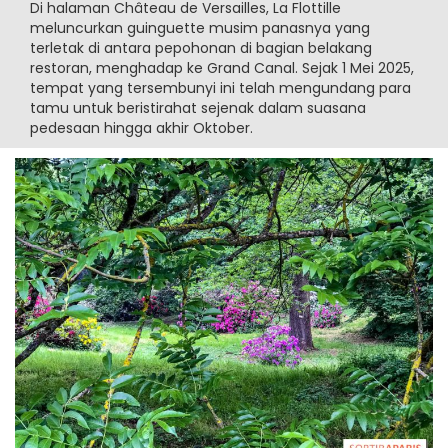
Di halaman Château de Versailles, La Flottille
meluncurkan guinguette musim panasnya yang
terletak di antara pepohonan di bagian belakang
restoran, menghadap ke Grand Canal. Sejak 1 Mei 2025,
tempat yang tersembunyi ini telah mengundang para
tamu untuk beristirahat sejenak dalam suasana
pedesaan hingga akhir Oktober.