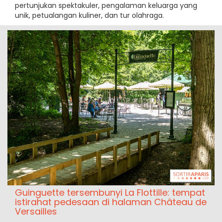
pertunjukan spektakuler, pengalaman keluarga yang
unik, petualangan kuliner, dan tur olahraga.
Guinguette tersembunyi La Flottille: tempat
istirahat pedesaan di halaman Château de
Versailles