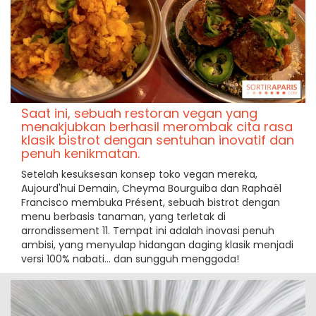
Saat ini, sebuah restoran vegan yang
menakjubkan berhasil merombak cita rasa
klasik bistrot dengan sentuhan inovatif dan
penuh kenikmatan.
Setelah kesuksesan konsep toko vegan mereka,
Aujourd'hui Demain, Cheyma Bourguiba dan Raphaël
Francisco membuka Présent, sebuah bistrot dengan
menu berbasis tanaman, yang terletak di
arrondissement 11. Tempat ini adalah inovasi penuh
ambisi, yang menyulap hidangan daging klasik menjadi
versi 100% nabati... dan sungguh menggoda!