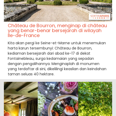
Château de Bourron, menginap di château
yang benar-benar bersejarah di wilayah
Ile-de-France
Kita akan pergi ke Seine-et-Marne untuk menemukan
harta karun tersembunyi: Château de Bourron,
kediaman bersejarah dari abad ke-17 di dekat
Fontainebleau, surga kedamaian yang sepadan
dengan pengalihannya. Menginaplah di monumen
yang terdaftar di sini, dikelilingi keaslian dan keindahan
taman seluas 40 hektare.