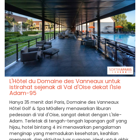
L'Hôtel du Domaine des Vanneaux untuk
istirahat sejenak di Val d'Oise dekat l'Isle
Adam-95
Hanya 35 menit dari Paris, Domaine des Vanneaux
Hôtel Golf & Spa MGallery menawarkan liburan
pedesaan di Val d'Oise, sangat dekat dengan L'Isle-
Adam. Terletak di tengah-tengah lapangan golf yang
hijau, hotel bintang 4 ini menawarkan pengalaman
menginap yang memadukan kesehatan, keahlian
memasak, dan aktivitas luar ruangan, ideal untuk akhir