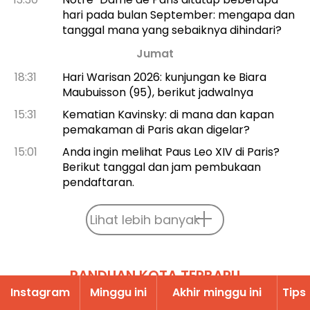
hari pada bulan September: mengapa dan
tanggal mana yang sebaiknya dihindari?
Jumat
18:31
Hari Warisan 2026: kunjungan ke Biara
Maubuisson (95), berikut jadwalnya
15:31
Kematian Kavinsky: di mana dan kapan
pemakaman di Paris akan digelar?
15:01
Anda ingin melihat Paus Leo XIV di Paris?
Berikut tanggal dan jam pembukaan
pendaftaran.
Lihat lebih banyak
PANDUAN KOTA TERBARU
Instagram
Minggu ini
Akhir minggu ini
Tips