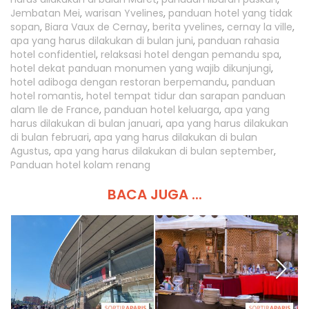
Jembatan Mei
,
warisan Yvelines
,
panduan hotel yang tidak
sopan
,
Biara Vaux de Cernay
,
berita yvelines
,
cernay la ville
,
apa yang harus dilakukan di bulan juni
,
panduan rahasia
hotel confidentiel
,
relaksasi hotel dengan pemandu spa
,
hotel dekat panduan monumen yang wajib dikunjungi
,
hotel adiboga dengan restoran berpemandu
,
panduan
hotel romantis
,
hotel tempat tidur dan sarapan panduan
alam Ile de France
,
panduan hotel keluarga
,
apa yang
harus dilakukan di bulan januari
,
apa yang harus dilakukan
di bulan februari
,
apa yang harus dilakukan di bulan
Agustus
,
apa yang harus dilakukan di bulan september
,
Panduan hotel kolam renang
BACA JUGA ...