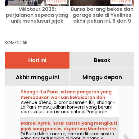
Vélotour 2026:
Bursa barang bekas dan
perjalanan sepeda yang
garage sale di Yvelines
d
unik menelusuri jejak
akhir pekan ini, 8 dan 9
a
Olimpiade di bagian
Agustus 2026 - 78
F
utara Paris
KOMENTAR
Hari ini
Besok
Akhir minggu ini
Minggu depan
Shangri-La Paris, istana pangeran yang
memadukan warisan kekaisaran dan
Avenue d'Iéna, di arondisemen 16ᵉ, Shangri-
kemewahan Asia di Avenue d'Iéna
La Paris mewujudkan konversi yang berani
dan sukses, dari istana pribadi Pangeran
Roland Bonaparte menjadi hotel yang
terdaftar sebagai Monumen Bersejarah dan
Marcel Aymé, hotel sastra yang mengikuti
istana terkemuka.
jejak sang penulis, di jantung Montmartre
Di Butte Montmartre, nikmati liburan sastra
yang tak terlupakan di hotel bintang 4