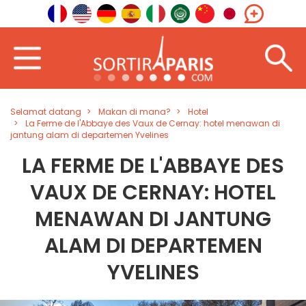
Selamat datang
Makan di mana?
Hotel
La Ferme de l'Abbaye des Vaux de Cernay: hotel menawan di
jantung alam di departemen Yvelines
LA FERME DE L'ABBAYE DES
VAUX DE CERNAY: HOTEL
MENAWAN DI JANTUNG
ALAM DI DEPARTEMEN
YVELINES