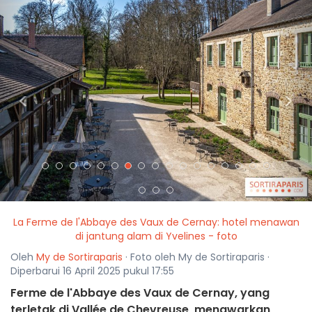
<
>
La Ferme de l'Abbaye des Vaux de Cernay: hotel menawan
di jantung alam di Yvelines - foto
Oleh
My de Sortiraparis
· Foto oleh My de Sortiraparis ·
Diperbarui 16 April 2025 pukul 17:55
Ferme de l'Abbaye des Vaux de Cernay, yang
terletak di Vallée de Chevreuse, menawarkan