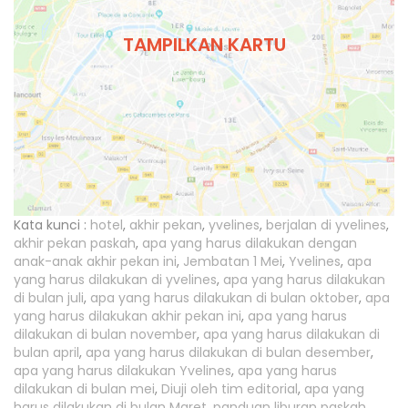
TAMPILKAN KARTU
Kata kunci :
hotel
,
akhir pekan
,
yvelines
,
berjalan di yvelines
,
akhir pekan paskah
,
apa yang harus dilakukan dengan
anak-anak akhir pekan ini
,
Jembatan 1 Mei
,
Yvelines
,
apa
yang harus dilakukan di yvelines
,
apa yang harus dilakukan
di bulan juli
,
apa yang harus dilakukan di bulan oktober
,
apa
yang harus dilakukan akhir pekan ini
,
apa yang harus
dilakukan di bulan november
,
apa yang harus dilakukan di
bulan april
,
apa yang harus dilakukan di bulan desember
,
apa yang harus dilakukan Yvelines
,
apa yang harus
dilakukan di bulan mei
,
Diuji oleh tim editorial
,
apa yang
harus dilakukan di bulan Maret
,
panduan liburan paskah
,