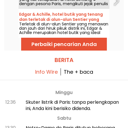
dengan pesona Paris, mengikuti jejak penulis
Marcel Aymé, yang tinggal di distrik ini dan
meninggalkan jejak dengan Passe-muraille-
Edgar & Achille, hotel butik yang tenang
nya yang terkenal!
dan terletak di alun-alun Sentier yang
Terletak di alun-alun Sentier yang menawan
menawan
dan jauh dari hiruk pikuk distrik ini, Edgar &
Achille merupakan hotel butik yang ideal
untuk tidur malam yang menenangkan.
Perbaiki pencarian Anda
BERITA
Info Wire
The + baca
Minggu
12:36
Skuter listrik di Paris: tanpa perlengkapan
ini, Anda kini berisiko didenda.
Sabtu
13:30
Notre-Dame de Paris ditutup beberapa