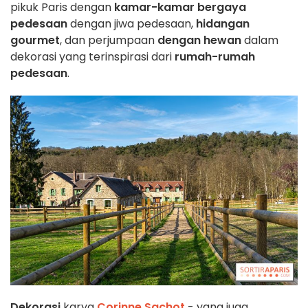
pikuk Paris dengan
kamar-kamar bergaya
pedesaan
dengan jiwa pedesaan,
hidangan
gourmet
, dan perjumpaan
dengan hewan
dalam
dekorasi yang terinspirasi dari
rumah-rumah
pedesaan
.
Dekorasi
karya
Corinne Sachot
- yang juga