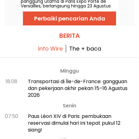
panggung utama di Paris Expo Porte de
Versailles, berlangsung hingga 23 Agustus
2026. Pada konferensi pers hari Rabu, 8 Juli,
penyelenggara mengumumkan sudah
Perbaiki pencarian Anda
terjual 100.000 tiket untuk edisi perdana kali
ini di luar Arab Saudi. Kita rangkum apa yang
akan datang dalam beberapa minggu ke
depan.
BERITA
Info Wire
The + baca
Minggu
18:08
Transportasi di Île-de-France: gangguan
dan pekerjaan akhir pekan 15–16 Agustus
2026
Senin
07:50
Paus Léon XIV di Paris: pembukaan
reservasi dimulai hari ini tepat pukul 12
siang!