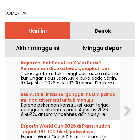
KOMENTAR
Hari ini
Besok
Akhir minggu ini
Minggu depan
Ingin melihat Paus Leo XIV di Paris?
Pemesanan dibuka besok, siapkan diri
Ticket gratis untuk menghadiri acara utama
Anda!
kunjungan Paus Léon XIV dibuka pada Senin,
10 Agustus 2026 pukul 12:00 siang. Platform
pendaftaran, konfirmasi, dan akses tanpa
reservasi: inilah yang perlu Anda ketahui
RER A, lalu lintas terganggu musim panas
sebelum mencoba mendapatkan tempat.
ini: apa alternatif untuk menuju
Karena pekerjaan konstruksi, akan terjadi
Disneyland Paris?
gangguan lalu lintas pada Agustus 2026
diRER A, antara Vincennes dan Noisy-le-
Grand Mont d'Est. Lalu, apa saja alternatif
transportasi umum untuk menuju taman
Esports World Cup 2026 di Paris: sudah
Disneyland Paris? Kami jawab untuk Anda.
terjual 100.000 tiket, jadwalnya
Esports World Cup 2026 kini memenuhi