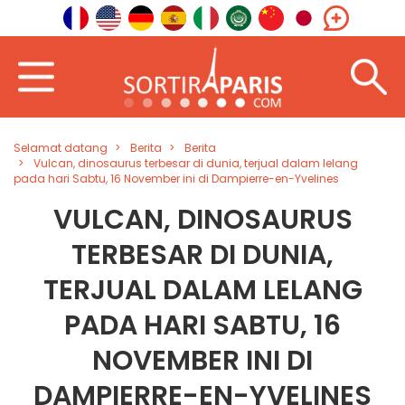
Selamat datang
Berita
Berita
Vulcan, dinosaurus terbesar di dunia, terjual dalam lelang
pada hari Sabtu, 16 November ini di Dampierre-en-Yvelines
VULCAN, DINOSAURUS
TERBESAR DI DUNIA,
TERJUAL DALAM LELANG
PADA HARI SABTU, 16
NOVEMBER INI DI
DAMPIERRE-EN-YVELINES