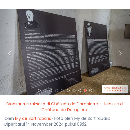
<
>
Dinosaurus raksasa di Château de Dampierre - Jurassic di
Château de Dampierre
Oleh
My de Sortiraparis
· Foto oleh My de Sortiraparis ·
Diperbarui 14 November 2024 pukul 09:12