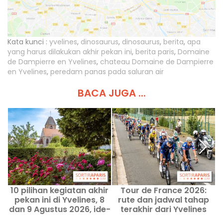
Kata kunci :
yvelines
,
dinosaurus
,
dinosaurus
,
berita
,
apa
yang harus dilakukan akhir pekan ini
,
berita paris
,
Domaine
de Dampierre en Yvelines
,
chateau Domaine de Dampierre
en Yvelines
,
peredam panas pada saluran air
BACA JUGA ...
10 pilihan kegiatan akhir
Tour de France 2026:
1
pekan ini di Yvelines, 8
rute dan jadwal tahap
dan 9 Agustus 2026, ide-
terakhir dari Yvelines
ide menarik
menuju Paris