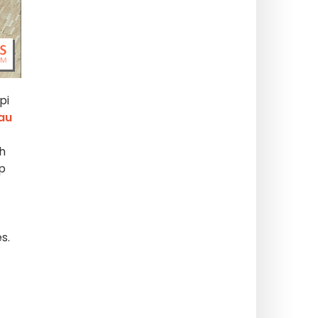
pi
au
h
p
s.