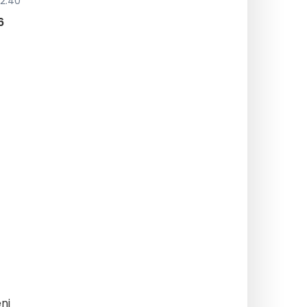
22:40
6
ni