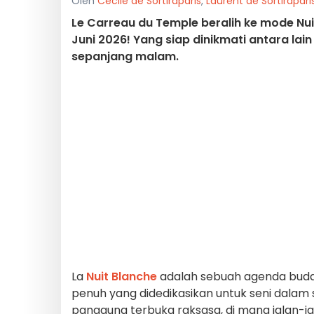
Oleh
Cécile de Sortiraparis
,
Laurent de Sortirapari
Le Carreau du Temple beralih ke mode Nuit
Juni 2026! Yang siap dinikmati antara lai
sepanjang malam.
La
Nuit Blanche
adalah sebuah agenda buday
penuh yang didedikasikan untuk seni dalam 
panggung terbuka raksasa, di mana jalan-ja