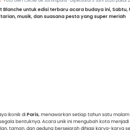
s
· Foto oleh Cécile de Sortiraparis · Diperbarui 5 Juni 2026 pukul 
 Blanche untuk edisi terbaru acara budaya ini, Sabtu, 
n tarian, musik, dan suasana pesta yang super meriah
a ikonik di
Paris
, menawarkan setiap tahun satu malam
segala bentuknya. Acara unik ini mengubah kota menjadi
lan, taman, dan gedung bersejarah dihiasi karya-karya se