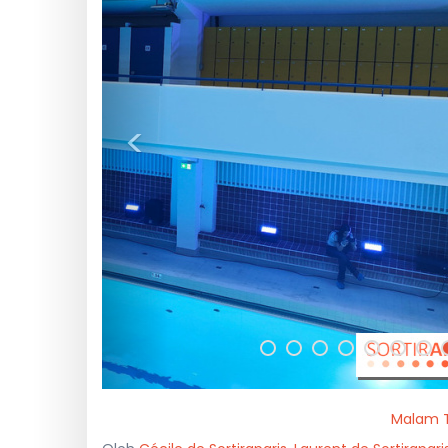
<
Malam T