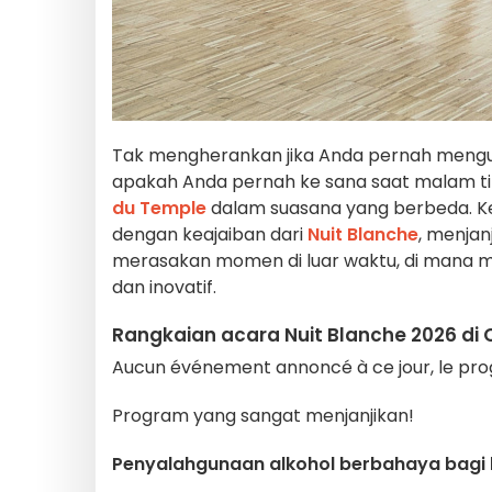
Tak mengherankan jika Anda pernah mengu
apakah Anda pernah ke sana saat malam tib
du Temple
dalam suasana yang berbeda. K
dengan keajaiban dari
Nuit Blanche
, menja
merasakan momen di luar waktu, di mana m
dan inovatif.
Rangkaian acara Nuit Blanche 2026 di 
Aucun événement annoncé à ce jour, le prog
Program yang sangat menjanjikan!
Penyalahgunaan alkohol berbahaya bagi k