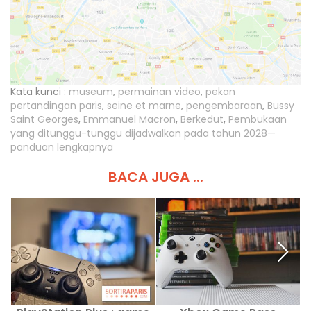
Kata kunci :
museum
,
permainan video
,
pekan
pertandingan paris
,
seine et marne
,
pengembaraan
,
Bussy
Saint Georges
,
Emmanuel Macron
,
Berkedut
,
Pembukaan
yang ditunggu-tunggu dijadwalkan pada tahun 2028—
panduan lengkapnya
BACA JUGA ...