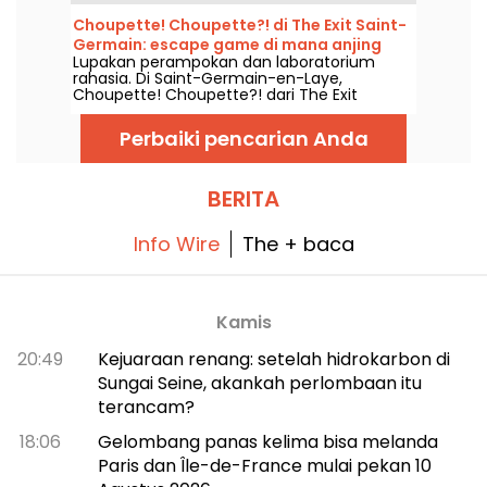
skor, pemenang tiap turnamen, serta jadwal
pertandingan mendatang.
Choupette! Choupette?! di The Exit Saint-
Germain: escape game di mana anjing
Lupakan perampokan dan laboratorium
dan kucing saling menuntaskan rekening
rahasia. Di Saint-Germain-en-Laye,
mereka.
Choupette! Choupette?! dari The Exit
membawa para pemain ke petualangan gila
di mana misi menjaga anjing yang
Perbaiki pencarian Anda
sederhana berubah jadi perang geng... versi
anjing melawan kucing.
BERITA
Info Wire
The + baca
Kamis
20:49
Kejuaraan renang: setelah hidrokarbon di
Sungai Seine, akankah perlombaan itu
terancam?
18:06
Gelombang panas kelima bisa melanda
Paris dan Île-de-France mulai pekan 10