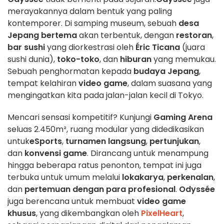
merayakannya dalam bentuk yang paling
kontemporer. Di samping museum, sebuah
desa
Jepang bertema
akan terbentuk, dengan
restoran
,
bar sushi
yang diorkestrasi oleh
Éric Ticana
(juara
sushi dunia),
toko-toko
, dan
hiburan
yang memukau.
Sebuah penghormatan kepada
budaya Jepang
,
tempat kelahiran
video game
, dalam suasana yang
mengingatkan kita pada jalan-jalan kecil di Tokyo.
Mencari sensasi kompetitif? Kunjungi
Gaming Arena
seluas 2.450m², ruang modular yang didedikasikan
untuk
eSports
,
turnamen langsung
,
pertunjukan
,
dan
konvensi game
. Dirancang untuk menampung
hingga beberapa ratus penonton, tempat ini juga
terbuka untuk umum melalui
lokakarya
,
perkenalan
,
dan
pertemuan dengan para profesional
.
Odyssée
juga berencana untuk membuat
video game
khusus
, yang dikembangkan oleh
PixelHeart
,