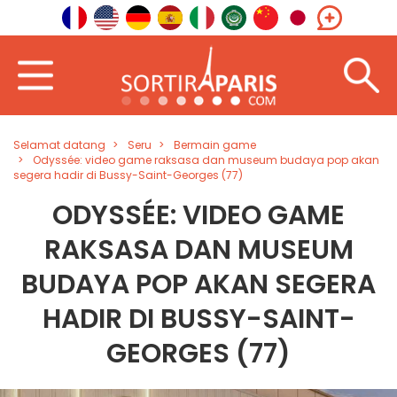
Selamat datang
Seru
Bermain game
Odyssée: video game raksasa dan museum budaya pop akan
segera hadir di Bussy-Saint-Georges (77)
ODYSSÉE: VIDEO GAME
RAKSASA DAN MUSEUM
BUDAYA POP AKAN SEGERA
HADIR DI BUSSY-SAINT-
GEORGES (77)