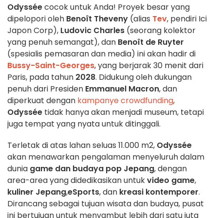
Odyssée
cocok untuk Anda! Proyek besar yang
dipelopori oleh
Benoît Theveny
(alias
Tev
, pendiri Ici
Japon Corp),
Ludovic Charles
(seorang kolektor
yang penuh semangat), dan
Benoît de Ruyter
(spesialis pemasaran dan media) ini akan hadir di
Bussy-Saint-Georges
, yang berjarak 30 menit dari
Paris, pada tahun
2028
. Didukung oleh dukungan
penuh dari Presiden
Emmanuel Macron
, dan
diperkuat dengan
kampanye crowdfunding
,
Odyssée
tidak hanya akan menjadi museum, tetapi
juga tempat yang nyata untuk ditinggali.
Terletak di atas lahan seluas 11.000 m2,
Odyssée
akan menawarkan pengalaman menyeluruh dalam
dunia
game dan budaya pop Jepang
, dengan
area-area yang didedikasikan untuk
video game
,
kuliner Jepang
,
eSports
, dan
kreasi kontemporer
.
Dirancang sebagai tujuan wisata dan budaya, pusat
ini bertujuan untuk menyambut lebih dari satu juta