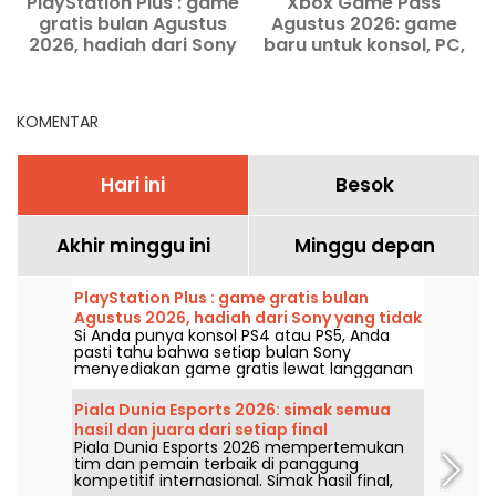
PlayStation Plus : game
Xbox Game Pass
F
gratis bulan Agustus
Agustus 2026: game
2026, hadiah dari Sony
baru untuk konsol, PC,
yang tidak boleh
dan cloud
dilewatkan
KOMENTAR
Hari ini
Besok
Akhir minggu ini
Minggu depan
PlayStation Plus : game gratis bulan
Agustus 2026, hadiah dari Sony yang tidak
Si Anda punya konsol PS4 atau PS5, Anda
boleh dilewatkan
pasti tahu bahwa setiap bulan Sony
menyediakan game gratis lewat langganan
PlayStation Plus. Jadi, game apa saja yang
gratis untuk Agustus 2026? Simak pilihan
Piala Dunia Esports 2026: simak semua
bulan ini.
hasil dan juara dari setiap final
Piala Dunia Esports 2026 mempertemukan
tim dan pemain terbaik di panggung
kompetitif internasional. Simak hasil final,