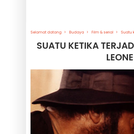
Selamat datang
Budaya
Film & serial
Suatu k
SUATU KETIKA TERJADI
LEONE