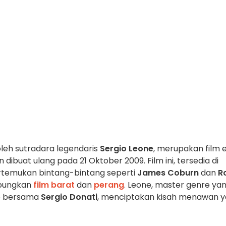
 oleh sutradara legendaris
Sergio Leone
, merupakan film 
n dibuat ulang pada 21 Oktober 2009. Film ini, tersedia di
temukan bintang-bintang seperti
James Coburn
dan
R
abungkan
film
barat
dan
perang
. Leone, master genre ya
io bersama
Sergio Donati
, menciptakan kisah menawan 