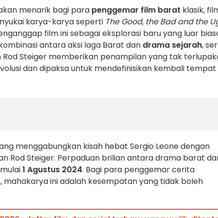
akan menarik bagi para
penggemar film barat
klasik, fil
nyukai karya-karya seperti
The Good, the Bad and the U
ganggap film ini sebagai eksplorasi baru yang luar bias
da kombinasi antara aksi laga Barat dan
drama sejarah
, se
 Rod Steiger memberikan penampilan yang tak terlupak
evolusi dan dipaksa untuk mendefinisikan kembali tempat
ang menggabungkan kisah hebat Sergio Leone dengan
an Rod Steiger. Perpaduan brilian antara drama barat da
mulai
1 Agustus 2024
. Bagi para penggemar cerita
, mahakarya ini adalah kesempatan yang tidak boleh