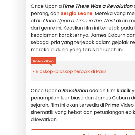
Once Upon a
Time There Was a Revolution
perang, dan
Sergio Leone
. Mereka yang me
atau
Once Upon a Time in the West
akan men
dari genre ini. Keaslian film ini terletak pa
kedalaman karakternya. James Coburn dan
sebagai pria yang terjebak dalam gejolak r
mereka di dunia yang terus berubah ini.
BACA JUGA
Bioskop-bioskop terbaik di Paris
Once Upon
a Revolution
adalah film
klasik
y
penampilan luar biasa dari James Coburn d
sejarah, film ini akan tersedia di
Prime
Video 
sinematik yang hebat dan petualangan epik
dilewatkan.