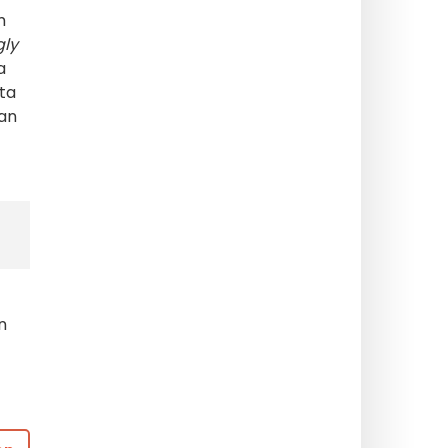
m
gly
a
rta
an
n