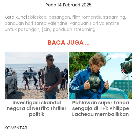
Pada 14 Februari 2025
Kata kunci :
bioskop
,
pasangan
,
film romantis
,
streaming
,
panduan hari santo valentine
,
Panduan Hari Valentine
untuk pasangan
,
[cin] panduan streaming
BACA JUGA ...
Investigasi skandal
Pahlawan super tanpa
negara di Netflix: thriller
sengaja di TF1: Philippe
politik
Lacheau membalikkan
pakem film pahlawan
super
KOMENTAR