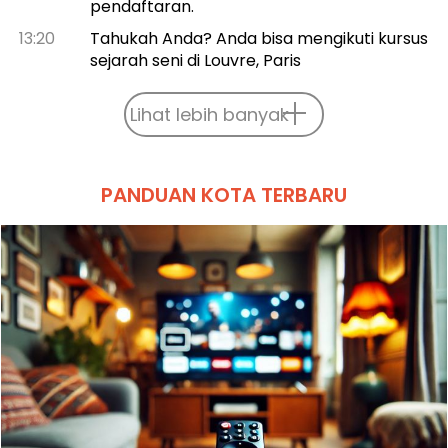
pendaftaran.
13:20
Tahukah Anda? Anda bisa mengikuti kursus
sejarah seni di Louvre, Paris
Lihat lebih banyak
PANDUAN KOTA TERBARU