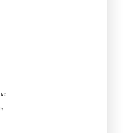
 ke
ah