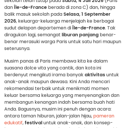
sekolah telah tutup pada
Sabtu, 4 Juli 2026
(Paris
dan
Île-de-France
berada di zona C) dan, hingga
balik masuk sekolah pada
Selasa, 1 September
2026
, keluarga-keluarga menjelajah ke berbagai
sudut delapan departemen di
Île-de-France
. Tak
diragukan lagi, semangat
liburan panjang
benar-
benar merasuki warga Paris untuk satu hari maupun
seterusnya.
Musim panas di Paris membawa kita ke dalam
suasana dolce vita yang cantik, dan kota ini
berdenyut mengikuti irama banyak
aktivitas
untuk
anak-anak maupun dewasa. Kini Anda mencari
rekomendasi terbaik untuk menikmati momen
keluar bersama keluarga yang menyenangkan dan
membangun kenangan indah bersama buah hati
Anda. Bagusnya, musim ini penuh dengan acara:
antara taman hiburan, jalan-jalan hijau,
pameran
edukatif
,
festival
untuk anak-anak, dan konsep-