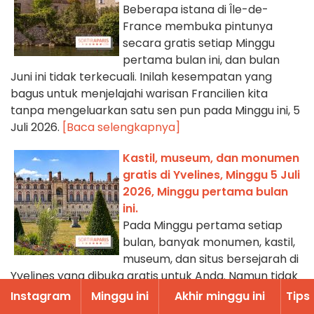
Beberapa istana di Île-de-
France membuka pintunya
secara gratis setiap Minggu
pertama bulan ini, dan bulan
Juni ini tidak terkecuali. Inilah kesempatan yang
bagus untuk menjelajahi warisan Francilien kita
tanpa mengeluarkan satu sen pun pada Minggu ini, 5
Juli 2026.
[Baca selengkapnya]
Kastil, museum, dan monumen
gratis di Yvelines, Minggu 5 Juli
2026, Minggu pertama bulan
ini.
Pada Minggu pertama setiap
bulan, banyak monumen, kastil,
museum, dan situs bersejarah di
Yvelines yang dibuka gratis untuk Anda. Namun tidak
semua tempat demikian sepanjang tahun. Untuk
Instagram
Minggu ini
Akhir minggu ini
Tips
memandu Anda, berikut daftar situs budaya di 78