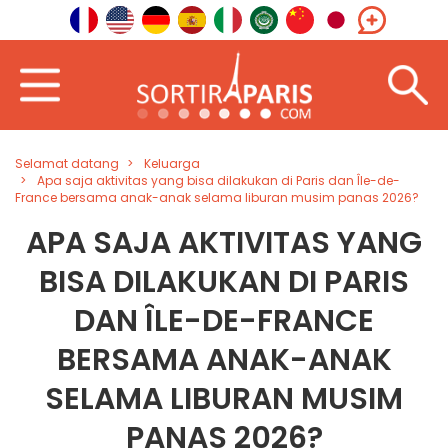
Selamat datang
Keluarga
Apa saja aktivitas yang bisa dilakukan di Paris dan Île-de-
France bersama anak-anak selama liburan musim panas 2026?
APA SAJA AKTIVITAS YANG
BISA DILAKUKAN DI PARIS
DAN ÎLE-DE-FRANCE
BERSAMA ANAK-ANAK
SELAMA LIBURAN MUSIM
PANAS 2026?