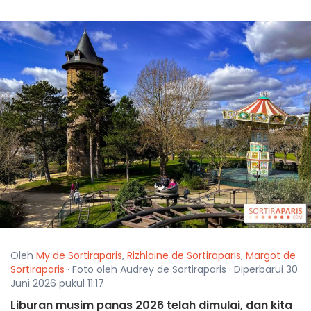
Oleh
My de Sortiraparis
,
Rizhlaine de Sortiraparis
,
Margot de
Sortiraparis
· Foto oleh Audrey de Sortiraparis · Diperbarui 30
Juni 2026 pukul 11:17
Liburan musim panas 2026 telah dimulai, dan kita