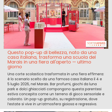
Questo pop-up di bellezza, nato da una
casa italiana, trasforma una scuola del
Marais in una fiera all'aperto — ultimo
giorno
Una corte scolastica trasformata in una fiera effimera:
è lo scenario scelto da una famosa casa italiana il 4 e
5 luglio 2026, nel Marais. Bar profumi, giochi da luna
park e dolci ghiacciati compongono questa parentesi
estiva concepita come un terreno di gioco sensoriale e
colorato. Un pop-up gratuito, su registrazione, dove
l’estate si vive in un’atmosfera gioiosa e regressiva.