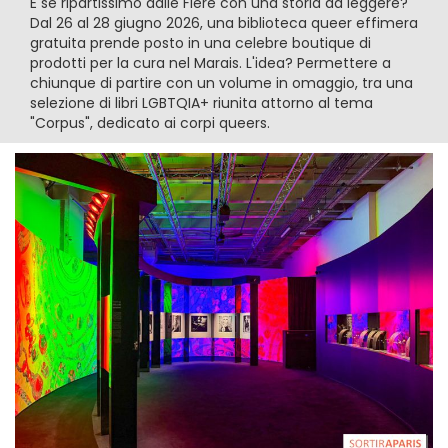
E se ripartissimo dalle Fiere con una storia da leggere?
Dal 26 al 28 giugno 2026, una biblioteca queer effimera
gratuita prende posto in una celebre boutique di
prodotti per la cura nel Marais. L'idea? Permettere a
chiunque di partire con un volume in omaggio, tra una
selezione di libri LGBTQIA+ riunita attorno al tema
"Corpus", dedicato ai corpi queers.